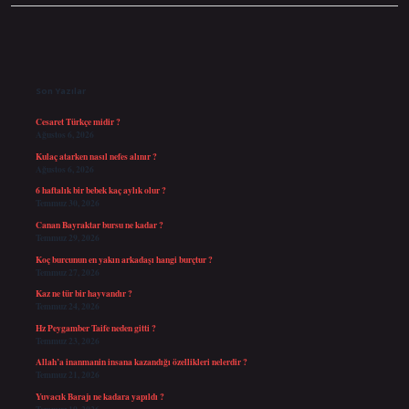
Sidebar
Son Yazılar
Cesaret Türkçe midir ?
Ağustos 6, 2026
Kulaç atarken nasıl nefes alınır ?
Ağustos 6, 2026
6 haftalık bir bebek kaç aylık olur ?
Temmuz 30, 2026
Canan Bayraktar bursu ne kadar ?
Temmuz 29, 2026
Koç burcunun en yakın arkadaşı hangi burçtur ?
Temmuz 27, 2026
Kaz ne tür bir hayvandır ?
Temmuz 24, 2026
Hz Peygamber Taife neden gitti ?
Temmuz 23, 2026
Allah’a inanmanin insana kazandığı özellikleri nelerdir ?
Temmuz 21, 2026
Yuvacık Barajı ne kadara yapıldı ?