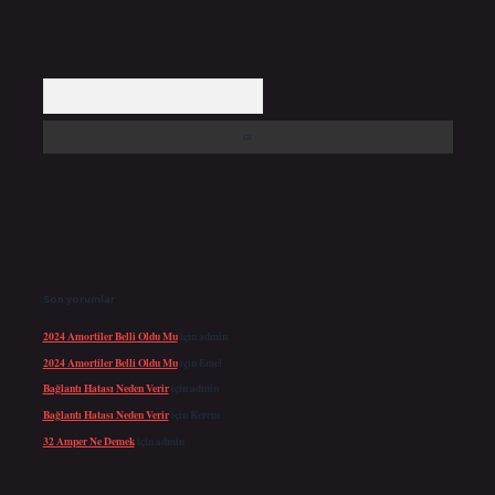
Arama
Son yorumlar
2024 Amortiler Belli Oldu Mu
için
admin
2024 Amortiler Belli Oldu Mu
için
Emel
Bağlantı Hatası Neden Verir
için
admin
Bağlantı Hatası Neden Verir
için
Kerem
32 Amper Ne Demek
için
admin