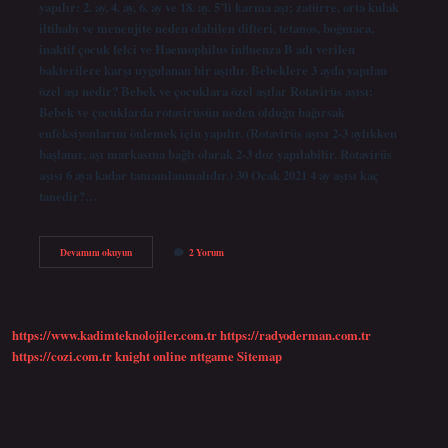
yapılır: 2. ay, 4. ay, 6. ay ve 18. ay. 5’li karma aşı; zatürre, orta kulak
iltihabı ve menenjite neden olabilen difteri, tetanos, boğmaca,
inaktif çocuk felci ve Haemophilus influenza B adı verilen
bakterilere karşı uygulanan bir aşıdır. Bebeklere 3 ayda yapılan
özel aşı nedir? Bebek ve çocuklara özel aşılar Rotavirüs aşısı:
Bebek ve çocuklarda rotavirüsün neden olduğu bağırsak
enfeksiyonlarını önlemek için yapılır. (Rotavirüs aşısı 2-3 aylıkken
başlanır, aşı markasına bağlı olarak 2-3 doz yapılabilir. Rotavirüs
aşısı 6 aya kadar tamamlanmalıdır.) 30 Ocak 2021 4 ay aşısı kaç
tanedir?…
3
Devamını okuyun
2 Yorum
Ay
Aşısı
Kaç
Tane
https://www.kadimteknolojiler.com.tr
https://radyoderman.com.tr
https://cozi.com.tr
knight online
nttgame
Sitemap