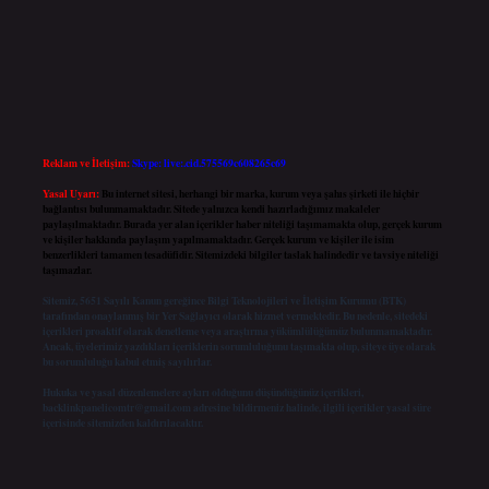
Reklam ve İletişim:
Skype: live:.cid.575569c608265c69
Yasal Uyarı:
Bu internet sitesi, herhangi bir marka, kurum veya şahıs şirketi ile hiçbir
bağlantısı bulunmamaktadır. Sitede yalnızca kendi hazırladığımız makaleler
paylaşılmaktadır. Burada yer alan içerikler haber niteliği taşımamakta olup, gerçek kurum
ve kişiler hakkında paylaşım yapılmamaktadır. Gerçek kurum ve kişiler ile isim
benzerlikleri tamamen tesadüfidir. Sitemizdeki bilgiler taslak halindedir ve tavsiye niteliği
taşımazlar.
Sitemiz, 5651 Sayılı Kanun gereğince Bilgi Teknolojileri ve İletişim Kurumu (BTK)
tarafından onaylanmış bir Yer Sağlayıcı olarak hizmet vermektedir. Bu nedenle, sitedeki
içerikleri proaktif olarak denetleme veya araştırma yükümlülüğümüz bulunmamaktadır.
Ancak, üyelerimiz yazdıkları içeriklerin sorumluluğunu taşımakta olup, siteye üye olarak
bu sorumluluğu kabul etmiş sayılırlar.
Hukuka ve yasal düzenlemelere aykırı olduğunu düşündüğünüz içerikleri,
backlinkpanelicomtr@gmail.com
adresine bildirmeniz halinde, ilgili içerikler yasal süre
içerisinde sitemizden kaldırılacaktır.