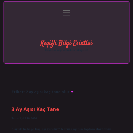
menüyü
Anasayfa
Gizlilik Politikası
Yasal Uyarı
aç
Hakkımızda
Keyifli Bilgi Esintisi
Hayatına neşe katan kısa hikayeler!
Etiket:
2 ay aşısı kaç tane olur
3 Ay Aşısı Kaç Tane
Tarih: Eylül 10, 2024
3 aylık bebeğe kaç aşı yapılır? Karma aşının toplam dört dozu