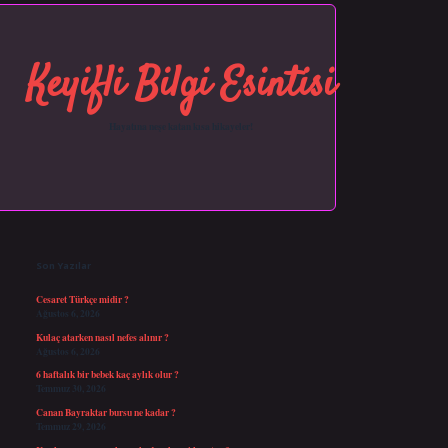
Keyifli Bilgi Esintisi
Hayatına neşe katan kısa hikayeler!
Sidebar
https://grandopera.bet/
ilbetgir.net
betexper giriş
betexper yeni giriş
Son Yazılar
Cesaret Türkçe midir ?
Ağustos 6, 2026
Kulaç atarken nasıl nefes alınır ?
Ağustos 6, 2026
6 haftalık bir bebek kaç aylık olur ?
Temmuz 30, 2026
Canan Bayraktar bursu ne kadar ?
Temmuz 29, 2026