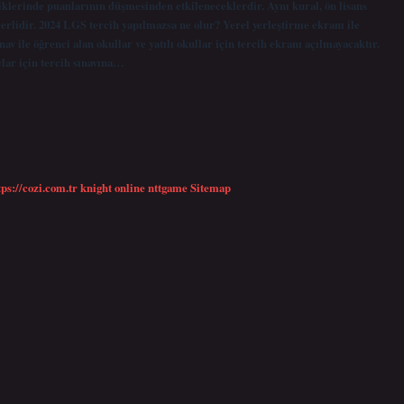
iklerinde puanlarının düşmesinden etkileneceklerdir. Aynı kural, ön lisans
çerlidir. 2024 LGS tercih yapılmazsa ne olur? Yerel yerleştirme ekranı ile
 ile öğrenci alan okullar ve yatılı okullar için tercih ekranı açılmayacaktır.
lar için tercih sınavına…
tps://cozi.com.tr
knight online
nttgame
Sitemap