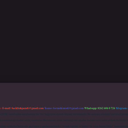
m:
E-mail:
backlinkpaneli@gmail.com
Teams:
forumhizmeti@gmail.com
Whatsapp: 0262 606 0 726
Telegram:
mu (BTK) tarafından onaylanmış bir Yer Sağlayıcı olarak hizmet vermektedir. Bu nedenle, sitedeki içerikleri 
 sorumluluğu kabul etmiş sayılırlar. Bu internet sitesi, herhangi bir marka, kurum veya şahıs şirketi ile hiçbi
kurum ve kişiler hakkında paylaşım yapılmamaktadır. Gerçek kurum ve kişiler ile isim benzerlikleri tamamen te