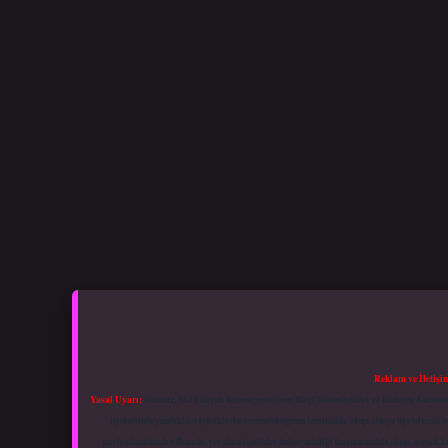
Reklam ve İletişi
Yasal Uyarı:
Sitemiz, 5651 Sayılı Kanun gereğince Bilgi Teknolojileri ve İletişim Kuru
üyelerimiz yazdıkları içeriklerin sorumluluğunu taşımakta olup, siteye üye olarak bu
paylaşılmaktadır. Burada yer alan içerikler haber niteliği taşımamakta olup, gerçek 