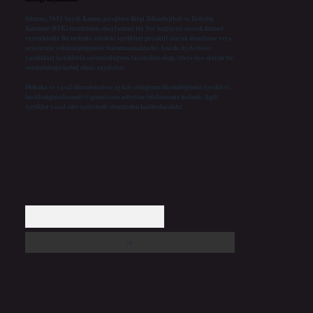
Sitemiz, 5651 Sayılı Kanun gereğince Bilgi Teknolojileri ve İletişim
Kurumu (BTK) tarafından onaylanmış bir Yer Sağlayıcı olarak hizmet
vermektedir. Bu nedenle, sitedeki içerikleri proaktif olarak denetleme veya
araştırma yükümlülüğümüz bulunmamaktadır. Ancak, üyelerimiz
yazdıkları içeriklerin sorumluluğunu taşımakta olup, siteye üye olarak bu
sorumluluğu kabul etmiş sayılırlar.
Hukuka ve yasal düzenlemelere aykırı olduğunu düşündüğünüz içerikleri,
backlinkpanelicomtr@gmail.com
adresine bildirmeniz halinde, ilgili
içerikler yasal süre içerisinde sitemizden kaldırılacaktır.
Arama