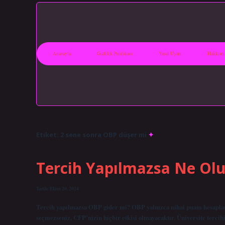
Anasayfa
Gizlilik Politikası
Yasal Uyarı
Hakkımı
Etiket:
2 sene sonra OBP düşer mi
Tercih Yapılmazsa Ne Olu
Tarih: Ekim 20, 2024
Tercih yapılmazsa OBP gider mi? OBP yalnızca nihai puanı hesaplam
seçmezseniz, CFP’nizin hiçbir etkisi olmayacaktır. Üniversite tercih