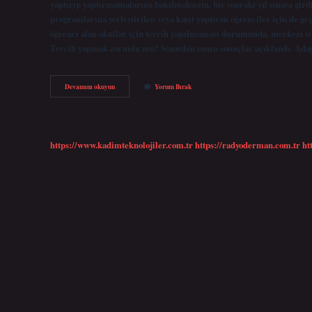
yaptırıp yaptırmamalarına bakılmaksızın, bir sonraki yıl sınava gird
programlarına yerleştirilen veya kayıt yaptıran öğrenciler için de ge
öğrenci alan okullar için tercih yapılmaması durumunda, merkezi sınav
Tercih yapmak zorunlu mu? Sınavdan sonra sonuçlar açıklandı. Aday
Tercih
Devamını okuyun
Yorum Bırak
Yapılmazsa
Ne
Olur
https://www.kadimteknolojiler.com.tr
https://radyoderman.com.tr
ht