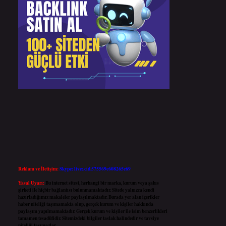
Reklam ve İletişim:
Skype: live:.cid.575569c608265c69
Yasal Uyarı:
Bu internet sitesi, herhangi bir marka, kurum veya şahıs
şirketi ile hiçbir bağlantısı bulunmamaktadır. Sitede yalnızca kendi
hazırladığımız makaleler paylaşılmaktadır. Burada yer alan içerikler
haber niteliği taşımamakta olup, gerçek kurum ve kişiler hakkında
paylaşım yapılmamaktadır. Gerçek kurum ve kişiler ile isim benzerlikleri
tamamen tesadüfidir. Sitemizdeki bilgiler taslak halindedir ve tavsiye
niteliği taşımazlar.