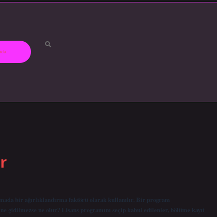
zda
r
ada bir ağırlıklandırma faktörü olarak kullanılır. Bir program
ine gidilmezse ne olur? Lisans programını seçip kabul edilenler, bölüme kayıt