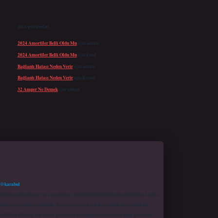
Son yorumlar
2024 Amortiler Belli Oldu Mu
için
admin
2024 Amortiler Belli Oldu Mu
için
Emel
Bağlantı Hatası Neden Verir
için
admin
Bağlantı Hatası Neden Verir
için
Kerem
32 Amper Ne Demek
için
admin
 @karabul
proaktif olarak denetleme veya araştırma yükümlülüğümüz bulunmamaktadır. Ancak,
r bağlantısı bulunmamaktadır. Sitede yalnızca kendi hazırladığımız makaleler
sadüfidir. Sitemiz, kar amacı gütmeyen ve tamamen ücretsiz bir bilgi paylaşım