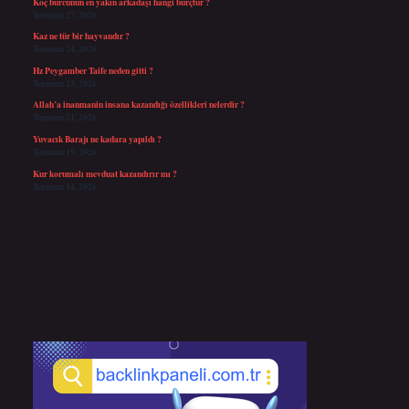
Koç burcunun en yakın arkadaşı hangi burçtur ?
Temmuz 27, 2026
Kaz ne tür bir hayvandır ?
Temmuz 24, 2026
Hz Peygamber Taife neden gitti ?
Temmuz 23, 2026
Allah’a inanmanin insana kazandığı özellikleri nelerdir ?
Temmuz 21, 2026
Yuvacık Barajı ne kadara yapıldı ?
Temmuz 19, 2026
Kur korumalı mevduat kazandırır mı ?
Temmuz 14, 2026