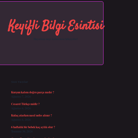
Keyifli Bilgi Esintisi
Hayatına neşe katan kısa hikayeler!
Sidebar
https://grandopera.bet/
ilbetgir.net
betexper giriş
betexper yeni giriş
Son Yazılar
Kurşun kalem doğru parça mıdır ?
Ağustos 7, 2026
Cesaret Türkçe midir ?
Ağustos 6, 2026
Kulaç atarken nasıl nefes alınır ?
Ağustos 6, 2026
6 haftalık bir bebek kaç aylık olur ?
Temmuz 30, 2026