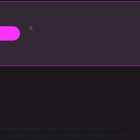
zda
ilk bölümü olup adayların Türkçe, matematik, sosyal bilimler ve fen
ı cevaplamak için ayrılan süre 2 saat 45 dakikadır (165 dakika). 2024 TYT