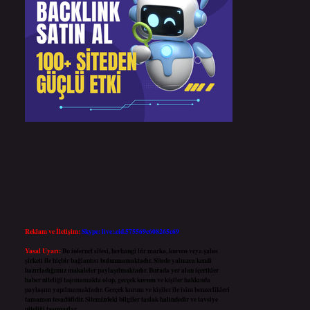
Reklam ve İletişim:
Skype: live:.cid.575569c608265c69
Yasal Uyarı:
Bu internet sitesi, herhangi bir marka, kurum veya şahıs
şirketi ile hiçbir bağlantısı bulunmamaktadır. Sitede yalnızca kendi
hazırladığımız makaleler paylaşılmaktadır. Burada yer alan içerikler
haber niteliği taşımamakta olup, gerçek kurum ve kişiler hakkında
paylaşım yapılmamaktadır. Gerçek kurum ve kişiler ile isim benzerlikleri
tamamen tesadüfidir. Sitemizdeki bilgiler taslak halindedir ve tavsiye
niteliği taşımazlar.