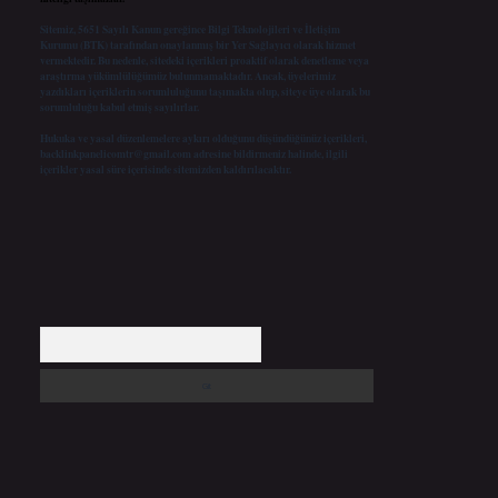
Sitemiz, 5651 Sayılı Kanun gereğince Bilgi Teknolojileri ve İletişim
Kurumu (BTK) tarafından onaylanmış bir Yer Sağlayıcı olarak hizmet
vermektedir. Bu nedenle, sitedeki içerikleri proaktif olarak denetleme veya
araştırma yükümlülüğümüz bulunmamaktadır. Ancak, üyelerimiz
yazdıkları içeriklerin sorumluluğunu taşımakta olup, siteye üye olarak bu
sorumluluğu kabul etmiş sayılırlar.
Hukuka ve yasal düzenlemelere aykırı olduğunu düşündüğünüz içerikleri,
backlinkpanelicomtr@gmail.com
adresine bildirmeniz halinde, ilgili
içerikler yasal süre içerisinde sitemizden kaldırılacaktır.
Arama