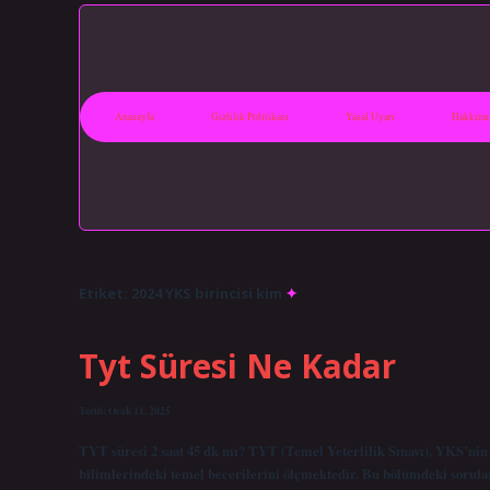
Anasayfa
Gizlilik Politikası
Yasal Uyarı
Hakkımı
Etiket:
2024 YKS birincisi kim
Tyt Süresi Ne Kadar
Tarih: Ocak 11, 2025
TYT süresi 2 saat 45 dk mı? TYT (Temel Yeterlilik Sınavı), YKS’nin 
bilimlerindeki temel becerilerini ölçmektedir. Bu bölümdeki sorular