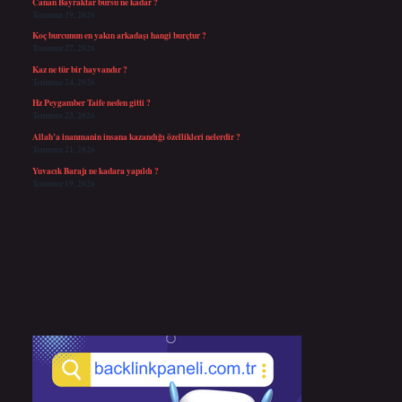
Canan Bayraktar bursu ne kadar ?
Temmuz 29, 2026
Koç burcunun en yakın arkadaşı hangi burçtur ?
Temmuz 27, 2026
Kaz ne tür bir hayvandır ?
Temmuz 24, 2026
Hz Peygamber Taife neden gitti ?
Temmuz 23, 2026
Allah’a inanmanin insana kazandığı özellikleri nelerdir ?
Temmuz 21, 2026
Yuvacık Barajı ne kadara yapıldı ?
Temmuz 19, 2026