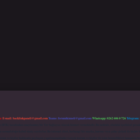
m:
E-mail:
backlinkpaneli@gmail.com
Teams:
forumhizmeti@gmail.com
Whatsapp: 0262 606 0 726
Telegram:
mu (BTK) tarafından onaylanmış bir Yer Sağlayıcı olarak hizmet vermektedir. Bu nedenle, sitedeki içerikleri 
 sorumluluğu kabul etmiş sayılırlar. Bu internet sitesi, herhangi bir marka, kurum veya şahıs şirketi ile hiçbi
kurum ve kişiler hakkında paylaşım yapılmamaktadır. Gerçek kurum ve kişiler ile isim benzerlikleri tamamen te