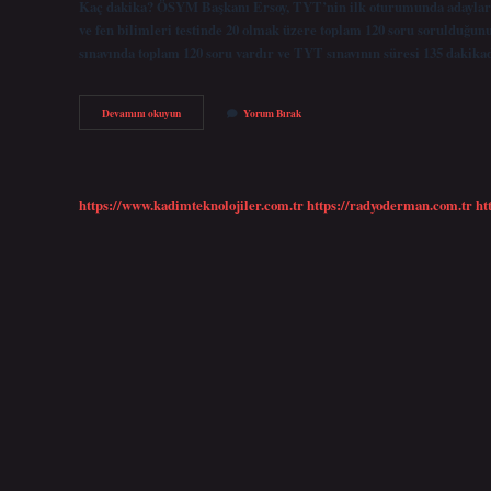
Kaç dakika? ÖSYM Başkanı Ersoy, TYT’nin ilk oturumunda adaylara Tü
ve fen bilimleri testinde 20 olmak üzere toplam 120 soru sorulduğunu
sınavında toplam 120 soru vardır ve TYT sınavının süresi 135 daki
Tyt
Devamını okuyun
Yorum Bırak
Süresi
Ne
Kadar
https://www.kadimteknolojiler.com.tr
https://radyoderman.com.tr
ht