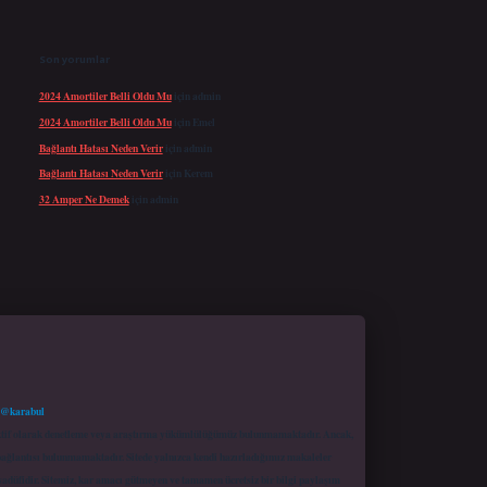
Son yorumlar
2024 Amortiler Belli Oldu Mu
için
admin
2024 Amortiler Belli Oldu Mu
için
Emel
Bağlantı Hatası Neden Verir
için
admin
Bağlantı Hatası Neden Verir
için
Kerem
32 Amper Ne Demek
için
admin
 @karabul
proaktif olarak denetleme veya araştırma yükümlülüğümüz bulunmamaktadır. Ancak,
r bağlantısı bulunmamaktadır. Sitede yalnızca kendi hazırladığımız makaleler
sadüfidir. Sitemiz, kar amacı gütmeyen ve tamamen ücretsiz bir bilgi paylaşım