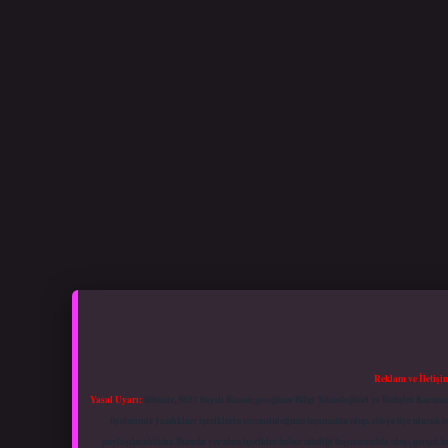
Reklam ve İletişi
Yasal Uyarı:
Sitemiz, 5651 Sayılı Kanun gereğince Bilgi Teknolojileri ve İletişim Kuru
üyelerimiz yazdıkları içeriklerin sorumluluğunu taşımakta olup, siteye üye olarak bu
paylaşılmaktadır. Burada yer alan içerikler haber niteliği taşımamakta olup, gerçek 