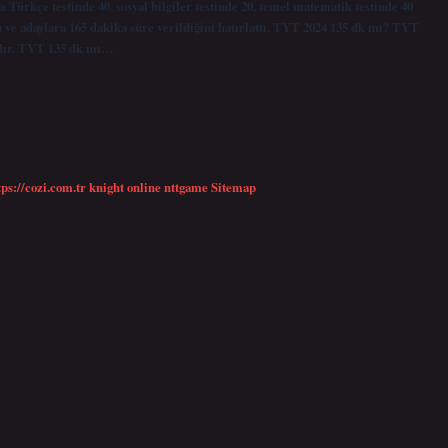
rkçe testinde 40, sosyal bilgiler testinde 20, temel matematik testinde 40
 ve adaylara 165 dakika süre verildiğini hatırlattı. TYT 2024 135 dk mı? TYT
kadır. TYT 135 dk mı…
tps://cozi.com.tr
knight online
nttgame
Sitemap