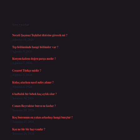
Sidebar
Son Yazılar
Necati Şaşmaz Teşkilat dizisine girecek mi ?
Ağustos 10, 2026
Tıp bölümünde hangi bölümler var ?
Ağustos 9, 2026
Kurşun kalem doğru parça mıdır ?
Ağustos 7, 2026
Cesaret Türkçe midir ?
Ağustos 6, 2026
Kulaç atarken nasıl nefes alınır ?
Ağustos 6, 2026
6 haftalık bir bebek kaç aylık olur ?
Temmuz 30, 2026
Canan Bayraktar bursu ne kadar ?
Temmuz 29, 2026
Koç burcunun en yakın arkadaşı hangi burçtur ?
Temmuz 27, 2026
Kaz ne tür bir hayvandır ?
Temmuz 24, 2026