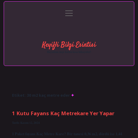
menüyü
Anasayfa
Gizlilik Politikası
Yasal Uyarı
aç
Hakkımızda
Keyifli Bilgi Esintisi
Hayatına neşe katan kısa hikayeler!
Etiket:
30 m2 kaç metre eder
1 Kutu Fayans Kaç Metrekare Yer Yapar
Tarih: Kasım 12, 2024
1 Paket fayans Kaç Metre Kare? Bir tanesi 0,36 m2, dördü ise 1,44