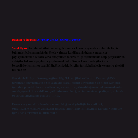
Reklam ve İletişim:
Skype: live:.cid.575569c608265c69
Yasal Uyarı:
Bu internet sitesi, herhangi bir marka, kurum veya şahıs şirketi ile hiçbir
bağlantısı bulunmamaktadır. Sitede yalnızca kendi hazırladığımız makaleler
paylaşılmaktadır. Burada yer alan içerikler haber niteliği taşımamakta olup, gerçek kurum
ve kişiler hakkında paylaşım yapılmamaktadır. Gerçek kurum ve kişiler ile isim
benzerlikleri tamamen tesadüfidir. Sitemizdeki bilgiler taslak halindedir ve tavsiye niteliği
taşımazlar.
Sitemiz, 5651 Sayılı Kanun gereğince Bilgi Teknolojileri ve İletişim Kurumu (BTK)
tarafından onaylanmış bir Yer Sağlayıcı olarak hizmet vermektedir. Bu nedenle, sitedeki
içerikleri proaktif olarak denetleme veya araştırma yükümlülüğümüz bulunmamaktadır.
Ancak, üyelerimiz yazdıkları içeriklerin sorumluluğunu taşımakta olup, siteye üye olarak
bu sorumluluğu kabul etmiş sayılırlar.
Hukuka ve yasal düzenlemelere aykırı olduğunu düşündüğünüz içerikleri,
backlinkpanelicomtr@gmail.com
adresine bildirmeniz halinde, ilgili içerikler yasal süre
içerisinde sitemizden kaldırılacaktır.