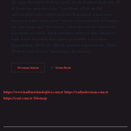
m2 yapar. Bir palette 43,20 m2 vardır. Bu da 30 pakete denk gelir. 45
45 fayans kaç metrekare eder? Gaya Rektf. 45X45 cm 1,60
m2Genişlik45cmDerinlik45cmZemin Kaplaması1. 6 metrekare
banyoya ne kadar fayans gider? Sonraki: 6 metrekarelik bir banyoya
kaç tane fayans sığar? Bu nedenle, 6 metrekarelik bir banyo için 4
kutu fayans yeterlidir. Ancak banyonun şekline ve diğer faktörlere
bağlı olarak biraz daha fazla fayans gerekebilir. 1 metrekare
fayansın fiyatı 200 TL ile 1.000 TL arasında değişmektedir. 1 Kutu
30×60 seramik Kaç m2? Kutu bilgisi: Bir kutuda…
1
Devamını okuyun
Yorum Bırak
Kutu
Fayans
Kaç
Metrekare
Yer
https://www.kadimteknolojiler.com.tr
https://radyoderman.com.tr
Yapar
https://cozi.com.tr
Sitemap