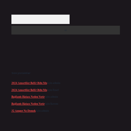
Arama
Son yorumlar
2024 Amortiler Belli Oldu Mu
için
admin
2024 Amortiler Belli Oldu Mu
için
Emel
Bağlantı Hatası Neden Verir
için
admin
Bağlantı Hatası Neden Verir
için
Kerem
32 Amper Ne Demek
için
admin