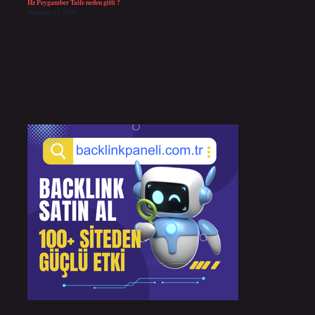
Hz Peygamber Taife neden gitti ?
Temmuz 23, 2026