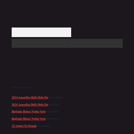
Arama
Son yorumlar
2024 Amortiler Belli Oldu Mu
için
admin
2024 Amortiler Belli Oldu Mu
için
Emel
Bağlantı Hatası Neden Verir
için
admin
Bağlantı Hatası Neden Verir
için
Kerem
32 Amper Ne Demek
için
admin