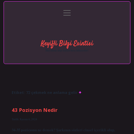
menüyü
Anasayfa
Gizlilik Politikası
Yasal Uyarı
aç
Hakkımızda
Keyifli Bilgi Esintisi
Hayatına neşe katan kısa hikayeler!
Etiket:
72 çekmek ne anlama gelir
43 Pozisyon Nedir
Tarih: Kasım 6, 2024
34-35 pozisyonu ne demek? Şarkının sözleri cinsel içerikli olup,