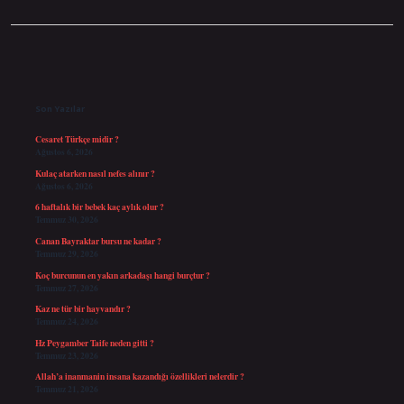
Sidebar
Son Yazılar
Cesaret Türkçe midir ?
Ağustos 6, 2026
Kulaç atarken nasıl nefes alınır ?
Ağustos 6, 2026
6 haftalık bir bebek kaç aylık olur ?
Temmuz 30, 2026
Canan Bayraktar bursu ne kadar ?
Temmuz 29, 2026
Koç burcunun en yakın arkadaşı hangi burçtur ?
Temmuz 27, 2026
Kaz ne tür bir hayvandır ?
Temmuz 24, 2026
Hz Peygamber Taife neden gitti ?
Temmuz 23, 2026
Allah’a inanmanin insana kazandığı özellikleri nelerdir ?
Temmuz 21, 2026