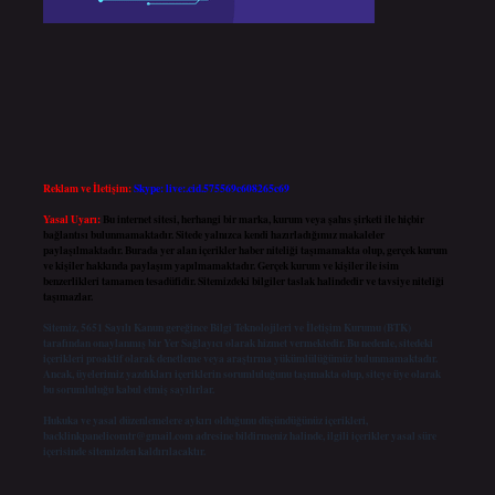
Reklam ve İletişim:
Skype: live:.cid.575569c608265c69
Yasal Uyarı:
Bu internet sitesi, herhangi bir marka, kurum veya şahıs şirketi ile hiçbir
bağlantısı bulunmamaktadır. Sitede yalnızca kendi hazırladığımız makaleler
paylaşılmaktadır. Burada yer alan içerikler haber niteliği taşımamakta olup, gerçek kurum
ve kişiler hakkında paylaşım yapılmamaktadır. Gerçek kurum ve kişiler ile isim
benzerlikleri tamamen tesadüfidir. Sitemizdeki bilgiler taslak halindedir ve tavsiye niteliği
taşımazlar.
Sitemiz, 5651 Sayılı Kanun gereğince Bilgi Teknolojileri ve İletişim Kurumu (BTK)
tarafından onaylanmış bir Yer Sağlayıcı olarak hizmet vermektedir. Bu nedenle, sitedeki
içerikleri proaktif olarak denetleme veya araştırma yükümlülüğümüz bulunmamaktadır.
Ancak, üyelerimiz yazdıkları içeriklerin sorumluluğunu taşımakta olup, siteye üye olarak
bu sorumluluğu kabul etmiş sayılırlar.
Hukuka ve yasal düzenlemelere aykırı olduğunu düşündüğünüz içerikleri,
backlinkpanelicomtr@gmail.com
adresine bildirmeniz halinde, ilgili içerikler yasal süre
içerisinde sitemizden kaldırılacaktır.