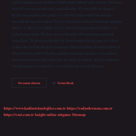
şarkı isminin matematiksel ifadesinde olduğu gibi cinsiyet konumu
olan 69 sayısına gönderme yapmaktadır. 93 cinsellik ne demek?
Kadın basamakta diz çöker ve ellerini yukarıdaki basamağa
koyarak dengesini sağlar. Erkek boyundan birkaç basamak aşağıda
durur ve dizlerini hafifçe büker. Destek için kadının belini veya
kalçalarını tutar. 70 pozisyon ne demek? 69. pozisyonu yatarak
yaparken, 70. pozisyonda dik bir pozisyonda olmalısınız ki erkek
ayakta durup bacaklarını boynuna dolayan kadını destekleyebilsin.
20 pozisyonu nedir? Kadın yatağın kenarına uzanır ve bacakları
dışarıda kalırken dirsekleriyle kendini destekler. Erkek kadının
bacaklarının arasına girer ve kalçalarını ve bacaklarını…
43
Devamını okuyun
Yorum Bırak
Pozisyon
Nedir
https://www.kadimteknolojiler.com.tr
https://radyoderman.com.tr
https://cozi.com.tr
knight online
nttgame
Sitemap