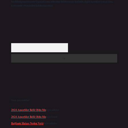
backlinkpanelicomtr@gmail.com
adresine bildirmeniz halinde, ilgili içerikler yasal süre
içerisinde sitemizden kaldırılacaktır.
Arama
Son yorumlar
2024 Amortiler Belli Oldu Mu
için
admin
2024 Amortiler Belli Oldu Mu
için
Emel
Bağlantı Hatası Neden Verir
için
admin