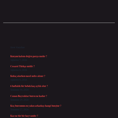
Sidebar
Son Yazılar
Kurşun kalem doğru parça mıdır ?
Ağustos 7, 2026
Cesaret Türkçe midir ?
Ağustos 6, 2026
Kulaç atarken nasıl nefes alınır ?
Ağustos 6, 2026
6 haftalık bir bebek kaç aylık olur ?
Temmuz 30, 2026
Canan Bayraktar bursu ne kadar ?
Temmuz 29, 2026
Koç burcunun en yakın arkadaşı hangi burçtur ?
Temmuz 27, 2026
Kaz ne tür bir hayvandır ?