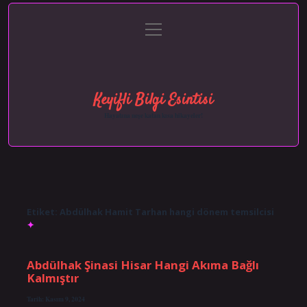
menüyü
Anasayfa
Gizlilik Politikası
Yasal Uyarı
aç
Hakkımızda
Keyifli Bilgi Esintisi
Hayatına neşe katan kısa hikayeler!
Etiket:
Abdülhak Hamit Tarhan hangi dönem temsilcisi
Abdülhak Şinasi Hisar Hangi Akıma Bağlı
Kalmıştır
Tarih: Kasım 9, 2024