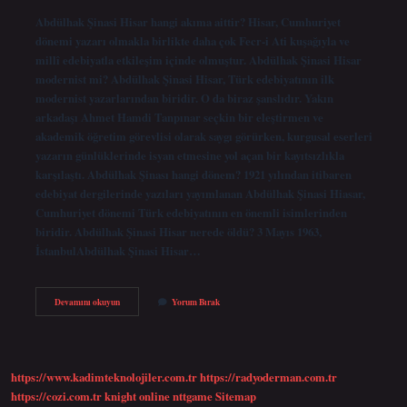
Abdülhak Şinasi Hisar hangi akıma aittir? Hisar, Cumhuriyet
dönemi yazarı olmakla birlikte daha çok Fecr-i Ati kuşağıyla ve
millî edebiyatla etkileşim içinde olmuştur. Abdülhak Şinasi Hisar
modernist mi? Abdülhak Şinasi Hisar, Türk edebiyatının ilk
modernist yazarlarından biridir. O da biraz şanslıdır. Yakın
arkadaşı Ahmet Hamdi Tanpınar seçkin bir eleştirmen ve
akademik öğretim görevlisi olarak saygı görürken, kurgusal eserleri
yazarın günlüklerinde isyan etmesine yol açan bir kayıtsızlıkla
karşılaştı. Abdülhak Şinası hangi dönem? 1921 yılından itibaren
edebiyat dergilerinde yazıları yayımlanan Abdülhak Şinasi Hiasar,
Cumhuriyet dönemi Türk edebiyatının en önemli isimlerinden
biridir. Abdülhak Şinasi Hisar nerede öldü? 3 Mayıs 1963,
İstanbulAbdülhak Şinasi Hisar…
Abdülhak
Devamını okuyun
Yorum Bırak
Şinasi
Hisar
Hangi
Akıma
Bağlı
https://www.kadimteknolojiler.com.tr
https://radyoderman.com.tr
Kalmıştır
https://cozi.com.tr
knight online
nttgame
Sitemap