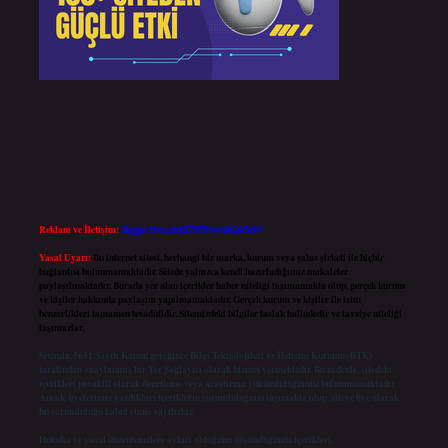
Reklam ve İletişim:
Skype: live:.cid.575569c608265c69
Yasal Uyarı:
Bu internet sitesi, herhangi bir marka, kurum veya şahıs şirketi ile hiçbir
bağlantısı bulunmamaktadır. Sitede yalnızca kendi hazırladığımız makaleler
paylaşılmaktadır. Burada yer alan içerikler haber niteliği taşımamakta olup, gerçek kurum
ve kişiler hakkında paylaşım yapılmamaktadır. Gerçek kurum ve kişiler ile isim
benzerlikleri tamamen tesadüfidir. Sitemizdeki bilgiler taslak halindedir ve tavsiye niteliği
taşımazlar.
Sitemiz, 5651 Sayılı Kanun gereğince Bilgi Teknolojileri ve İletişim Kurumu (BTK)
tarafından onaylanmış bir Yer Sağlayıcı olarak hizmet vermektedir. Bu nedenle, sitedeki
içerikleri proaktif olarak denetleme veya araştırma yükümlülüğümüz bulunmamaktadır.
Ancak, üyelerimiz yazdıkları içeriklerin sorumluluğunu taşımakta olup, siteye üye olarak
bu sorumluluğu kabul etmiş sayılırlar.
Hukuka ve yasal düzenlemelere aykırı olduğunu düşündüğünüz içerikleri,