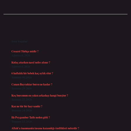
Sidebar
Son Yazılar
Cesaret Türkçe midir ?
Ağustos 6, 2026
Kulaç atarken nasıl nefes alınır ?
Ağustos 6, 2026
6 haftalık bir bebek kaç aylık olur ?
Temmuz 30, 2026
Canan Bayraktar bursu ne kadar ?
Temmuz 29, 2026
Koç burcunun en yakın arkadaşı hangi burçtur ?
Temmuz 27, 2026
Kaz ne tür bir hayvandır ?
Temmuz 24, 2026
Hz Peygamber Taife neden gitti ?
Temmuz 23, 2026
Allah’a inanmanin insana kazandığı özellikleri nelerdir ?