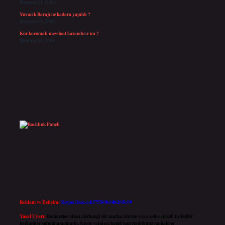
Temmuz 21, 2026
Yuvacık Barajı ne kadara yapıldı ?
Temmuz 19, 2026
Kur korumalı mevduat kazandırır mı ?
Temmuz 14, 2026
Reklam ve İletişim:
Skype: live:.cid.575569c608265c69
Yasal Uyarı:
Bu internet sitesi, herhangi bir marka, kurum veya şahıs şirketi ile hiçbir
bağlantısı bulunmamaktadır. Sitede yalnızca kendi hazırladığımız makaleler