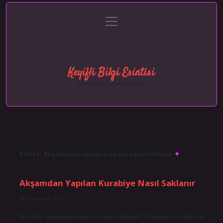
menüyü
Anasayfa
Gizlilik Politikası
Yasal Uyarı
aç
Hakkımızda
Keyifli Bilgi Esintisi
Hayatına neşe katan kısa hikayeler!
Etiket:
Akşamdan yapılan poğaça nasıl saklanır
Akşamdan Yapılan Kurabiye Nasıl Saklanır
Tarih: Kasım 9, 2024
Kurabiye yumuşamaması için nasıl saklanır? Yumuşak kurabiyeleri