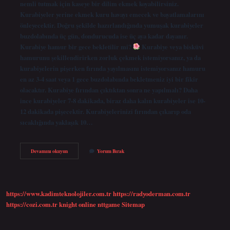
nemli tutmak için kaseye bir dilim ekmek koyabilirsiniz.
Kurabiyeler yerine ekmek kuru havayı emecek ve bayatlamalarını
önleyecektir. Doğru şekilde hazırlandığında yumuşak kurabiyeler
buzdolabında üç gün, dondurucuda ise üç aya kadar dayanır.
Kurabiye hamur bir gece bekletilir mi?
Kurabiye veya bisküvi
hamurunu şekillendirirken zorluk çekmek istemiyorsanız, ya da
kurabiyelerin pişerken fırında yayılmasını istemiyorsanız hamuru
en az 3-4 saat veya 1 gece buzdolabında bekletmeniz iyi bir fikir
olacaktır. Kurabiye fırından çıktıktan sonra ne yapılmalı? Daha
ince kurabiyeler 7-8 dakikada, biraz daha kalın kurabiyeler ise 10-
12 dakikada pişecektir. Kurabiyelerinizi fırından çıkarıp oda
sıcaklığında yaklaşık 10…
Akşamdan
Devamını okuyun
Yorum Bırak
Yapılan
Kurabiye
Nasıl
Saklanır
https://www.kadimteknolojiler.com.tr
https://radyoderman.com.tr
https://cozi.com.tr
knight online
nttgame
Sitemap