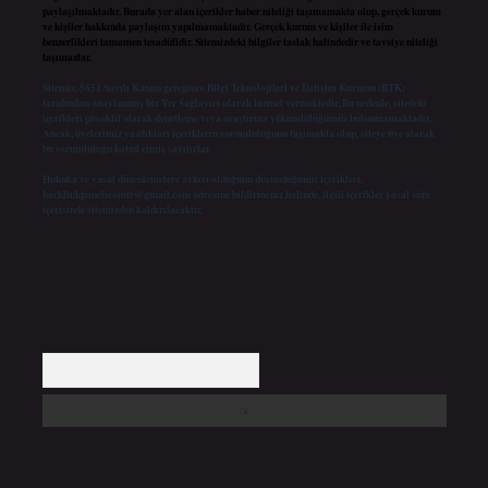
paylaşılmaktadır. Burada yer alan içerikler haber niteliği taşımamakta olup, gerçek kurum
ve kişiler hakkında paylaşım yapılmamaktadır. Gerçek kurum ve kişiler ile isim
benzerlikleri tamamen tesadüfidir. Sitemizdeki bilgiler taslak halindedir ve tavsiye niteliği
taşımazlar.
Sitemiz, 5651 Sayılı Kanun gereğince Bilgi Teknolojileri ve İletişim Kurumu (BTK)
tarafından onaylanmış bir Yer Sağlayıcı olarak hizmet vermektedir. Bu nedenle, sitedeki
içerikleri proaktif olarak denetleme veya araştırma yükümlülüğümüz bulunmamaktadır.
Ancak, üyelerimiz yazdıkları içeriklerin sorumluluğunu taşımakta olup, siteye üye olarak
bu sorumluluğu kabul etmiş sayılırlar.
Hukuka ve yasal düzenlemelere aykırı olduğunu düşündüğünüz içerikleri,
backlinkpanelicomtr@gmail.com
adresine bildirmeniz halinde, ilgili içerikler yasal süre
içerisinde sitemizden kaldırılacaktır.
Arama