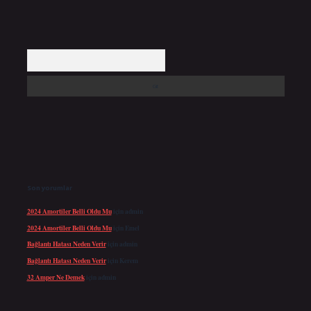
Arama
Son yorumlar
2024 Amortiler Belli Oldu Mu
için
admin
2024 Amortiler Belli Oldu Mu
için
Emel
Bağlantı Hatası Neden Verir
için
admin
Bağlantı Hatası Neden Verir
için
Kerem
32 Amper Ne Demek
için
admin