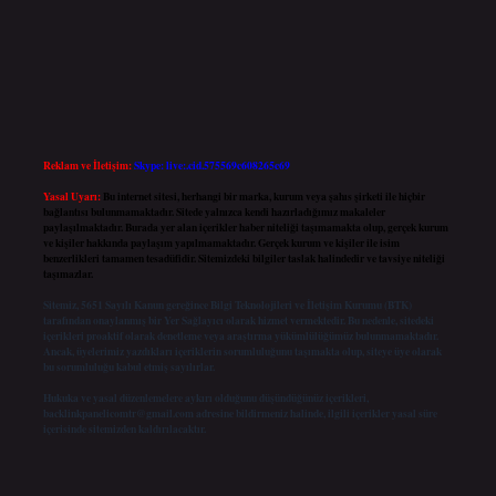
Reklam ve İletişim:
Skype: live:.cid.575569c608265c69
Yasal Uyarı:
Bu internet sitesi, herhangi bir marka, kurum veya şahıs şirketi ile hiçbir
bağlantısı bulunmamaktadır. Sitede yalnızca kendi hazırladığımız makaleler
paylaşılmaktadır. Burada yer alan içerikler haber niteliği taşımamakta olup, gerçek kurum
ve kişiler hakkında paylaşım yapılmamaktadır. Gerçek kurum ve kişiler ile isim
benzerlikleri tamamen tesadüfidir. Sitemizdeki bilgiler taslak halindedir ve tavsiye niteliği
taşımazlar.
Sitemiz, 5651 Sayılı Kanun gereğince Bilgi Teknolojileri ve İletişim Kurumu (BTK)
tarafından onaylanmış bir Yer Sağlayıcı olarak hizmet vermektedir. Bu nedenle, sitedeki
içerikleri proaktif olarak denetleme veya araştırma yükümlülüğümüz bulunmamaktadır.
Ancak, üyelerimiz yazdıkları içeriklerin sorumluluğunu taşımakta olup, siteye üye olarak
bu sorumluluğu kabul etmiş sayılırlar.
Hukuka ve yasal düzenlemelere aykırı olduğunu düşündüğünüz içerikleri,
backlinkpanelicomtr@gmail.com
adresine bildirmeniz halinde, ilgili içerikler yasal süre
içerisinde sitemizden kaldırılacaktır.