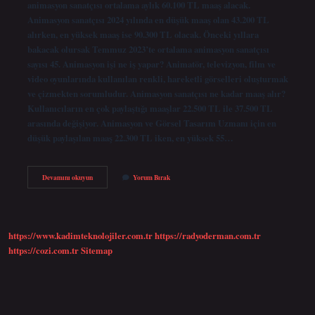
animasyon sanatçısı ortalama aylık 60.100 TL maaş alacak.
Animasyon sanatçısı 2024 yılında en düşük maaş olan 43.200 TL
alırken, en yüksek maaş ise 90.300 TL olacak. Önceki yıllara
bakacak olursak Temmuz 2023’te ortalama animasyon sanatçısı
sayısı 45. Animasyon işi ne iş yapar? Animatör, televizyon, film ve
video oyunlarında kullanılan renkli, hareketli görselleri oluşturmak
ve çizmekten sorumludur. Animasyon sanatçısı ne kadar maaş alır?
Kullanıcıların en çok paylaştığı maaşlar 22.500 TL ile 37.500 TL
arasında değişiyor. Animasyon ve Görsel Tasarım Uzmanı için en
düşük paylaşılan maaş 22.300 TL iken, en yüksek 55…
Animasyon
Devamını okuyun
Yorum Bırak
Ekibi
Ne
Iş
Yapar
https://www.kadimteknolojiler.com.tr
https://radyoderman.com.tr
https://cozi.com.tr
Sitemap