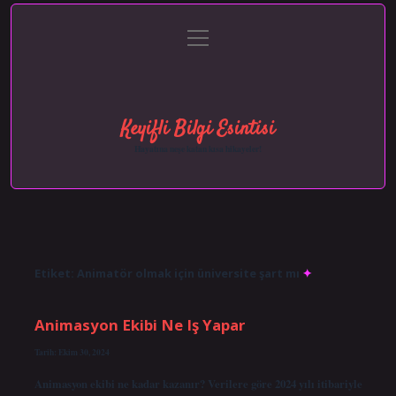
menüyü
Anasayfa
Gizlilik Politikası
Yasal Uyarı
aç
Hakkımızda
Keyifli Bilgi Esintisi
Hayatına neşe katan kısa hikayeler!
Etiket:
Animatör olmak için üniversite şart mı
Animasyon Ekibi Ne Iş Yapar
Tarih: Ekim 30, 2024
Animasyon ekibi ne kadar kazanır? Verilere göre 2024 yılı itibariyle