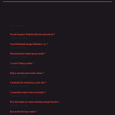
Sidebar
Son Yazılar
Necati Şaşmaz Teşkilat dizisine girecek mi ?
Ağustos 10, 2026
Tıp bölümünde hangi bölümler var ?
Ağustos 9, 2026
Kurşun kalem doğru parça mıdır ?
Ağustos 7, 2026
Cesaret Türkçe midir ?
Ağustos 6, 2026
Kulaç atarken nasıl nefes alınır ?
Ağustos 6, 2026
6 haftalık bir bebek kaç aylık olur ?
Temmuz 30, 2026
Canan Bayraktar bursu ne kadar ?
Temmuz 29, 2026
Koç burcunun en yakın arkadaşı hangi burçtur ?
Temmuz 27, 2026
Kaz ne tür bir hayvandır ?