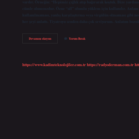
vardır. Örneğin: “Hepimiz çığlık atıp bağırarak koştuk. Bize yardım
cümle olumsuzdur. Özne “all” olumlu yüklem için kullanılır. Anlam be
kullanılmaması, yanlış karşılaştırma veya virgülün olmaması gibi ned
her şeyi anlattı. Tiyatroyu senden daha çok seviyorum. Anlatım bo
Anlatım
Devamını okuyun
Yorum Bırak
Bozuklukları
Nelerdir
https://www.kadimteknolojiler.com.tr
https://radyoderman.com.tr
ht