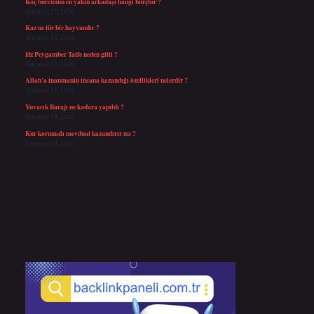
Koç burcunun en yakın arkadaşı hangi burçtur ?
Temmuz 27, 2026
Kaz ne tür bir hayvandır ?
Temmuz 24, 2026
Hz Peygamber Taife neden gitti ?
Temmuz 23, 2026
Allah’a inanmanin insana kazandığı özellikleri nelerdir ?
Temmuz 21, 2026
Yuvacık Barajı ne kadara yapıldı ?
Temmuz 19, 2026
Kur korumalı mevduat kazandırır mı ?
Temmuz 14, 2026