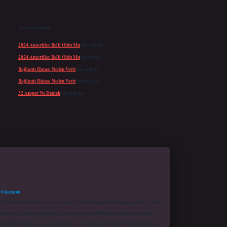
Son yorumlar
2024 Amortiler Belli Oldu Mu
için
admin
2024 Amortiler Belli Oldu Mu
için
Emel
Bağlantı Hatası Neden Verir
için
admin
Bağlantı Hatası Neden Verir
için
Kerem
32 Amper Ne Demek
için
admin
 @karabul
proaktif olarak denetleme veya araştırma yükümlülüğümüz bulunmamaktadır. Ancak,
r bağlantısı bulunmamaktadır. Sitede yalnızca kendi hazırladığımız makaleler
sadüfidir. Sitemiz, kar amacı gütmeyen ve tamamen ücretsiz bir bilgi paylaşım