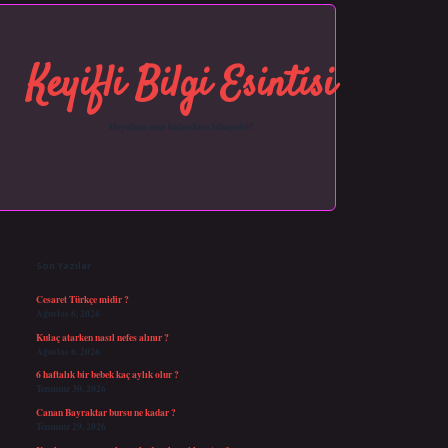
Keyifli Bilgi Esintisi
Hayatına neşe katan kısa hikayeler!
Sidebar
https://grandopera.bet/
ilbetgir.net
betexper giriş
betexper yeni giriş
Son Yazılar
Cesaret Türkçe midir ?
Ağustos 6, 2026
Kulaç atarken nasıl nefes alınır ?
Ağustos 6, 2026
6 haftalık bir bebek kaç aylık olur ?
Temmuz 30, 2026
Canan Bayraktar bursu ne kadar ?
Temmuz 29, 2026