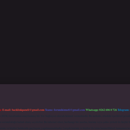
m:
E-mail:
backlinkpaneli@gmail.com
Teams:
forumhizmeti@gmail.com
Whatsapp: 0262 606 0 726
Telegram:
mu (BTK) tarafından onaylanmış bir Yer Sağlayıcı olarak hizmet vermektedir. Bu nedenle, sitedeki içerikleri 
 sorumluluğu kabul etmiş sayılırlar. Bu internet sitesi, herhangi bir marka, kurum veya şahıs şirketi ile hiçbi
kurum ve kişiler hakkında paylaşım yapılmamaktadır. Gerçek kurum ve kişiler ile isim benzerlikleri tamamen te