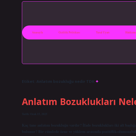
Anasayfa
Gizlilik Politikası
Yasal Uyarı
Hakkımı
Etiket:
Anlatım bozukluğu nedir TDK
Anlatım Bozuklukları Nel
Tarih: Ocak 15, 2025
Kaç tane anlatım bozukluğu vardır? İfade bozuklukları iki alt başlığ
bulunur? Bir cümlede özne ve yüklem arasında pozitiflik-olumsuzluk