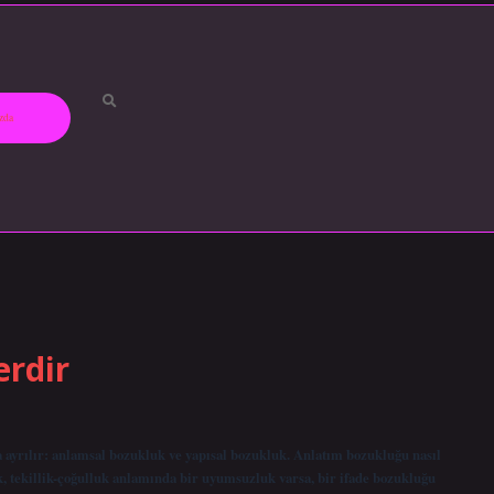
zda
erdir
a ayrılır: anlamsal bozukluk ve yapısal bozukluk. Anlatım bozukluğu nasıl
, tekillik-çoğulluk anlamında bir uyumsuzluk varsa, bir ifade bozukluğu