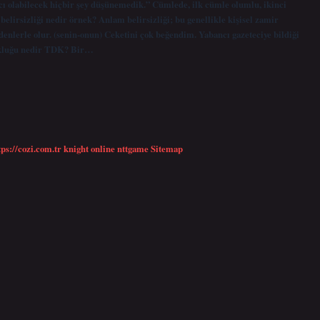
cı olabilecek hiçbir şey düşünemedik.” Cümlede, ilk cümle olumlu, ikinci
lirsizliği nedir örnek? Anlam belirsizliği; bu genellikle kişisel zamir
enlerle olur. (senin-onun) Ceketini çok beğendim. Yabancı gazeteciye bildiği
zukluğu nedir TDK? Bir…
tps://cozi.com.tr
knight online
nttgame
Sitemap