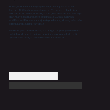
Sitemiz, 5651 Sayılı Kanun gereğince Bilgi Teknolojileri ve İletişim
Kurumu (BTK) tarafından onaylanmış bir Yer Sağlayıcı olarak hizmet
vermektedir. Bu nedenle, sitedeki içerikleri proaktif olarak denetleme veya
araştırma yükümlülüğümüz bulunmamaktadır. Ancak, üyelerimiz
yazdıkları içeriklerin sorumluluğunu taşımakta olup, siteye üye olarak bu
sorumluluğu kabul etmiş sayılırlar.
Hukuka ve yasal düzenlemelere aykırı olduğunu düşündüğünüz içerikleri,
backlinkpanelicomtr@gmail.com
adresine bildirmeniz halinde, ilgili
içerikler yasal süre içerisinde sitemizden kaldırılacaktır.
Arama