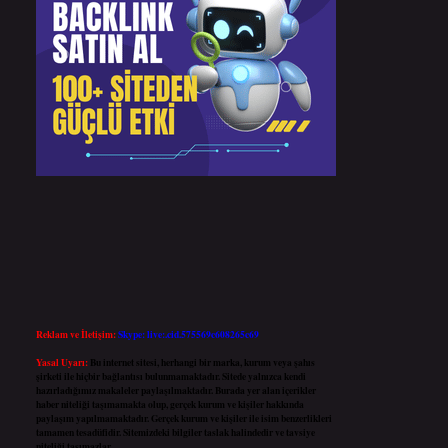
Reklam ve İletişim:
Skype: live:.cid.575569c608265c69
Yasal Uyarı:
Bu internet sitesi, herhangi bir marka, kurum veya şahıs
şirketi ile hiçbir bağlantısı bulunmamaktadır. Sitede yalnızca kendi
hazırladığımız makaleler paylaşılmaktadır. Burada yer alan içerikler
haber niteliği taşımamakta olup, gerçek kurum ve kişiler hakkında
paylaşım yapılmamaktadır. Gerçek kurum ve kişiler ile isim benzerlikleri
tamamen tesadüfidir. Sitemizdeki bilgiler taslak halindedir ve tavsiye
niteliği taşımazlar.