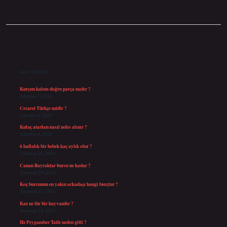
Sidebar
Son Yazılar
Kurşun kalem doğru parça mıdır ?
Ağustos 7, 2026
Cesaret Türkçe midir ?
Ağustos 6, 2026
Kulaç atarken nasıl nefes alınır ?
Ağustos 6, 2026
6 haftalık bir bebek kaç aylık olur ?
Temmuz 30, 2026
Canan Bayraktar bursu ne kadar ?
Temmuz 29, 2026
Koç burcunun en yakın arkadaşı hangi burçtur ?
Temmuz 27, 2026
Kaz ne tür bir hayvandır ?
Temmuz 24, 2026
Hz Peygamber Taife neden gitti ?