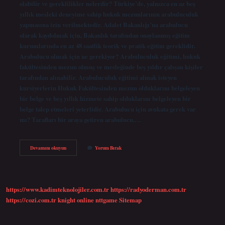
olabilir ve gereklilikler nelerdir? Türkiye’de, yalnızca en az beş
yıllık mesleki deneyime sahip hukuk mezunlarının arabuluculuk
yapmasına izin verilmektedir. Adalet Bakanlığı’na arabulucu
olarak kaydolmak için, Bakanlık tarafından onaylanmış eğitim
kurumlarında en az 48 saatlik teorik ve pratik eğitim gereklidir.
Arabulucu olmak için ne gerekiyor? Arabuluculuk eğitimi, hukuk
fakültesinden mezun olmuş ve mesleğinde beş yıldır çalışan kişiler
tarafından alınabilir. Arabuluculuk eğitimi almak isteyen
kursiyerlerin Hukuk Fakültesinden mezun olduklarını belgeleyen
bir belge ve beş yıllık hizmete sahip olduklarını belgeleyen bir
belge talep etmeleri yeterlidir. Arabulucu için avukata gerek var
mı? Tarafları bir araya getiren arabulucu,…
Avukat
Devamını okuyun
Yorum Bırak
Olmadan
Arabulucu
Olunur
Mu
https://www.kadimteknolojiler.com.tr
https://radyoderman.com.tr
https://cozi.com.tr
knight online
nttgame
Sitemap