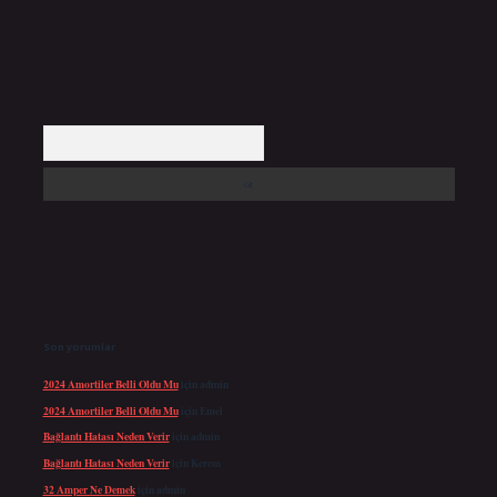
Arama
Son yorumlar
2024 Amortiler Belli Oldu Mu
için
admin
2024 Amortiler Belli Oldu Mu
için
Emel
Bağlantı Hatası Neden Verir
için
admin
Bağlantı Hatası Neden Verir
için
Kerem
32 Amper Ne Demek
için
admin