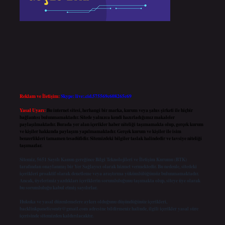
Reklam ve İletişim:
Skype: live:.cid.575569c608265c69
Yasal Uyarı:
Bu internet sitesi, herhangi bir marka, kurum veya şahıs şirketi ile hiçbir
bağlantısı bulunmamaktadır. Sitede yalnızca kendi hazırladığımız makaleler
paylaşılmaktadır. Burada yer alan içerikler haber niteliği taşımamakta olup, gerçek kurum
ve kişiler hakkında paylaşım yapılmamaktadır. Gerçek kurum ve kişiler ile isim
benzerlikleri tamamen tesadüfidir. Sitemizdeki bilgiler taslak halindedir ve tavsiye niteliği
taşımazlar.
Sitemiz, 5651 Sayılı Kanun gereğince Bilgi Teknolojileri ve İletişim Kurumu (BTK)
tarafından onaylanmış bir Yer Sağlayıcı olarak hizmet vermektedir. Bu nedenle, sitedeki
içerikleri proaktif olarak denetleme veya araştırma yükümlülüğümüz bulunmamaktadır.
Ancak, üyelerimiz yazdıkları içeriklerin sorumluluğunu taşımakta olup, siteye üye olarak
bu sorumluluğu kabul etmiş sayılırlar.
Hukuka ve yasal düzenlemelere aykırı olduğunu düşündüğünüz içerikleri,
backlinkpanelicomtr@gmail.com
adresine bildirmeniz halinde, ilgili içerikler yasal süre
içerisinde sitemizden kaldırılacaktır.