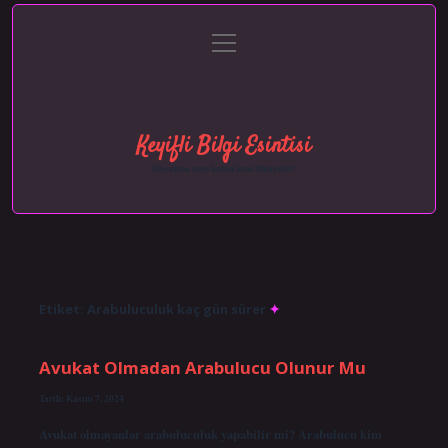
menüyü
Anasayfa
Gizlilik Politikası
Yasal Uyarı
aç
Hakkımızda
Keyifli Bilgi Esintisi
Hayatına neşe katan kısa hikayeler!
Etiket:
Arabuluculuk kaç gün sürer
Avukat Olmadan Arabulucu Olunur Mu
Tarih: Kasım 7, 2024
Avukat olmayanlar arabuluculuk yapabilir mi? Arabulucu kim