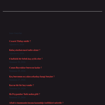
Sidebar
Son Yazılar
Cesaret Türkçe midir ?
Ağustos 6, 2026
Kulaç atarken nasıl nefes alınır ?
Ağustos 6, 2026
6 haftalık bir bebek kaç aylık olur ?
Temmuz 30, 2026
Canan Bayraktar bursu ne kadar ?
Temmuz 29, 2026
Koç burcunun en yakın arkadaşı hangi burçtur ?
Temmuz 27, 2026
Kaz ne tür bir hayvandır ?
Temmuz 24, 2026
Hz Peygamber Taife neden gitti ?
Temmuz 23, 2026
Allah’a inanmanin insana kazandığı özellikleri nelerdir ?