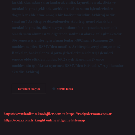
farklılıklarından yararlanılarak emtia, kıymetli evrak, döviz ve
menkul kıymet şeklinde varlıkların alım-satım işlemlerinden
doğan kar elde etme amaçlı bir faaliyet türüdür. Arbitraj nedir,
yasal mı? Arbitraj ve düzenlemeler Arbitraj, genel olarak bir
menkul kıymetin, dövizin veya emtianın bir piyasada eş zamanlı
olarak satın alınması ve diğerinde satılması olarak anlaşılmaktadır.
Söz konusu işlemler için alınan fonlar, 6802 sayılı Kanunun 20.
maddesine göre BSMV’den muaftır. Arbitrajda vergi alınıyor mu?
Bankalar, bankerler ve sigorta şirketlerinin arbitraj işlemleri
sonucu elde ettikleri fonlar, 6802 sayılı Kanunun 29 uncu
maddesinin (p) fıkrası uyarınca BSMV’den istisnadır.” Açıklamalar
ektedir. Arbitraj…
Arbitraj
Devamını okuyun
Yorum Bırak
Işlemi
Yasal
Mı
https://www.kadimteknolojiler.com.tr
https://radyoderman.com.tr
https://cozi.com.tr
knight online
nttgame
Sitemap