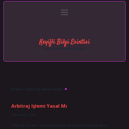
menüyü
Anasayfa
Gizlilik Politikası
Yasal Uyarı
aç
Hakkımızda
Keyifli Bilgi Esintisi
Hayatına neşe katan kısa hikayeler!
Etiket:
Arbitraj amacı nedir
Arbitraj Işlemi Yasal Mı
Tarih: Kasım 5, 2024
Arbitraj suç mu? Arbitraj faaliyeti; piyasalar arasındaki fiyat