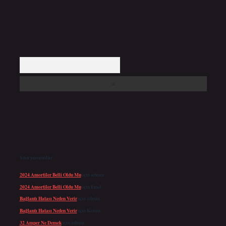
Arama
Son yorumlar
2024 Amortiler Belli Oldu Mu
için
admin
2024 Amortiler Belli Oldu Mu
için
Emel
Bağlantı Hatası Neden Verir
için
admin
Bağlantı Hatası Neden Verir
için
Kerem
32 Amper Ne Demek
için
admin