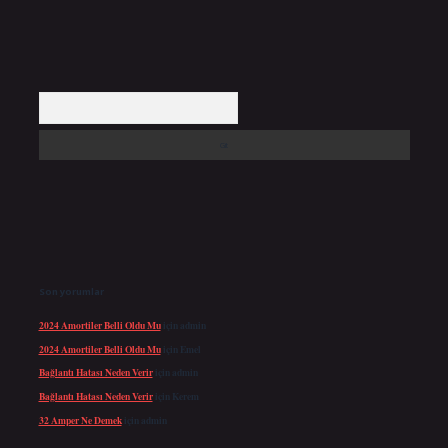
Arama
Son yorumlar
2024 Amortiler Belli Oldu Mu
için
admin
2024 Amortiler Belli Oldu Mu
için
Emel
Bağlantı Hatası Neden Verir
için
admin
Bağlantı Hatası Neden Verir
için
Kerem
32 Amper Ne Demek
için
admin