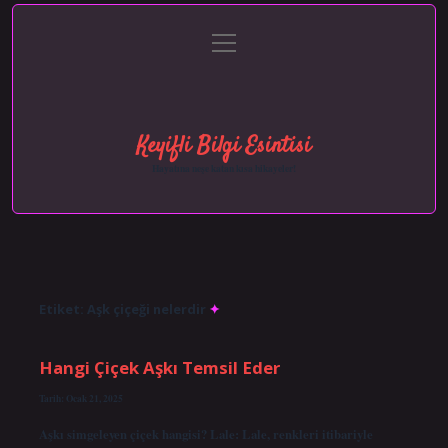
menüyü
Anasayfa
Gizlilik Politikası
Yasal Uyarı
aç
Hakkımızda
Keyifli Bilgi Esintisi
Hayatına neşe katan kısa hikayeler!
Etiket:
Aşk çiçeği nelerdir
Hangi Çiçek Aşkı Temsil Eder
Tarih: Ocak 21, 2025
Aşkı simgeleyen çiçek hangisi? Lale: Lale, renkleri itibariyle