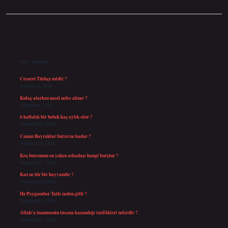
Sidebar
Son Yazılar
Cesaret Türkçe midir ?
Ağustos 6, 2026
Kulaç atarken nasıl nefes alınır ?
Ağustos 6, 2026
6 haftalık bir bebek kaç aylık olur ?
Temmuz 30, 2026
Canan Bayraktar bursu ne kadar ?
Temmuz 29, 2026
Koç burcunun en yakın arkadaşı hangi burçtur ?
Temmuz 27, 2026
Kaz ne tür bir hayvandır ?
Temmuz 24, 2026
Hz Peygamber Taife neden gitti ?
Temmuz 23, 2026
Allah’a inanmanin insana kazandığı özellikleri nelerdir ?
Temmuz 21, 2026