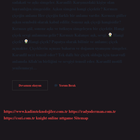
sadakati ve aşkı simgeler. Karanfil: Karşınızdaki kişiye olan
hayranlığın simgesidir. Aşkın simgesi hangi çiçektir? Kırmızı
çiçeğin anlamı Her çiçeğin farklı bir anlamı vardır. Kırmızı güller
aşkın sembolü olarak kabul edilir. Sonsuz aşk çiçeği hangisidir?
Kırmızı gül, sonsuz aşkı ve tutkuyu simgeleyen bir çiçektir. Hangi
çiçek sevgi anlamına gelir? Kırmızı Kalanşo: aşk, sevgi.
Hangi
çiçek?
Hangi çiçek? Papatya olarak bilinir ve anlamı; çiçek
açmaktır. Çiçeklerin açması baharın ve doğanın uyanışını simgeler.
Karanfil neyi temsil eder? Tek dallı bir çiçek olduğu için tasavvufî
anlamda Allah’ın birliğini ve sevgiyi temsil eder. Karanfil motifi
yenilenmeyi…
Hangi
Devamını okuyun
Yorum Bırak
Çiçek
Aşkı
Temsil
Eder
https://www.kadimteknolojiler.com.tr
https://radyoderman.com.tr
https://cozi.com.tr
knight online
nttgame
Sitemap