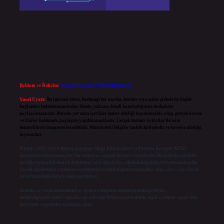
Reklam ve İletişim:
Skype: live:.cid.575569c608265c69
Yasal Uyarı:
Bu internet sitesi, herhangi bir marka, kurum veya şahıs şirketi ile hiçbir
bağlantısı bulunmamaktadır. Sitede yalnızca kendi hazırladığımız makaleler
paylaşılmaktadır. Burada yer alan içerikler haber niteliği taşımamakta olup, gerçek kurum
ve kişiler hakkında paylaşım yapılmamaktadır. Gerçek kurum ve kişiler ile isim
benzerlikleri tamamen tesadüfidir. Sitemizdeki bilgiler taslak halindedir ve tavsiye niteliği
taşımazlar.
Sitemiz, 5651 Sayılı Kanun gereğince Bilgi Teknolojileri ve İletişim Kurumu (BTK)
tarafından onaylanmış bir Yer Sağlayıcı olarak hizmet vermektedir. Bu nedenle, sitedeki
içerikleri proaktif olarak denetleme veya araştırma yükümlülüğümüz bulunmamaktadır.
Ancak, üyelerimiz yazdıkları içeriklerin sorumluluğunu taşımakta olup, siteye üye olarak
bu sorumluluğu kabul etmiş sayılırlar.
Hukuka ve yasal düzenlemelere aykırı olduğunu düşündüğünüz içerikleri,
backlinkpanelicomtr@gmail.com
adresine bildirmeniz halinde, ilgili içerikler yasal süre
içerisinde sitemizden kaldırılacaktır.