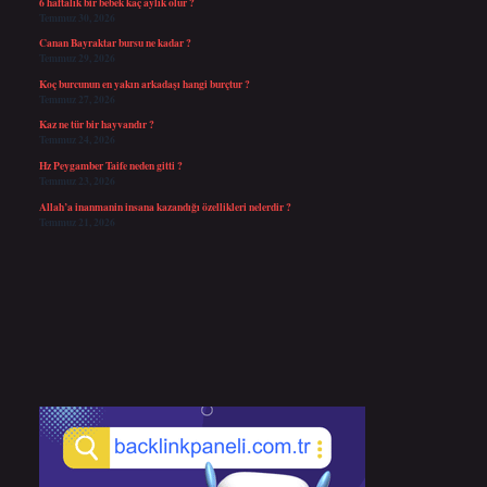
6 haftalık bir bebek kaç aylık olur ?
Temmuz 30, 2026
Canan Bayraktar bursu ne kadar ?
Temmuz 29, 2026
Koç burcunun en yakın arkadaşı hangi burçtur ?
Temmuz 27, 2026
Kaz ne tür bir hayvandır ?
Temmuz 24, 2026
Hz Peygamber Taife neden gitti ?
Temmuz 23, 2026
Allah’a inanmanin insana kazandığı özellikleri nelerdir ?
Temmuz 21, 2026