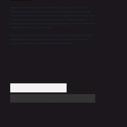
Sitemiz, 5651 Sayılı Kanun gereğince Bilgi Teknolojileri ve İletişim
Kurumu (BTK) tarafından onaylanmış bir Yer Sağlayıcı olarak hizmet
vermektedir. Bu nedenle, sitedeki içerikleri proaktif olarak denetleme veya
araştırma yükümlülüğümüz bulunmamaktadır. Ancak, üyelerimiz
yazdıkları içeriklerin sorumluluğunu taşımakta olup, siteye üye olarak bu
sorumluluğu kabul etmiş sayılırlar.
Hukuka ve yasal düzenlemelere aykırı olduğunu düşündüğünüz içerikleri,
backlinkpanelicomtr@gmail.com
adresine bildirmeniz halinde, ilgili
içerikler yasal süre içerisinde sitemizden kaldırılacaktır.
Arama