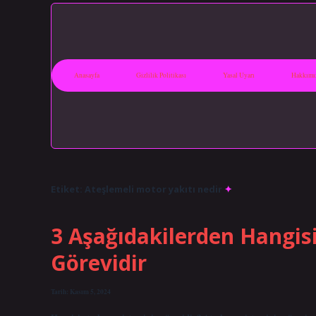
Anasayfa
Gizlilik Politikası
Yasal Uyarı
Hakkımı
Etiket:
Ateşlemeli motor yakıtı nedir
3 Aşağıdakilerden Hangis
Görevidir
Tarih: Kasım 5, 2024