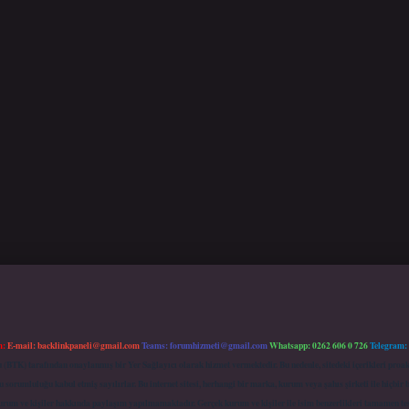
m:
E-mail:
backlinkpaneli@gmail.com
Teams:
forumhizmeti@gmail.com
Whatsapp: 0262 606 0 726
Telegram:
mu (BTK) tarafından onaylanmış bir Yer Sağlayıcı olarak hizmet vermektedir. Bu nedenle, sitedeki içerikleri 
 sorumluluğu kabul etmiş sayılırlar. Bu internet sitesi, herhangi bir marka, kurum veya şahıs şirketi ile hiçbi
kurum ve kişiler hakkında paylaşım yapılmamaktadır. Gerçek kurum ve kişiler ile isim benzerlikleri tamamen te