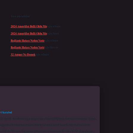
Son yorumlar
2024 Amortiler Belli Oldu Mu
için
admin
2024 Amortiler Belli Oldu Mu
için
Emel
Bağlantı Hatası Neden Verir
için
admin
Bağlantı Hatası Neden Verir
için
Kerem
32 Amper Ne Demek
için
admin
 @karabul
proaktif olarak denetleme veya araştırma yükümlülüğümüz bulunmamaktadır. Ancak,
r bağlantısı bulunmamaktadır. Sitede yalnızca kendi hazırladığımız makaleler
sadüfidir. Sitemiz, kar amacı gütmeyen ve tamamen ücretsiz bir bilgi paylaşım