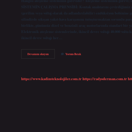
Hangisi ateşleme sisteminin görevidir? Ateşleme sisteminin görevi; si
SİSTEMİN ÇALIŞMA PRENSİBİ: Kontak anahtarını çevirdiğimiz anda e
(gerilim veya voltaj olarak da adlandırılabilir) endüksiyon bobinine 
silindirde sıkışan yakıt-hava karışımını tutuşturmaktan sorumlu pa
birlikte, günümüz dizel ve benzinli araç motorlarında standart bir y
Elektronik ateşleme sistemlerinde, ikincil devre voltajı 40.000 volt
ikincil devre voltajı her…
3
Devamını okuyun
Yorum Bırak
Aşağıdakilerden
Hangisi
Ateşleme
Sisteminin
Görevidir
https://www.kadimteknolojiler.com.tr
https://radyoderman.com.tr
ht