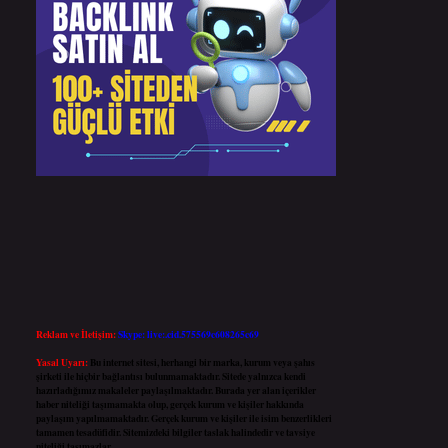
Reklam ve İletişim:
Skype: live:.cid.575569c608265c69
Yasal Uyarı:
Bu internet sitesi, herhangi bir marka, kurum veya şahıs
şirketi ile hiçbir bağlantısı bulunmamaktadır. Sitede yalnızca kendi
hazırladığımız makaleler paylaşılmaktadır. Burada yer alan içerikler
haber niteliği taşımamakta olup, gerçek kurum ve kişiler hakkında
paylaşım yapılmamaktadır. Gerçek kurum ve kişiler ile isim benzerlikleri
tamamen tesadüfidir. Sitemizdeki bilgiler taslak halindedir ve tavsiye
niteliği taşımazlar.