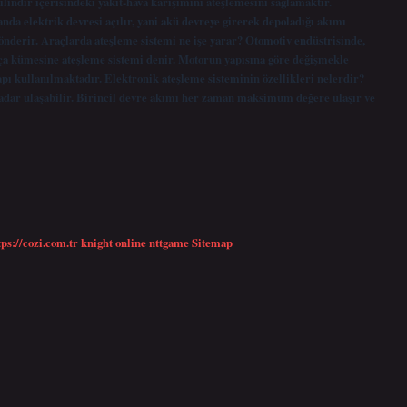
lindir içerisindeki yakıt-hava karışımını ateşlemesini sağlamaktır.
lektrik devresi açılır, yani akü devreye girerek depoladığı akımı
gönderir. Araçlarda ateşleme sistemi ne işe yarar? Otomotiv endüstrisinde,
rça kümesine ateşleme sistemi denir. Motorun yapısına göre değişmekle
apı kullanılmaktadır. Elektronik ateşleme sisteminin özellikleri nelerdir?
a kadar ulaşabilir. Birincil devre akımı her zaman maksimum değere ulaşır ve
tps://cozi.com.tr
knight online
nttgame
Sitemap