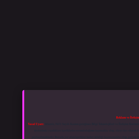
Reklam ve İletişi
Yasal Uyarı:
Sitemiz, 5651 Sayılı Kanun gereğince Bilgi Teknolojileri ve İletişim Kuru
üyelerimiz yazdıkları içeriklerin sorumluluğunu taşımakta olup, siteye üye olarak bu
paylaşılmaktadır. Burada yer alan içerikler haber niteliği taşımamakta olup, gerçek 