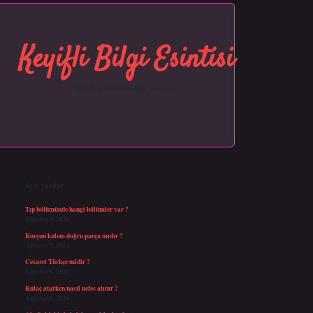
Keyifli Bilgi Esintisi
Hayatına neşe katan kısa hikayeler!
Sidebar
https://grandopera.bet/
ilbetgir.net
betexper giriş
betexper yeni giriş
Son Yazılar
Tıp bölümünde hangi bölümler var ?
Ağustos 9, 2026
Kurşun kalem doğru parça mıdır ?
Ağustos 7, 2026
Cesaret Türkçe midir ?
Ağustos 6, 2026
Kulaç atarken nasıl nefes alınır ?
Ağustos 6, 2026