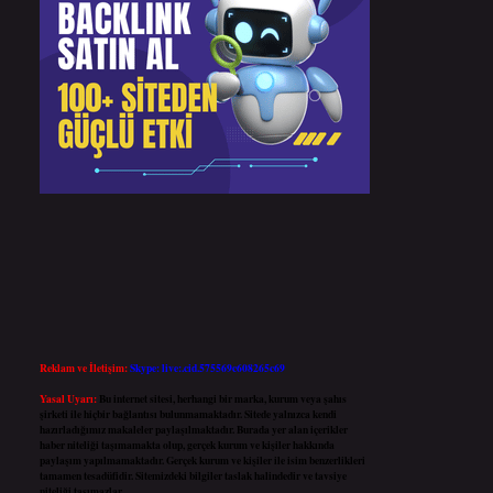
Reklam ve İletişim:
Skype: live:.cid.575569c608265c69
Yasal Uyarı:
Bu internet sitesi, herhangi bir marka, kurum veya şahıs
şirketi ile hiçbir bağlantısı bulunmamaktadır. Sitede yalnızca kendi
hazırladığımız makaleler paylaşılmaktadır. Burada yer alan içerikler
haber niteliği taşımamakta olup, gerçek kurum ve kişiler hakkında
paylaşım yapılmamaktadır. Gerçek kurum ve kişiler ile isim benzerlikleri
tamamen tesadüfidir. Sitemizdeki bilgiler taslak halindedir ve tavsiye
niteliği taşımazlar.