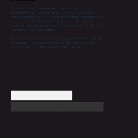
Sitemiz, 5651 Sayılı Kanun gereğince Bilgi Teknolojileri ve İletişim
Kurumu (BTK) tarafından onaylanmış bir Yer Sağlayıcı olarak hizmet
vermektedir. Bu nedenle, sitedeki içerikleri proaktif olarak denetleme veya
araştırma yükümlülüğümüz bulunmamaktadır. Ancak, üyelerimiz
yazdıkları içeriklerin sorumluluğunu taşımakta olup, siteye üye olarak bu
sorumluluğu kabul etmiş sayılırlar.
Hukuka ve yasal düzenlemelere aykırı olduğunu düşündüğünüz içerikleri,
backlinkpanelicomtr@gmail.com
adresine bildirmeniz halinde, ilgili
içerikler yasal süre içerisinde sitemizden kaldırılacaktır.
Arama