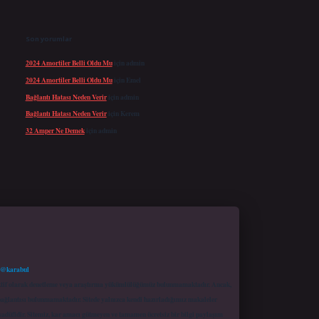
Son yorumlar
2024 Amortiler Belli Oldu Mu
için
admin
2024 Amortiler Belli Oldu Mu
için
Emel
Bağlantı Hatası Neden Verir
için
admin
Bağlantı Hatası Neden Verir
için
Kerem
32 Amper Ne Demek
için
admin
 @karabul
proaktif olarak denetleme veya araştırma yükümlülüğümüz bulunmamaktadır. Ancak,
r bağlantısı bulunmamaktadır. Sitede yalnızca kendi hazırladığımız makaleler
sadüfidir. Sitemiz, kar amacı gütmeyen ve tamamen ücretsiz bir bilgi paylaşım