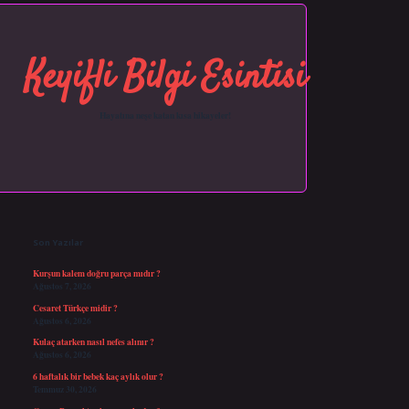
Keyifli Bilgi Esintisi
Hayatına neşe katan kısa hikayeler!
Sidebar
https://grandopera.bet/
ilbetgir.net
betexper giriş
betexper yeni giriş
Son Yazılar
Kurşun kalem doğru parça mıdır ?
Ağustos 7, 2026
Cesaret Türkçe midir ?
Ağustos 6, 2026
Kulaç atarken nasıl nefes alınır ?
Ağustos 6, 2026
6 haftalık bir bebek kaç aylık olur ?
Temmuz 30, 2026