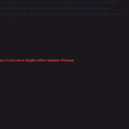
onuna kadar devam eder ve bu işlem her gün devam eder. Askılı yerlerdeki
p (1 kg) birbirine bağlanarak top haline getirilir. Bamya hangi iklimde
 familyasından, sıcak iklimlerde yetişen tek yıllık bir bitkidir. Ekim ayında
tps://cozi.com.tr
knight online
nttgame
Sitemap