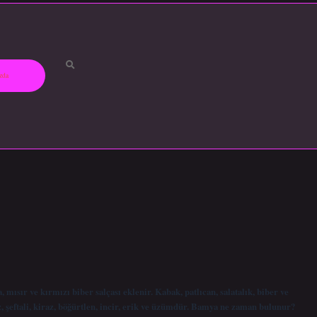
zda
ısır ve kırmızı biber salçası eklenir. Kabak, patlıcan, salatalık, biber ve
uz, şeftali, kiraz, böğürtlen, incir, erik ve üzümdür. Bamya ne zaman bulunur?