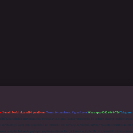
m:
E-mail:
backlinkpaneli@gmail.com
Teams:
forumhizmeti@gmail.com
Whatsapp: 0262 606 0 726
Telegram:
mu (BTK) tarafından onaylanmış bir Yer Sağlayıcı olarak hizmet vermektedir. Bu nedenle, sitedeki içerikleri 
 sorumluluğu kabul etmiş sayılırlar. Bu internet sitesi, herhangi bir marka, kurum veya şahıs şirketi ile hiçbi
kurum ve kişiler hakkında paylaşım yapılmamaktadır. Gerçek kurum ve kişiler ile isim benzerlikleri tamamen te