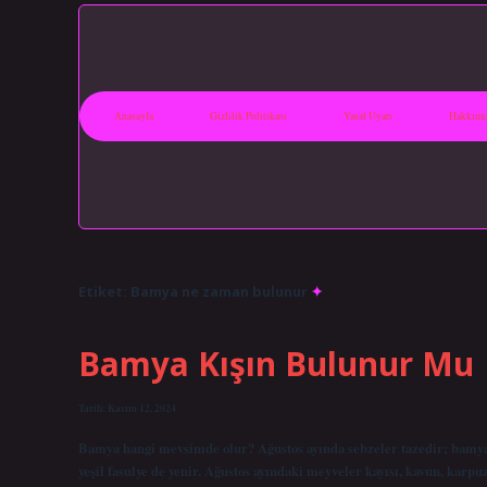
Anasayfa
Gizlilik Politikası
Yasal Uyarı
Hakkımı
Etiket:
Bamya ne zaman bulunur
Bamya Kışın Bulunur Mu
Tarih: Kasım 12, 2024
Bamya hangi mevsimde olur? Ağustos ayında sebzeler tazedir; bamya, m
yeşil fasulye de yenir. Ağustos ayındaki meyveler kayısı, kavun, karp