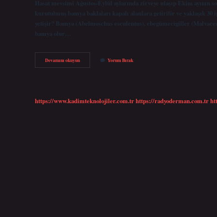
Hasat mevsimi Ağustos-Eylül aylarında zirveye ulaşıp Ekim ayının s
kurutulmuş bamya baklaları kapalı alanlara getirilir ve yaklaşık 30 i
yetişir? Bamya (Abelmoschus esculentus), ebegümecigiller (Malvaceae)
bamya olur…
Bamya
Devamını okuyun
Yorum Bırak
Kışın
Bulunur
Mu
https://www.kadimteknolojiler.com.tr
https://radyoderman.com.tr
ht