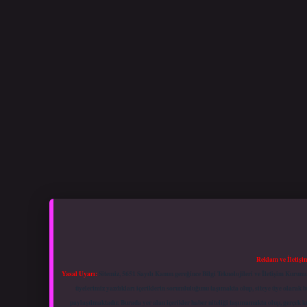
Reklam ve İletişi
Yasal Uyarı:
Sitemiz, 5651 Sayılı Kanun gereğince Bilgi Teknolojileri ve İletişim Kuru
üyelerimiz yazdıkları içeriklerin sorumluluğunu taşımakta olup, siteye üye olarak bu
paylaşılmaktadır. Burada yer alan içerikler haber niteliği taşımamakta olup, gerçek 