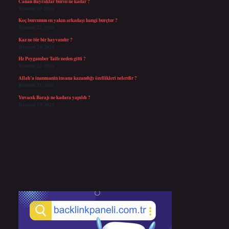
Canan Bayraktar bursu ne kadar ?
Temmuz 29, 2026
Koç burcunun en yakın arkadaşı hangi burçtur ?
Temmuz 27, 2026
Kaz ne tür bir hayvandır ?
Temmuz 24, 2026
Hz Peygamber Taife neden gitti ?
Temmuz 23, 2026
Allah’a inanmanin insana kazandığı özellikleri nelerdir ?
Temmuz 21, 2026
Yuvacık Barajı ne kadara yapıldı ?
Temmuz 19, 2026