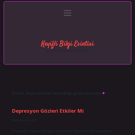
menüyü
Anasayfa
Gizlilik Politikası
Yasal Uyarı
aç
Hakkımızda
Keyifli Bilgi Esintisi
Hayatına neşe katan kısa hikayeler!
Etiket:
Beyin damar tıkanıklığı göze vurur mu
Depresyon Gözleri Etkiler Mi
Tarih: Kasım 8, 2024
Psikolojik rahatsızlık göze vurur mu? Stres birçok hastalıkta