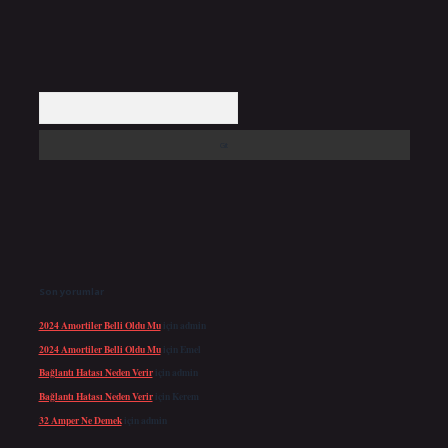
Arama
Son yorumlar
2024 Amortiler Belli Oldu Mu
için
admin
2024 Amortiler Belli Oldu Mu
için
Emel
Bağlantı Hatası Neden Verir
için
admin
Bağlantı Hatası Neden Verir
için
Kerem
32 Amper Ne Demek
için
admin