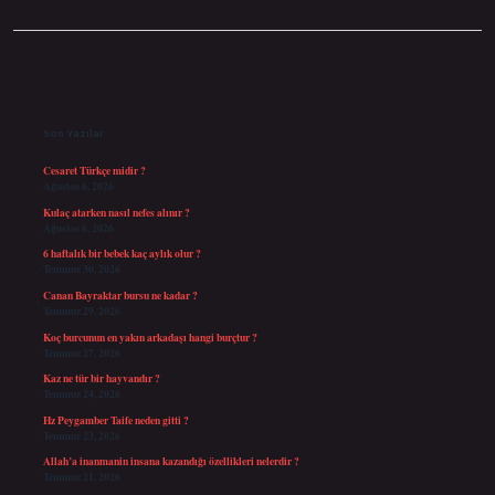
Sidebar
Son Yazılar
Cesaret Türkçe midir ?
Ağustos 6, 2026
Kulaç atarken nasıl nefes alınır ?
Ağustos 6, 2026
6 haftalık bir bebek kaç aylık olur ?
Temmuz 30, 2026
Canan Bayraktar bursu ne kadar ?
Temmuz 29, 2026
Koç burcunun en yakın arkadaşı hangi burçtur ?
Temmuz 27, 2026
Kaz ne tür bir hayvandır ?
Temmuz 24, 2026
Hz Peygamber Taife neden gitti ?
Temmuz 23, 2026
Allah’a inanmanin insana kazandığı özellikleri nelerdir ?
Temmuz 21, 2026