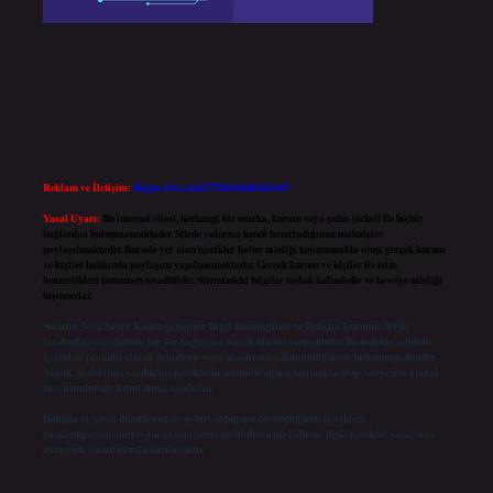
Reklam ve İletişim:
Skype: live:.cid.575569c608265c69
Yasal Uyarı:
Bu internet sitesi, herhangi bir marka, kurum veya şahıs şirketi ile hiçbir
bağlantısı bulunmamaktadır. Sitede yalnızca kendi hazırladığımız makaleler
paylaşılmaktadır. Burada yer alan içerikler haber niteliği taşımamakta olup, gerçek kurum
ve kişiler hakkında paylaşım yapılmamaktadır. Gerçek kurum ve kişiler ile isim
benzerlikleri tamamen tesadüfidir. Sitemizdeki bilgiler taslak halindedir ve tavsiye niteliği
taşımazlar.
Sitemiz, 5651 Sayılı Kanun gereğince Bilgi Teknolojileri ve İletişim Kurumu (BTK)
tarafından onaylanmış bir Yer Sağlayıcı olarak hizmet vermektedir. Bu nedenle, sitedeki
içerikleri proaktif olarak denetleme veya araştırma yükümlülüğümüz bulunmamaktadır.
Ancak, üyelerimiz yazdıkları içeriklerin sorumluluğunu taşımakta olup, siteye üye olarak
bu sorumluluğu kabul etmiş sayılırlar.
Hukuka ve yasal düzenlemelere aykırı olduğunu düşündüğünüz içerikleri,
backlinkpanelicomtr@gmail.com
adresine bildirmeniz halinde, ilgili içerikler yasal süre
içerisinde sitemizden kaldırılacaktır.