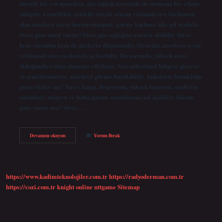
önemli bir rol oynarken, göz sağlığı üzerinde de olumsuz bir etkiye
sahiptir. Genellikle şiddetli stresle oluşan retinada sıvı birikmesi
olan merkezi seröz korioretinopati, görme kaybına bile yol açabilir.
Stres göze nasıl vurur? Stres göz sağlığına zararlı olabilir. Stres
hem vücudun hem de gözlerin düşmanıdır. Örneğin, merkezi seröz
retinopati stres nedeniyle gelişebilir. Bu sorunda, yüksek stres
olduğunda retina olumsuz etkilenir. Sıvı subretinal bölgeye girerse
ve temizlenmezse, merkezi görme bozulabilir. Anksiyete bozukluğu
gözü etkiler mi? Stres; kaygı, depresyon, yüksek tansiyon, sindirim
sorunları, migren ve hatta görme sorunlarına yol açabilir. Sıkıntı
göze vurur mu? Stres…
Depresyon
Devamını okuyun
Yorum Bırak
Gözleri
Etkiler
Mi
https://www.kadimteknolojiler.com.tr
https://radyoderman.com.tr
https://cozi.com.tr
knight online
nttgame
Sitemap