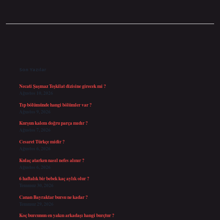
Sidebar
Son Yazılar
Necati Şaşmaz Teşkilat dizisine girecek mi ?
Ağustos 10, 2026
Tıp bölümünde hangi bölümler var ?
Ağustos 9, 2026
Kurşun kalem doğru parça mıdır ?
Ağustos 7, 2026
Cesaret Türkçe midir ?
Ağustos 6, 2026
Kulaç atarken nasıl nefes alınır ?
Ağustos 6, 2026
6 haftalık bir bebek kaç aylık olur ?
Temmuz 30, 2026
Canan Bayraktar bursu ne kadar ?
Temmuz 29, 2026
Koç burcunun en yakın arkadaşı hangi burçtur ?