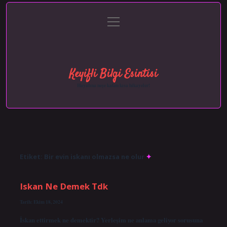
menüyü
Anasayfa
Gizlilik Politikası
Yasal Uyarı
aç
Hakkımızda
Keyifli Bilgi Esintisi
Hayatına neşe katan kısa hikayeler!
Etiket:
Bir evin iskanı olmazsa ne olur
Iskan Ne Demek Tdk
Tarih: Ekim 18, 2024
İskan ettirmek ne demektir? Yerleşim ne anlama geliyor sorusuna