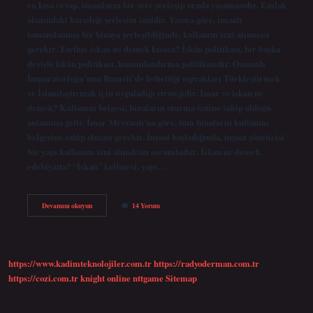
en kısa cevap, insanların bir yere yerleşip orada yaşamasıdır. Emlak
alanındaki karşılığı yerleşim iznidir. Yasaya göre, inşaatı
tamamlanmış bir binaya yerleşildiğinde, kullanım izni alınması
gerekir. Tarihte iskan ne demek kısaca? İskân politikası, bir başka
deyişle iskân politikası, konumlandırma politikasıdır. Osmanlı
İmparatorluğu’nun Rumeli’de fethettiği toprakları Türkleştirmek
ve İslamlaştırmak için uyguladığı stratejidir. İmar ve iskan ne
demek? Kullanım belgesi, binaların oturma iznine sahip olduğu
anlamına gelir. İmar Mevzuatı’na göre, tüm binaların kullanım
belgesine sahip olması gerekir. İnşaat başladığında, inşaat yöneticisi
bir yapı kullanım izni almaktan sorumludur. İskan ne demek
edebiyatta? “İskan” kelimesi, yapı…
Iskan
Devamını okuyun
14 Yorum
Ne
Demek
Tdk
https://www.kadimteknolojiler.com.tr
https://radyoderman.com.tr
https://cozi.com.tr
knight online
nttgame
Sitemap