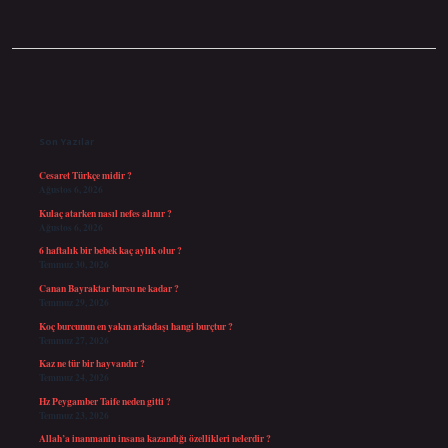
Sidebar
Son Yazılar
Cesaret Türkçe midir ?
Ağustos 6, 2026
Kulaç atarken nasıl nefes alınır ?
Ağustos 6, 2026
6 haftalık bir bebek kaç aylık olur ?
Temmuz 30, 2026
Canan Bayraktar bursu ne kadar ?
Temmuz 29, 2026
Koç burcunun en yakın arkadaşı hangi burçtur ?
Temmuz 27, 2026
Kaz ne tür bir hayvandır ?
Temmuz 24, 2026
Hz Peygamber Taife neden gitti ?
Temmuz 23, 2026
Allah’a inanmanin insana kazandığı özellikleri nelerdir ?