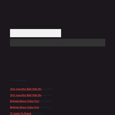
Arama
Son yorumlar
2024 Amortiler Belli Oldu Mu
için
admin
2024 Amortiler Belli Oldu Mu
için
Emel
Bağlantı Hatası Neden Verir
için
admin
Bağlantı Hatası Neden Verir
için
Kerem
32 Amper Ne Demek
için
admin