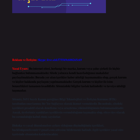
Reklam ve İletişim:
Skype: live:.cid.575569c608265c69
Yasal Uyarı:
Bu internet sitesi, herhangi bir marka, kurum veya şahıs şirketi ile hiçbir
bağlantısı bulunmamaktadır. Sitede yalnızca kendi hazırladığımız makaleler
paylaşılmaktadır. Burada yer alan içerikler haber niteliği taşımamakta olup, gerçek kurum
ve kişiler hakkında paylaşım yapılmamaktadır. Gerçek kurum ve kişiler ile isim
benzerlikleri tamamen tesadüfidir. Sitemizdeki bilgiler taslak halindedir ve tavsiye niteliği
taşımazlar.
Sitemiz, 5651 Sayılı Kanun gereğince Bilgi Teknolojileri ve İletişim Kurumu (BTK)
tarafından onaylanmış bir Yer Sağlayıcı olarak hizmet vermektedir. Bu nedenle, sitedeki
içerikleri proaktif olarak denetleme veya araştırma yükümlülüğümüz bulunmamaktadır.
Ancak, üyelerimiz yazdıkları içeriklerin sorumluluğunu taşımakta olup, siteye üye olarak
bu sorumluluğu kabul etmiş sayılırlar.
Hukuka ve yasal düzenlemelere aykırı olduğunu düşündüğünüz içerikleri,
backlinkpanelicomtr@gmail.com
adresine bildirmeniz halinde, ilgili içerikler yasal süre
içerisinde sitemizden kaldırılacaktır.