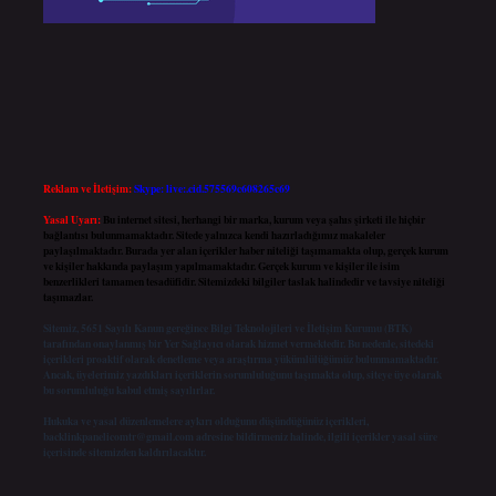
Reklam ve İletişim:
Skype: live:.cid.575569c608265c69
Yasal Uyarı:
Bu internet sitesi, herhangi bir marka, kurum veya şahıs şirketi ile hiçbir
bağlantısı bulunmamaktadır. Sitede yalnızca kendi hazırladığımız makaleler
paylaşılmaktadır. Burada yer alan içerikler haber niteliği taşımamakta olup, gerçek kurum
ve kişiler hakkında paylaşım yapılmamaktadır. Gerçek kurum ve kişiler ile isim
benzerlikleri tamamen tesadüfidir. Sitemizdeki bilgiler taslak halindedir ve tavsiye niteliği
taşımazlar.
Sitemiz, 5651 Sayılı Kanun gereğince Bilgi Teknolojileri ve İletişim Kurumu (BTK)
tarafından onaylanmış bir Yer Sağlayıcı olarak hizmet vermektedir. Bu nedenle, sitedeki
içerikleri proaktif olarak denetleme veya araştırma yükümlülüğümüz bulunmamaktadır.
Ancak, üyelerimiz yazdıkları içeriklerin sorumluluğunu taşımakta olup, siteye üye olarak
bu sorumluluğu kabul etmiş sayılırlar.
Hukuka ve yasal düzenlemelere aykırı olduğunu düşündüğünüz içerikleri,
backlinkpanelicomtr@gmail.com
adresine bildirmeniz halinde, ilgili içerikler yasal süre
içerisinde sitemizden kaldırılacaktır.