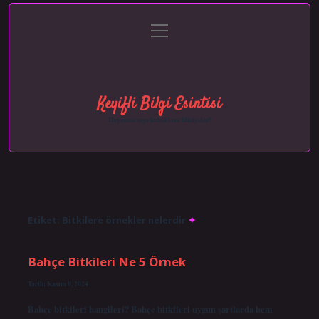
menüyü
Anasayfa
Gizlilik Politikası
Yasal Uyarı
aç
Hakkımızda
Keyifli Bilgi Esintisi
Hayatına neşe katan kısa hikayeler!
Etiket:
Bitkilere örnekler nelerdir
Bahçe Bitkileri Ne 5 Örnek
Tarih: Kasım 9, 2024
Bahçe bitkileri hangileri? Bahçe bitkileri uygun şartlarda hem