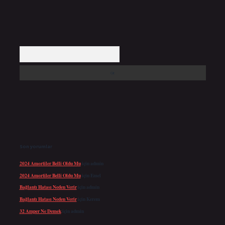
Arama
Son yorumlar
2024 Amortiler Belli Oldu Mu
için
admin
2024 Amortiler Belli Oldu Mu
için
Emel
Bağlantı Hatası Neden Verir
için
admin
Bağlantı Hatası Neden Verir
için
Kerem
32 Amper Ne Demek
için
admin