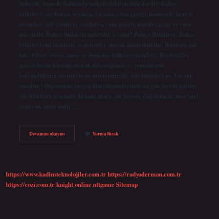
bahçede hem de balkonda yetiştirilebilen bitkilerdir. Bahçe
bitkileri; sardunya, ortanca, lavanta, ezan çiçeği, hanımeli, hercai
menekşe, gül çeşitleri, sardalya, cam güzeli, kadife çiçeği ve cam
güzelidir. Bahçe bitkileri nelerdir 1. sınıf? Bahçe Bitkileri: Bahçe
bitkileri süs bitkileri ve sebzeler olarak nitelendirilir. Bunlara gül,
lale, biber, süsen, nane ve domates bitkileri dahildir. Bu bitkiler
ayrıca besin kaynağı olarak tükettiğimiz ve yemeklerde
kullandığımız çeşitlerle de nitelendirilir. Süs bitkileri ne 3 örnek
yazalım? Dış mekan peyzaj düzenlemelerinde en çok tercih edilen
süs bitkileri arasında duman ağacı, süs kirazı, dağ defnesi, mor inci,
erguvan, mavi sedir,…
Bahçe
Devamını okuyun
Yorum Bırak
Bitkileri
Ne
5
Örnek
https://www.kadimteknolojiler.com.tr
https://radyoderman.com.tr
https://cozi.com.tr
knight online
nttgame
Sitemap