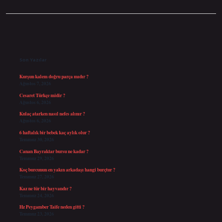
Sidebar
Son Yazılar
Kurşun kalem doğru parça mıdır ?
Ağustos 7, 2026
Cesaret Türkçe midir ?
Ağustos 6, 2026
Kulaç atarken nasıl nefes alınır ?
Ağustos 6, 2026
6 haftalık bir bebek kaç aylık olur ?
Temmuz 30, 2026
Canan Bayraktar bursu ne kadar ?
Temmuz 29, 2026
Koç burcunun en yakın arkadaşı hangi burçtur ?
Temmuz 27, 2026
Kaz ne tür bir hayvandır ?
Temmuz 24, 2026
Hz Peygamber Taife neden gitti ?
Temmuz 23, 2026