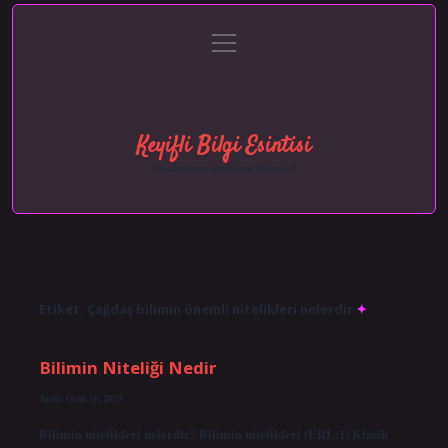
menüyü
Anasayfa
Gizlilik Politikası
Yasal Uyarı
aç
Hakkımızda
Keyifli Bilgi Esintisi
Hayatına neşe katan kısa hikayeler!
Etiket:
Çağdaş bilimin önemli nitelikleri nelerdir
Bilimin Niteliği Nedir
Tarih: Ocak 16, 2025
Bilimin nitelikleri nelerdir? Bilimin nitelikleri (URL:1) Klasik