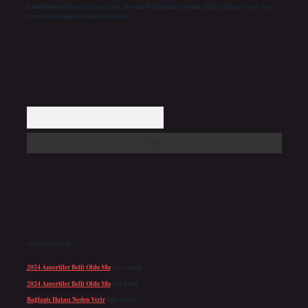
backlinkpanelicomtr@gmail.com
adresine bildirmeniz halinde, ilgili içerikler yasal süre
içerisinde sitemizden kaldırılacaktır.
Arama
Son yorumlar
2024 Amortiler Belli Oldu Mu
için
admin
2024 Amortiler Belli Oldu Mu
için
Emel
Bağlantı Hatası Neden Verir
için
admin