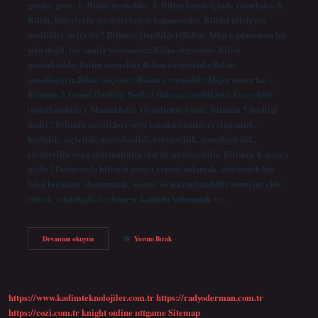
görüşe göre: 1- Bilim nesneldir, 3- Bilim kendi içinde tutarlıdır, 6-
Bilim, bireylerin görüşlerinden bağımsızdır. Bilimi niteleyen
özellikler nelerdir? Bilimin ÖzellikleriBilim, bilgi toplamanın bir
yolu değil, bir analiz yöntemidir.Bilim olgusaldır.Bilim
mantıksaldır.Bilim nesneldir.Bilim eleştireldir.Bilim
genelleştirir.Bilim seçicidir.Bilim evrenseldir.Diğer unsurlar…
Bilimin 3 Temel Özelliği Nedir? Bilimin özellikleri. Gerçektir
(ispatlanabilir). Mantıklıdır. Genelleme yapar. Bilimin 5 özelliği
nedir? Bilimin nitelikleri veya karakteristikleri olgusallık,
kesinlik, seçicilik, mantıksallık, evrensellik, genelleyicilik,
eleştirellik veya sistematiklik olarak sıralanabilir. Bilimin 4. amacı
nedir? Dolayısıyla bilimin amacı evreni anlamak, sistematik bir
bilgi birikimi oluşturmak, nesnel ve tekrarlanabilir sonuçlar elde
etmek, teknolojik ilerlemeye katkıda bulunmak ve…
Bilimin
Devamını okuyun
Yorum Bırak
Niteliği
Nedir
https://www.kadimteknolojiler.com.tr
https://radyoderman.com.tr
https://cozi.com.tr
knight online
nttgame
Sitemap