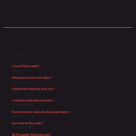
Sidebar
Son Yazılar
Cesaret Türkçe midir ?
Ağustos 6, 2026
Kulaç atarken nasıl nefes alınır ?
Ağustos 6, 2026
6 haftalık bir bebek kaç aylık olur ?
Temmuz 30, 2026
Canan Bayraktar bursu ne kadar ?
Temmuz 29, 2026
Koç burcunun en yakın arkadaşı hangi burçtur ?
Temmuz 27, 2026
Kaz ne tür bir hayvandır ?
Temmuz 24, 2026
Hz Peygamber Taife neden gitti ?