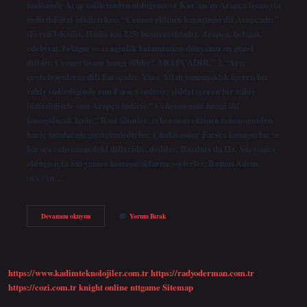
hadisinde Arap milletinden olduğunu ve Kur’an’ın Arapça lisanıyla
indirildiğini bildirirken, “Cennet ehlinin konuştuğu dil Arapçadır”
(Feyzü’l-Kadir, Hadis no: 225) buyurmaktadır. Arapça, belagat,
edebiyat, belagat ve zenginlik bakımından dünyanın en güzel
dilidir. Cennet lisanı hangi dildir? ARAPÇADIR.” 2. “Arşı
çevreleyenlerin dili Farsçadır. Yüce Allah yumuşaklık içeren bir
vahiy indirdiğinde onu Farsça indirir; şiddet içeren bir vahiy
indirdiğinde onu Arapça indirir.” Cehennemde hangi dil
konuşulacak hadis? Bazı âlimler, cehennem ehlinin cehennemden
hariç tutulacağı görüşündedirler. Çünkü onlar Farsça konuşurlar ve
Farsça cehennemdeki dilleridir, dediler. Bazıları da Hz. Süryanice
olduğu için Süryanice konuşacaklarını söylerler. Bunun Adem
(a.s.)’ın…
Cennette
Devamını okuyun
Yorum Bırak
Hangi
Dili
Konuşacağız
https://www.kadimteknolojiler.com.tr
https://radyoderman.com.tr
https://cozi.com.tr
knight online
nttgame
Sitemap