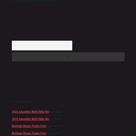
içerisinde sitemizden kaldırılacaktır.
Arama
Son yorumlar
2024 Amortiler Belli Oldu Mu
için
admin
2024 Amortiler Belli Oldu Mu
için
Emel
Bağlantı Hatası Neden Verir
için
admin
Bağlantı Hatası Neden Verir
için
Kerem