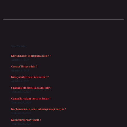
Sidebar
Son Yazılar
Kurşun kalem doğru parça mıdır ?
Ağustos 7, 2026
Cesaret Türkçe midir ?
Ağustos 6, 2026
Kulaç atarken nasıl nefes alınır ?
Ağustos 6, 2026
6 haftalık bir bebek kaç aylık olur ?
Temmuz 30, 2026
Canan Bayraktar bursu ne kadar ?
Temmuz 29, 2026
Koç burcunun en yakın arkadaşı hangi burçtur ?
Temmuz 27, 2026
Kaz ne tür bir hayvandır ?
Temmuz 24, 2026