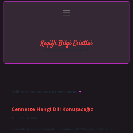
menüyü
Anasayfa
Gizlilik Politikası
Yasal Uyarı
aç
Hakkımızda
Keyifli Bilgi Esintisi
Hayatına neşe katan kısa hikayeler!
Etiket:
Cehennemde yanma var mı
Cennette Hangi Dili Konuşacağız
Tarih: Ekim 24, 2024
Cennette insanlar hangi dilleri konuşacak? Peygamberimiz bir