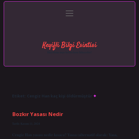
menüyü
Anasayfa
Gizlilik Politikası
Yasal Uyarı
aç
Hakkımızda
Keyifli Bilgi Esintisi
Hayatına neşe katan kısa hikayeler!
Etiket:
Cengiz Han kaç kişi öldürmüştür
Bozkır Yasası Nedir
Tarih: Kasım 11, 2024
Cengiz Han yasası nedir kısaca? Yassa (alternatif olarak: Yasa,