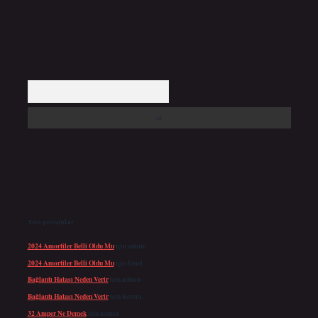
Arama
Son yorumlar
2024 Amortiler Belli Oldu Mu
için
admin
2024 Amortiler Belli Oldu Mu
için
Emel
Bağlantı Hatası Neden Verir
için
admin
Bağlantı Hatası Neden Verir
için
Kerem
32 Amper Ne Demek
için
admin