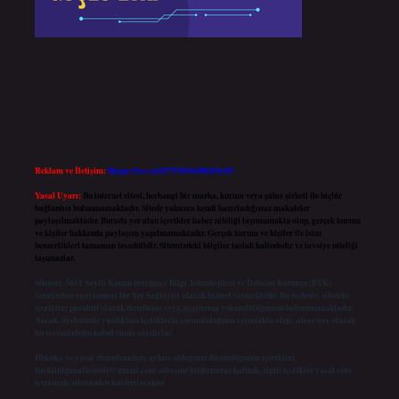
Reklam ve İletişim:
Skype: live:.cid.575569c608265c69
Yasal Uyarı:
Bu internet sitesi, herhangi bir marka, kurum veya şahıs şirketi ile hiçbir
bağlantısı bulunmamaktadır. Sitede yalnızca kendi hazırladığımız makaleler
paylaşılmaktadır. Burada yer alan içerikler haber niteliği taşımamakta olup, gerçek kurum
ve kişiler hakkında paylaşım yapılmamaktadır. Gerçek kurum ve kişiler ile isim
benzerlikleri tamamen tesadüfidir. Sitemizdeki bilgiler taslak halindedir ve tavsiye niteliği
taşımazlar.
Sitemiz, 5651 Sayılı Kanun gereğince Bilgi Teknolojileri ve İletişim Kurumu (BTK)
tarafından onaylanmış bir Yer Sağlayıcı olarak hizmet vermektedir. Bu nedenle, sitedeki
içerikleri proaktif olarak denetleme veya araştırma yükümlülüğümüz bulunmamaktadır.
Ancak, üyelerimiz yazdıkları içeriklerin sorumluluğunu taşımakta olup, siteye üye olarak
bu sorumluluğu kabul etmiş sayılırlar.
Hukuka ve yasal düzenlemelere aykırı olduğunu düşündüğünüz içerikleri,
backlinkpanelicomtr@gmail.com
adresine bildirmeniz halinde, ilgili içerikler yasal süre
içerisinde sitemizden kaldırılacaktır.