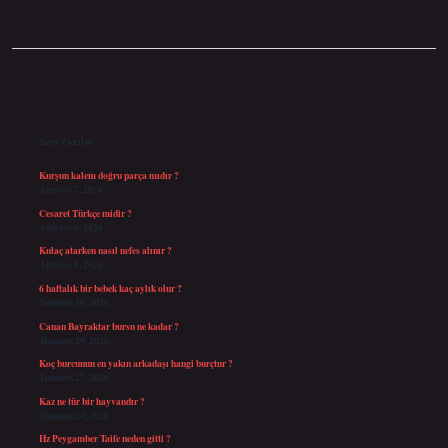
Sidebar
Son Yazılar
Kurşun kalem doğru parça mıdır ?
Ağustos 7, 2026
Cesaret Türkçe midir ?
Ağustos 6, 2026
Kulaç atarken nasıl nefes alınır ?
Ağustos 6, 2026
6 haftalık bir bebek kaç aylık olur ?
Temmuz 30, 2026
Canan Bayraktar bursu ne kadar ?
Temmuz 29, 2026
Koç burcunun en yakın arkadaşı hangi burçtur ?
Temmuz 27, 2026
Kaz ne tür bir hayvandır ?
Temmuz 24, 2026
Hz Peygamber Taife neden gitti ?