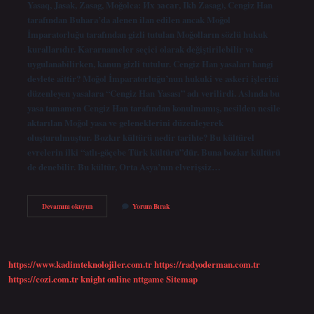
Yasaq, Jasak, Zasag, Moğolca: Их засаг, Ikh Zasag), Cengiz Han
tarafından Buhara’da alenen ilan edilen ancak Moğol
İmparatorluğu tarafından gizli tutulan Moğolların sözlü hukuk
kurallarıdır. Kararnameler seçici olarak değiştirilebilir ve
uygulanabilirken, kanun gizli tutulur. Cengiz Han yasaları hangi
devlete aittir? Moğol İmparatorluğu’nun hukuki ve askeri işlerini
düzenleyen yasalara “Cengiz Han Yasası” adı verilirdi. Aslında bu
yasa tamamen Cengiz Han tarafından konulmamış, nesilden nesile
aktarılan Moğol yasa ve geleneklerini düzenleyerek
oluşturulmuştur. Bozkır kültürü nedir tarihte? Bu kültürel
evrelerin ilki “atlı-göçebe Türk kültürü”dür. Buna bozkır kültürü
de denebilir. Bu kültür, Orta Asya’nın elverişsiz…
Bozkır
Devamını okuyun
Yorum Bırak
Yasası
Nedir
https://www.kadimteknolojiler.com.tr
https://radyoderman.com.tr
https://cozi.com.tr
knight online
nttgame
Sitemap