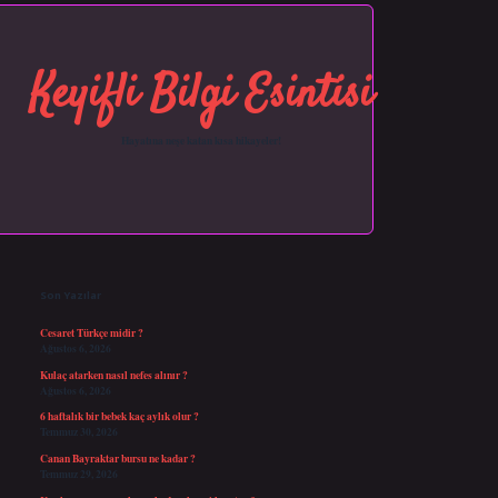
Keyifli Bilgi Esintisi
Hayatına neşe katan kısa hikayeler!
Sidebar
https://grandopera.bet/
ilbetgir.net
betexper giriş
betexper yeni giriş
Son Yazılar
Cesaret Türkçe midir ?
Ağustos 6, 2026
Kulaç atarken nasıl nefes alınır ?
Ağustos 6, 2026
6 haftalık bir bebek kaç aylık olur ?
Temmuz 30, 2026
Canan Bayraktar bursu ne kadar ?
Temmuz 29, 2026