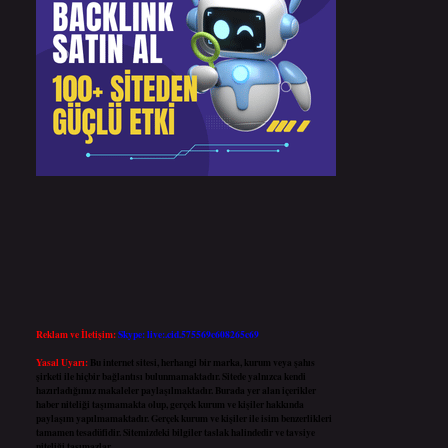
Reklam ve İletişim:
Skype: live:.cid.575569c608265c69
Yasal Uyarı:
Bu internet sitesi, herhangi bir marka, kurum veya şahıs
şirketi ile hiçbir bağlantısı bulunmamaktadır. Sitede yalnızca kendi
hazırladığımız makaleler paylaşılmaktadır. Burada yer alan içerikler
haber niteliği taşımamakta olup, gerçek kurum ve kişiler hakkında
paylaşım yapılmamaktadır. Gerçek kurum ve kişiler ile isim benzerlikleri
tamamen tesadüfidir. Sitemizdeki bilgiler taslak halindedir ve tavsiye
niteliği taşımazlar.