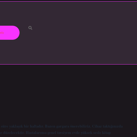
zda
süre yaklaşık bir haftadır. Bazen gargara önerebiliriz. Cihaz taktığınızda
e düzelecektir. Hastalarıma genel tavsiyem evde yüksek sesle kitap