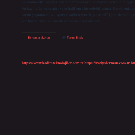
okumalarıdır. Aparey acıtır mı? Sabit oral apareyler acıtır mı? Ağız i
birkaç hafta biraz ağrı veya hafif ağrı hissedebilirsiniz. Bu sürenin s
sorun yaşamazsınız. Aparey varken yemek yenir mi? Çene desteği, çen
zor bulabilirsiniz. Ancak zamanla alışacaksınız.…
Aparey
Devamını okuyun
Yorum Bırak
Ne
Zaman
Çıkar
https://www.kadimteknolojiler.com.tr
https://radyoderman.com.tr
ht