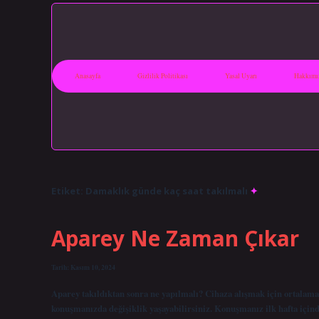
Anasayfa
Gizlilik Politikası
Yasal Uyarı
Hakkımı
Etiket:
Damaklık günde kaç saat takılmalı
Aparey Ne Zaman Çıkar
Tarih: Kasım 10, 2024
Aparey takıldıktan sonra ne yapılmalı? Cihaza alışmak için ortalama 
konuşmanızda değişiklik yaşayabilirsiniz. Konuşmanız ilk hafta içind