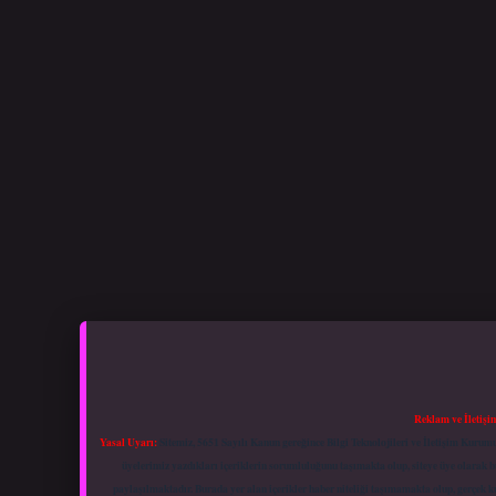
Reklam ve İletişi
Yasal Uyarı:
Sitemiz, 5651 Sayılı Kanun gereğince Bilgi Teknolojileri ve İletişim Kuru
üyelerimiz yazdıkları içeriklerin sorumluluğunu taşımakta olup, siteye üye olarak bu
paylaşılmaktadır. Burada yer alan içerikler haber niteliği taşımamakta olup, gerçek 