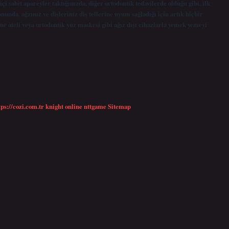
çi sabit apareyler taktığınızda, diğer ortodontik tedavilerde olduğu gibi, ilk
onunda, ağzınız ve dişleriniz diş tellerine uyum sağladığı için artık hiçbir
e ateli veya ortodontik yüz maskesi gibi ağız dışı cihazlarla yemek yemeyi
tps://cozi.com.tr
knight online
nttgame
Sitemap