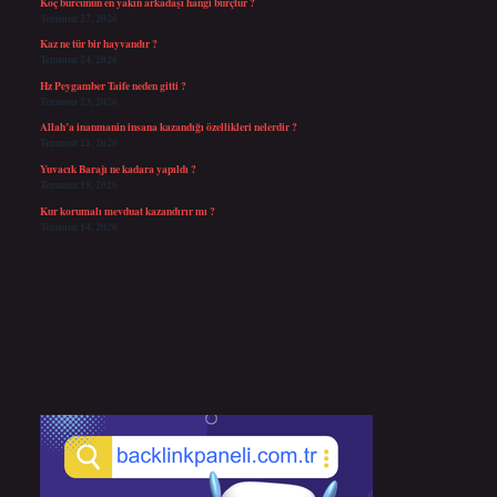
Koç burcunun en yakın arkadaşı hangi burçtur ?
Temmuz 27, 2026
Kaz ne tür bir hayvandır ?
Temmuz 24, 2026
Hz Peygamber Taife neden gitti ?
Temmuz 23, 2026
Allah’a inanmanin insana kazandığı özellikleri nelerdir ?
Temmuz 21, 2026
Yuvacık Barajı ne kadara yapıldı ?
Temmuz 19, 2026
Kur korumalı mevduat kazandırır mı ?
Temmuz 14, 2026