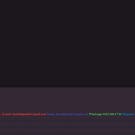
m:
E-mail:
backlinkpaneli@gmail.com
Teams:
forumhizmeti@gmail.com
Whatsapp: 0262 606 0 726
Telegram:
mu (BTK) tarafından onaylanmış bir Yer Sağlayıcı olarak hizmet vermektedir. Bu nedenle, sitedeki içerikleri 
 sorumluluğu kabul etmiş sayılırlar. Bu internet sitesi, herhangi bir marka, kurum veya şahıs şirketi ile hiçbi
kurum ve kişiler hakkında paylaşım yapılmamaktadır. Gerçek kurum ve kişiler ile isim benzerlikleri tamamen te