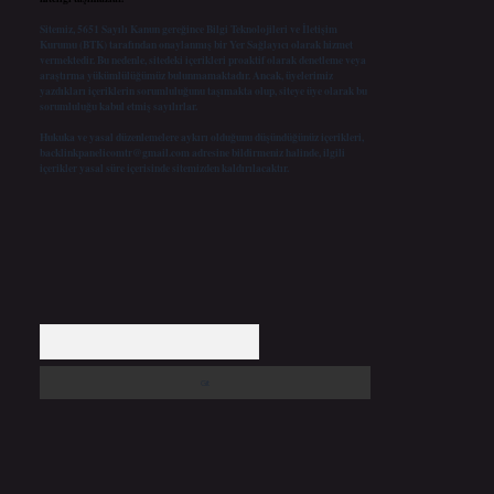
Sitemiz, 5651 Sayılı Kanun gereğince Bilgi Teknolojileri ve İletişim
Kurumu (BTK) tarafından onaylanmış bir Yer Sağlayıcı olarak hizmet
vermektedir. Bu nedenle, sitedeki içerikleri proaktif olarak denetleme veya
araştırma yükümlülüğümüz bulunmamaktadır. Ancak, üyelerimiz
yazdıkları içeriklerin sorumluluğunu taşımakta olup, siteye üye olarak bu
sorumluluğu kabul etmiş sayılırlar.
Hukuka ve yasal düzenlemelere aykırı olduğunu düşündüğünüz içerikleri,
backlinkpanelicomtr@gmail.com
adresine bildirmeniz halinde, ilgili
içerikler yasal süre içerisinde sitemizden kaldırılacaktır.
Arama