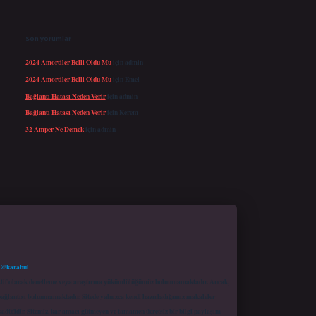
Son yorumlar
2024 Amortiler Belli Oldu Mu
için
admin
2024 Amortiler Belli Oldu Mu
için
Emel
Bağlantı Hatası Neden Verir
için
admin
Bağlantı Hatası Neden Verir
için
Kerem
32 Amper Ne Demek
için
admin
 @karabul
proaktif olarak denetleme veya araştırma yükümlülüğümüz bulunmamaktadır. Ancak,
r bağlantısı bulunmamaktadır. Sitede yalnızca kendi hazırladığımız makaleler
sadüfidir. Sitemiz, kar amacı gütmeyen ve tamamen ücretsiz bir bilgi paylaşım