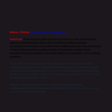
Reklam ve İletişim:
Skype: live:.cid.575569c608265c69
Yasal Uyarı:
Bu internet sitesi, herhangi bir marka, kurum veya şahıs şirketi ile hiçbir
bağlantısı bulunmamaktadır. Sitede yalnızca kendi hazırladığımız makaleler
paylaşılmaktadır. Burada yer alan içerikler haber niteliği taşımamakta olup, gerçek kurum
ve kişiler hakkında paylaşım yapılmamaktadır. Gerçek kurum ve kişiler ile isim
benzerlikleri tamamen tesadüfidir. Sitemizdeki bilgiler taslak halindedir ve tavsiye niteliği
taşımazlar.
Sitemiz, 5651 Sayılı Kanun gereğince Bilgi Teknolojileri ve İletişim Kurumu (BTK)
tarafından onaylanmış bir Yer Sağlayıcı olarak hizmet vermektedir. Bu nedenle, sitedeki
içerikleri proaktif olarak denetleme veya araştırma yükümlülüğümüz bulunmamaktadır.
Ancak, üyelerimiz yazdıkları içeriklerin sorumluluğunu taşımakta olup, siteye üye olarak
bu sorumluluğu kabul etmiş sayılırlar.
Hukuka ve yasal düzenlemelere aykırı olduğunu düşündüğünüz içerikleri,
backlinkpanelicomtr@gmail.com
adresine bildirmeniz halinde, ilgili içerikler yasal süre
içerisinde sitemizden kaldırılacaktır.