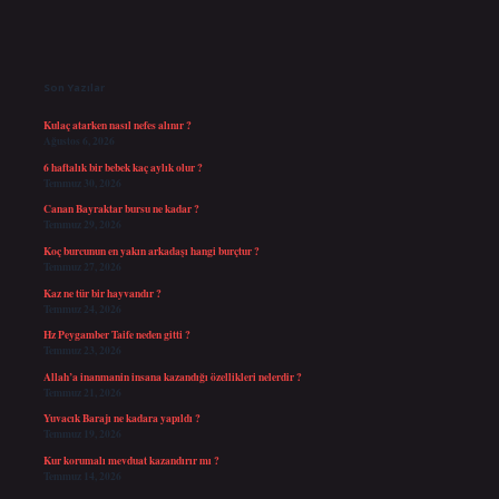
Sidebar
Son Yazılar
Kulaç atarken nasıl nefes alınır ?
Ağustos 6, 2026
6 haftalık bir bebek kaç aylık olur ?
Temmuz 30, 2026
Canan Bayraktar bursu ne kadar ?
Temmuz 29, 2026
Koç burcunun en yakın arkadaşı hangi burçtur ?
Temmuz 27, 2026
Kaz ne tür bir hayvandır ?
Temmuz 24, 2026
Hz Peygamber Taife neden gitti ?
Temmuz 23, 2026
Allah’a inanmanin insana kazandığı özellikleri nelerdir ?
Temmuz 21, 2026
Yuvacık Barajı ne kadara yapıldı ?
Temmuz 19, 2026
Kur korumalı mevduat kazandırır mı ?
Temmuz 14, 2026