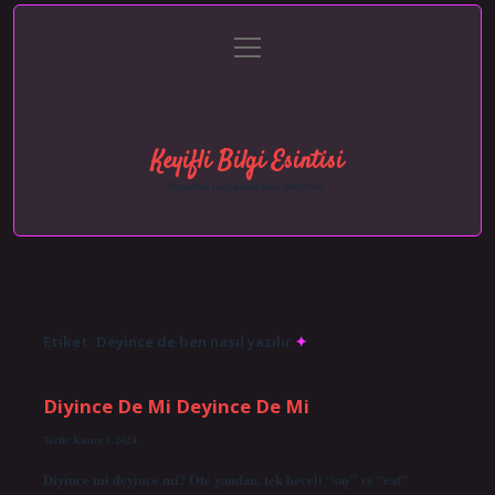
menüyü
Anasayfa
Gizlilik Politikası
Yasal Uyarı
aç
Hakkımızda
Keyifli Bilgi Esintisi
Hayatına neşe katan kısa hikayeler!
Etiket:
Deyince de ben nasıl yazılır
Diyince De Mi Deyince De Mi
Tarih: Kasım 5, 2024
Diyince mi deyince mi? Öte yandan, tek heceli “say” ve “eat”