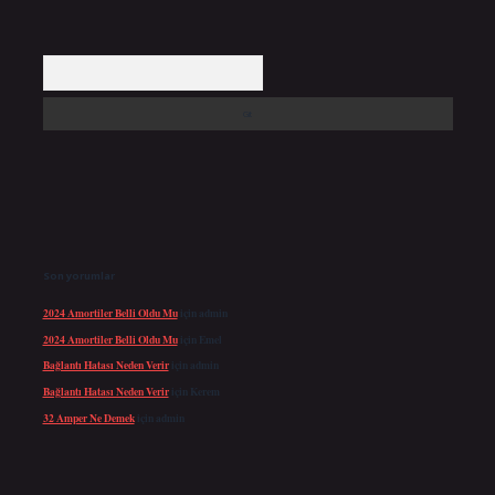
Arama
Son yorumlar
2024 Amortiler Belli Oldu Mu
için
admin
2024 Amortiler Belli Oldu Mu
için
Emel
Bağlantı Hatası Neden Verir
için
admin
Bağlantı Hatası Neden Verir
için
Kerem
32 Amper Ne Demek
için
admin