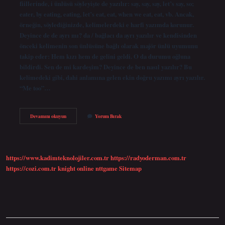
fiillerinde, i ünlüsü söyleyişte de yazılır: say, say, say, let’s say, so;
eater, by eating, eating, let’s eat, eat, when we eat, eat, vb. Ancak,
örneğin, söylediğinizde, kelimelerdeki e harfi yazımda korunur.
Deyince de de ayrı mı? da / bağlacı da ayrı yazılır ve kendisinden
önceki kelimenin son ünlüsüne bağlı olarak majör ünlü uyumunu
takip eder: Hem kızı hem de gelini geldi. O da durumu oğluna
bildirdi. Sen de mi kardeşim? Deyince de ben nasıl yazılır? Bu
kelimedeki gibi, dahi anlamına gelen ekin doğru yazımı ayrı yazılır.
“Me too”…
Diyince
Devamını okuyun
Yorum Bırak
De
Mi
Deyince
De
Mi
https://www.kadimteknolojiler.com.tr
https://radyoderman.com.tr
https://cozi.com.tr
knight online
nttgame
Sitemap