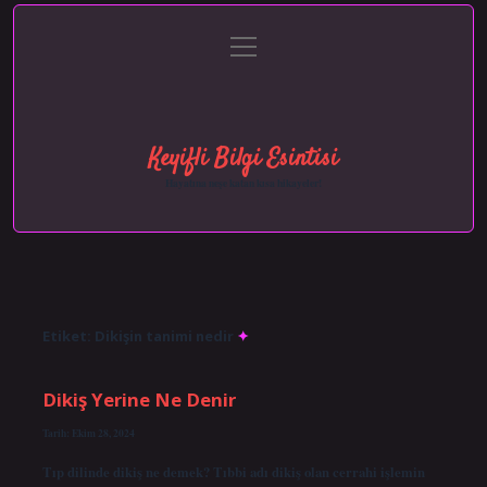
menüyü
Anasayfa
Gizlilik Politikası
Yasal Uyarı
aç
Hakkımızda
Keyifli Bilgi Esintisi
Hayatına neşe katan kısa hikayeler!
Etiket:
Dikişin tanimi nedir
Dikiş Yerine Ne Denir
Tarih: Ekim 28, 2024
Tıp dilinde dikiş ne demek? Tıbbi adı dikiş olan cerrahi işlemin