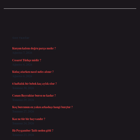
Sidebar
Son Yazılar
Kurşun kalem doğru parça mıdır ?
Ağustos 7, 2026
Cesaret Türkçe midir ?
Ağustos 6, 2026
Kulaç atarken nasıl nefes alınır ?
Ağustos 6, 2026
6 haftalık bir bebek kaç aylık olur ?
Temmuz 30, 2026
Canan Bayraktar bursu ne kadar ?
Temmuz 29, 2026
Koç burcunun en yakın arkadaşı hangi burçtur ?
Temmuz 27, 2026
Kaz ne tür bir hayvandır ?
Temmuz 24, 2026
Hz Peygamber Taife neden gitti ?
Temmuz 23, 2026