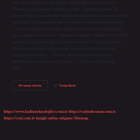
halk arasında bilinen adı dikiştir. Dikiş, doku iyileşme süreci
boyunca yaranın kapalı kalmasını sağlar. Tıpta dikiş atmak ne
demek? Halk arasında dikiş olarak adlandırılan bu kelimenin tıbbi
adı dikiştir. Dokunun iyileşme evresinde yaranın kapalı kalmasını
ve enfekte olmamasını sağlar. Tıbbi alanda, terzilerin kullandığı
dikiş yöntemlerine benzer yöntemler kullanılır. Dikişte iki tür dikiş
malzemesi kullanılır. Dikiş çeşitleri nelerdir? Sadece bir büzgü
dikişi en basit dikiş türü olsa bile, ne kadar çok farklı teknik
olduğunu görüyoruz. … Bulutlu. Bu, kumaşın kenarlarının
tiftiklenmesini önlemek için yapılır. … Makine dikiş tekniği. …
Basit…
Dikiş
Devamını okuyun
Yorum Bırak
Yerine
Ne
Denir
https://www.kadimteknolojiler.com.tr
https://radyoderman.com.tr
https://cozi.com.tr
knight online
nttgame
Sitemap