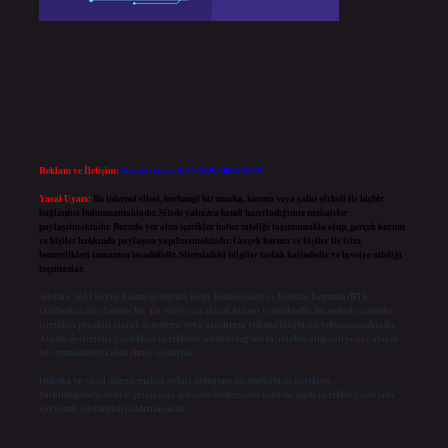
Reklam ve İletişim:
Skype: live:.cid.575569c608265c69
Yasal Uyarı:
Bu internet sitesi, herhangi bir marka, kurum veya şahıs şirketi ile hiçbir
bağlantısı bulunmamaktadır. Sitede yalnızca kendi hazırladığımız makaleler
paylaşılmaktadır. Burada yer alan içerikler haber niteliği taşımamakta olup, gerçek kurum
ve kişiler hakkında paylaşım yapılmamaktadır. Gerçek kurum ve kişiler ile isim
benzerlikleri tamamen tesadüfidir. Sitemizdeki bilgiler taslak halindedir ve tavsiye niteliği
taşımazlar.
Sitemiz, 5651 Sayılı Kanun gereğince Bilgi Teknolojileri ve İletişim Kurumu (BTK)
tarafından onaylanmış bir Yer Sağlayıcı olarak hizmet vermektedir. Bu nedenle, sitedeki
içerikleri proaktif olarak denetleme veya araştırma yükümlülüğümüz bulunmamaktadır.
Ancak, üyelerimiz yazdıkları içeriklerin sorumluluğunu taşımakta olup, siteye üye olarak
bu sorumluluğu kabul etmiş sayılırlar.
Hukuka ve yasal düzenlemelere aykırı olduğunu düşündüğünüz içerikleri,
backlinkpanelicomtr@gmail.com
adresine bildirmeniz halinde, ilgili içerikler yasal süre
içerisinde sitemizden kaldırılacaktır.