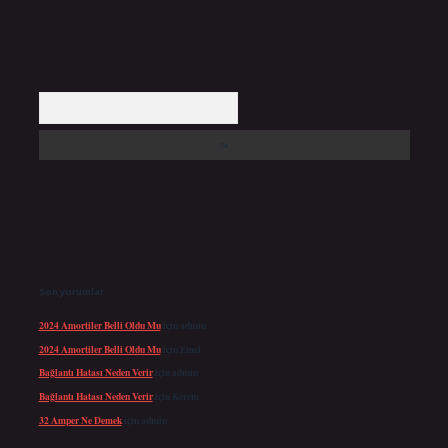
Arama
Son yorumlar
2024 Amortiler Belli Oldu Mu
için
admin
2024 Amortiler Belli Oldu Mu
için
Emel
Bağlantı Hatası Neden Verir
için
admin
Bağlantı Hatası Neden Verir
için
Kerem
32 Amper Ne Demek
için
admin