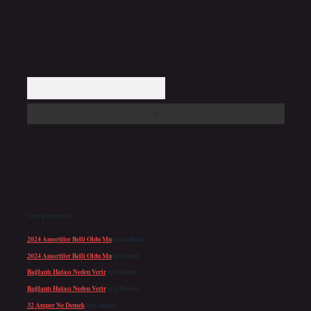
Arama
Son yorumlar
2024 Amortiler Belli Oldu Mu
için
admin
2024 Amortiler Belli Oldu Mu
için
Emel
Bağlantı Hatası Neden Verir
için
admin
Bağlantı Hatası Neden Verir
için
Kerem
32 Amper Ne Demek
için
admin