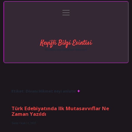
menüyü
Anasayfa
Gizlilik Politikası
Yasal Uyarı
aç
Hakkımızda
Keyifli Bilgi Esintisi
Hayatına neşe katan kısa hikayeler!
Etiket:
Divanı Hikmet neyi anlatır
Türk Edebiyatında Ilk Mutasavvıflar Ne
Zaman Yazıldı
Tarih: Ocak 12, 2025