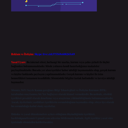
Reklam ve İletişim:
Skype: live:.cid.575569c608265c69
Yasal Uyarı:
Bu internet sitesi, herhangi bir marka, kurum veya şahıs şirketi ile hiçbir
bağlantısı bulunmamaktadır. Sitede yalnızca kendi hazırladığımız makaleler
paylaşılmaktadır. Burada yer alan içerikler haber niteliği taşımamakta olup, gerçek kurum
ve kişiler hakkında paylaşım yapılmamaktadır. Gerçek kurum ve kişiler ile isim
benzerlikleri tamamen tesadüfidir. Sitemizdeki bilgiler taslak halindedir ve tavsiye niteliği
taşımazlar.
Sitemiz, 5651 Sayılı Kanun gereğince Bilgi Teknolojileri ve İletişim Kurumu (BTK)
tarafından onaylanmış bir Yer Sağlayıcı olarak hizmet vermektedir. Bu nedenle, sitedeki
içerikleri proaktif olarak denetleme veya araştırma yükümlülüğümüz bulunmamaktadır.
Ancak, üyelerimiz yazdıkları içeriklerin sorumluluğunu taşımakta olup, siteye üye olarak
bu sorumluluğu kabul etmiş sayılırlar.
Hukuka ve yasal düzenlemelere aykırı olduğunu düşündüğünüz içerikleri,
backlinkpanelicomtr@gmail.com
adresine bildirmeniz halinde, ilgili içerikler yasal süre
içerisinde sitemizden kaldırılacaktır.