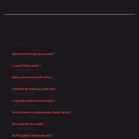
Sidebar
Son Yazılar
Kurşun kalem doğru parça mıdır ?
Ağustos 7, 2026
Cesaret Türkçe midir ?
Ağustos 6, 2026
Kulaç atarken nasıl nefes alınır ?
Ağustos 6, 2026
6 haftalık bir bebek kaç aylık olur ?
Temmuz 30, 2026
Canan Bayraktar bursu ne kadar ?
Temmuz 29, 2026
Koç burcunun en yakın arkadaşı hangi burçtur ?
Temmuz 27, 2026
Kaz ne tür bir hayvandır ?
Temmuz 24, 2026
Hz Peygamber Taife neden gitti ?