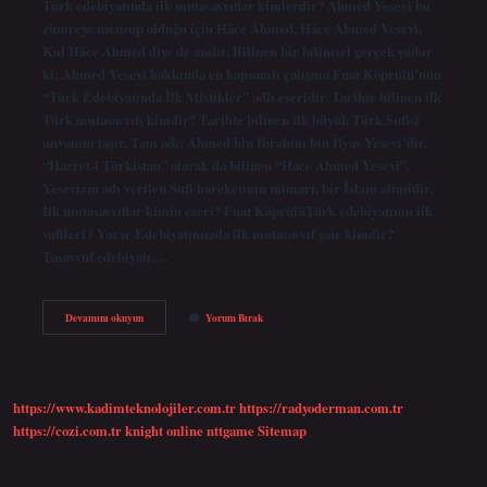
Türk edebiyatında ilk mutasavvıflar kimlerdir? Ahmed Yesevî bu
zümreye mensup olduğu için Hâce Ahmed, Hâce Ahmed Yesevî,
Kul Hâce Ahmed diye de anılır. Bilinen bir bilimsel gerçek şudur
ki; Ahmed Yesevî hakkında en kapsamlı çalışma Fuat Köprülü’nün
“Türk Edebiyatında İlk Mistikler” adlı eseridir. Tarihte bilinen ilk
Türk mutasavvıfı kimdir? Tarihte bilinen ilk büyük Türk Sufisi
unvanını taşır. Tam adı: Ahmed bin İbrahim bin İlyas Yesevi’dir.
“Hazret-i Türkistan” olarak da bilinen “Hace Ahmed Yesevi”,
Yesevizm adı verilen Sufi hareketinin mimarı, bir İslam alimidir.
İlk mutasavvıflar kimin eseri? Fuat KöprülüTürk edebiyatının ilk
sufileri / Yazar Edebiyatımızda ilk mutasavvıf şair kimdir?
Tasavvuf edebiyatı,…
Türk
Devamını okuyun
Yorum Bırak
Edebiyatında
Ilk
Mutasavvıflar
Ne
Zaman
https://www.kadimteknolojiler.com.tr
https://radyoderman.com.tr
Yazıldı
https://cozi.com.tr
knight online
nttgame
Sitemap