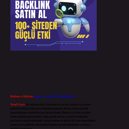
Reklam ve İletişim:
Skype: live:.cid.575569c608265c69
Yasal Uyarı:
Bu internet sitesi, herhangi bir marka, kurum veya şahıs
şirketi ile hiçbir bağlantısı bulunmamaktadır. Sitede yalnızca kendi
hazırladığımız makaleler paylaşılmaktadır. Burada yer alan içerikler
haber niteliği taşımamakta olup, gerçek kurum ve kişiler hakkında
paylaşım yapılmamaktadır. Gerçek kurum ve kişiler ile isim benzerlikleri
tamamen tesadüfidir. Sitemizdeki bilgiler taslak halindedir ve tavsiye
niteliği taşımazlar.