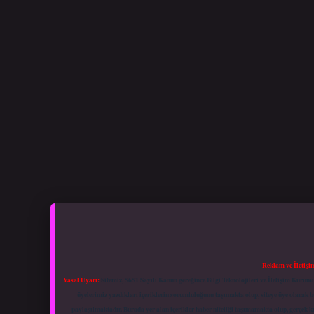
Reklam ve İletişi
Yasal Uyarı:
Sitemiz, 5651 Sayılı Kanun gereğince Bilgi Teknolojileri ve İletişim Kuru
üyelerimiz yazdıkları içeriklerin sorumluluğunu taşımakta olup, siteye üye olarak bu
paylaşılmaktadır. Burada yer alan içerikler haber niteliği taşımamakta olup, gerçek 