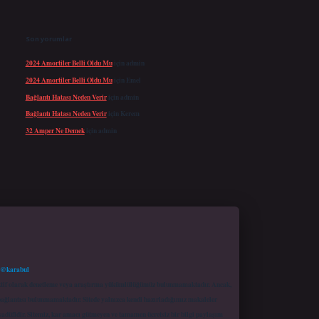
Son yorumlar
2024 Amortiler Belli Oldu Mu
için
admin
2024 Amortiler Belli Oldu Mu
için
Emel
Bağlantı Hatası Neden Verir
için
admin
Bağlantı Hatası Neden Verir
için
Kerem
32 Amper Ne Demek
için
admin
 @karabul
proaktif olarak denetleme veya araştırma yükümlülüğümüz bulunmamaktadır. Ancak,
r bağlantısı bulunmamaktadır. Sitede yalnızca kendi hazırladığımız makaleler
sadüfidir. Sitemiz, kar amacı gütmeyen ve tamamen ücretsiz bir bilgi paylaşım