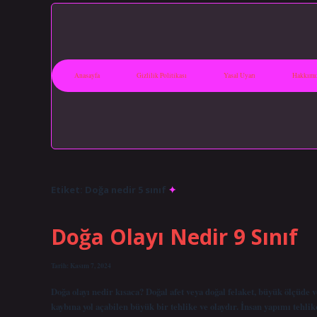
Anasayfa
Gizlilik Politikası
Yasal Uyarı
Hakkımı
Etiket:
Doğa nedir 5 sınıf
Doğa Olayı Nedir 9 Sınıf
Tarih: Kasım 7, 2024
Doğa olayı nedir kısaca? Doğal afet veya doğal felaket, büyük ölçüd
kaybına yol açabilen büyük bir tehlike ve olaydır. İnsan yapımı tehlik