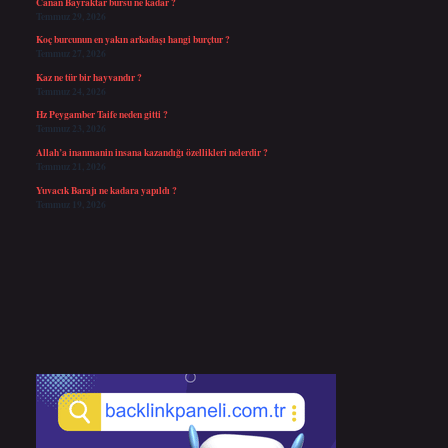
Canan Bayraktar bursu ne kadar ?
Temmuz 29, 2026
Koç burcunun en yakın arkadaşı hangi burçtur ?
Temmuz 27, 2026
Kaz ne tür bir hayvandır ?
Temmuz 24, 2026
Hz Peygamber Taife neden gitti ?
Temmuz 23, 2026
Allah’a inanmanin insana kazandığı özellikleri nelerdir ?
Temmuz 21, 2026
Yuvacık Barajı ne kadara yapıldı ?
Temmuz 19, 2026