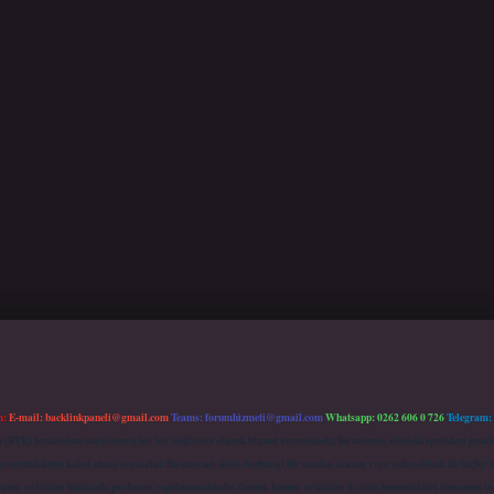
m:
E-mail:
backlinkpaneli@gmail.com
Teams:
forumhizmeti@gmail.com
Whatsapp: 0262 606 0 726
Telegram:
mu (BTK) tarafından onaylanmış bir Yer Sağlayıcı olarak hizmet vermektedir. Bu nedenle, sitedeki içerikleri 
 sorumluluğu kabul etmiş sayılırlar. Bu internet sitesi, herhangi bir marka, kurum veya şahıs şirketi ile hiçbi
kurum ve kişiler hakkında paylaşım yapılmamaktadır. Gerçek kurum ve kişiler ile isim benzerlikleri tamamen te