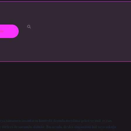
zda
e veya tamamen insanların kontrolü dışında meydana gelen ve mal ve can
e türleri de sorumlu olabilir. Bu sırada, devlet olağanüstü hal veya sokağa