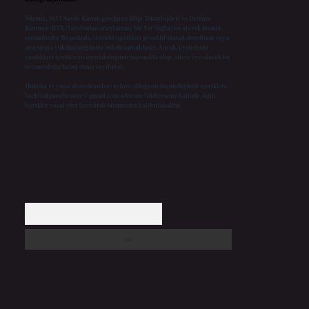
Sitemiz, 5651 Sayılı Kanun gereğince Bilgi Teknolojileri ve İletişim
Kurumu (BTK) tarafından onaylanmış bir Yer Sağlayıcı olarak hizmet
vermektedir. Bu nedenle, sitedeki içerikleri proaktif olarak denetleme veya
araştırma yükümlülüğümüz bulunmamaktadır. Ancak, üyelerimiz
yazdıkları içeriklerin sorumluluğunu taşımakta olup, siteye üye olarak bu
sorumluluğu kabul etmiş sayılırlar.
Hukuka ve yasal düzenlemelere aykırı olduğunu düşündüğünüz içerikleri,
backlinkpanelicomtr@gmail.com
adresine bildirmeniz halinde, ilgili
içerikler yasal süre içerisinde sitemizden kaldırılacaktır.
Arama