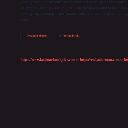
çıkma yasağı ilan edebilir. Doğa olayları nelerdir listesi? Depremler, 
vb. Deprem bir doğa olayı mı? Deprem, insanların sabit kabul ettikler
hasar görüp yıkılabileceğini, bunun sonucunda can kayıplarının meyda
örnek?…
Doğa
Devamını okuyun
Yorum Bırak
Olayı
Nedir
9
Sınıf
https://www.kadimteknolojiler.com.tr
https://radyoderman.com.tr
ht