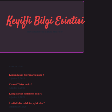
Keyifli Bilgi Esintisi
Hayatına neşe katan kısa hikayeler!
Sidebar
https://grandopera.bet/
ilbetgir.net
betexper giriş
betexper yeni giriş
Son Yazılar
Kurşun kalem doğru parça mıdır ?
Ağustos 7, 2026
Cesaret Türkçe midir ?
Ağustos 6, 2026
Kulaç atarken nasıl nefes alınır ?
Ağustos 6, 2026
6 haftalık bir bebek kaç aylık olur ?
Temmuz 30, 2026