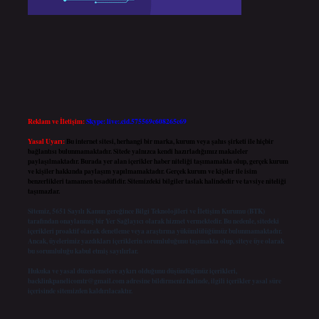
Reklam ve İletişim:
Skype: live:.cid.575569c608265c69
Yasal Uyarı:
Bu internet sitesi, herhangi bir marka, kurum veya şahıs şirketi ile hiçbir
bağlantısı bulunmamaktadır. Sitede yalnızca kendi hazırladığımız makaleler
paylaşılmaktadır. Burada yer alan içerikler haber niteliği taşımamakta olup, gerçek kurum
ve kişiler hakkında paylaşım yapılmamaktadır. Gerçek kurum ve kişiler ile isim
benzerlikleri tamamen tesadüfidir. Sitemizdeki bilgiler taslak halindedir ve tavsiye niteliği
taşımazlar.
Sitemiz, 5651 Sayılı Kanun gereğince Bilgi Teknolojileri ve İletişim Kurumu (BTK)
tarafından onaylanmış bir Yer Sağlayıcı olarak hizmet vermektedir. Bu nedenle, sitedeki
içerikleri proaktif olarak denetleme veya araştırma yükümlülüğümüz bulunmamaktadır.
Ancak, üyelerimiz yazdıkları içeriklerin sorumluluğunu taşımakta olup, siteye üye olarak
bu sorumluluğu kabul etmiş sayılırlar.
Hukuka ve yasal düzenlemelere aykırı olduğunu düşündüğünüz içerikleri,
backlinkpanelicomtr@gmail.com
adresine bildirmeniz halinde, ilgili içerikler yasal süre
içerisinde sitemizden kaldırılacaktır.