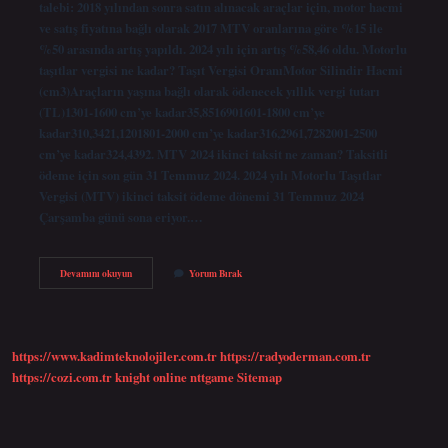
talebi: 2018 yılından sonra satın alınacak araçlar için, motor hacmi
ve satış fiyatına bağlı olarak 2017 MTV oranlarına göre %15 ile
%50 arasında artış yapıldı. 2024 yılı için artış %58,46 oldu. Motorlu
taşıtlar vergisi ne kadar? Taşıt Vergisi OranıMotor Silindir Hacmi
(cm3)Araçların yaşına bağlı olarak ödenecek yıllık vergi tutarı
(TL)1301-1600 cm’ye kadar35,8516901601-1800 cm’ye
kadar310,3421,1201801-2000 cm’ye kadar316,2961,7282001-2500
cm’ye kadar324,4392. MTV 2024 ikinci taksit ne zaman? Taksitli
ödeme için son gün 31 Temmuz 2024. 2024 yılı Motorlu Taşıtlar
Vergisi (MTV) ikinci taksit ödeme dönemi 31 Temmuz 2024
Çarşamba günü sona eriyor.…
Motorlu
Devamını okuyun
Yorum Bırak
Taşıtlar
Vergisi
2024
Ne
Kadar
https://www.kadimteknolojiler.com.tr
https://radyoderman.com.tr
https://cozi.com.tr
knight online
nttgame
Sitemap