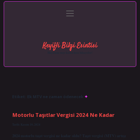
menüyü
Anasayfa
Gizlilik Politikası
Yasal Uyarı
aç
Hakkımızda
Keyifli Bilgi Esintisi
Hayatına neşe katan kısa hikayeler!
Etiket:
Ek MTV ne zaman ödenecek
Motorlu Taşıtlar Vergisi 2024 Ne Kadar
Tarih: Kasım 10, 2024
2024 motorlu taşıt vergisi ne kadar oldu? Taşıt vergisi (MTV) artışı