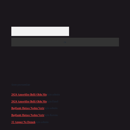
Arama
Son yorumlar
2024 Amortiler Belli Oldu Mu
için
admin
2024 Amortiler Belli Oldu Mu
için
Emel
Bağlantı Hatası Neden Verir
için
admin
Bağlantı Hatası Neden Verir
için
Kerem
32 Amper Ne Demek
için
admin