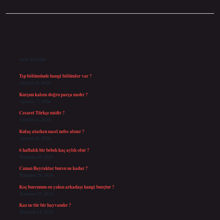
Sidebar
Son Yazılar
Tıp bölümünde hangi bölümler var ?
Ağustos 9, 2026
Kurşun kalem doğru parça mıdır ?
Ağustos 7, 2026
Cesaret Türkçe midir ?
Ağustos 6, 2026
Kulaç atarken nasıl nefes alınır ?
Ağustos 6, 2026
6 haftalık bir bebek kaç aylık olur ?
Temmuz 30, 2026
Canan Bayraktar bursu ne kadar ?
Temmuz 29, 2026
Koç burcunun en yakın arkadaşı hangi burçtur ?
Temmuz 27, 2026
Kaz ne tür bir hayvandır ?
Temmuz 24, 2026