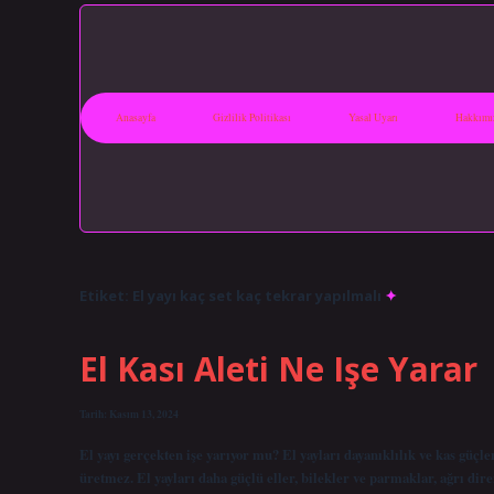
Anasayfa
Gizlilik Politikası
Yasal Uyarı
Hakkımı
Etiket:
El yayı kaç set kaç tekrar yapılmalı
El Kası Aleti Ne Işe Yarar
Tarih: Kasım 13, 2024
El yayı gerçekten işe yarıyor mu? El yayları dayanıklılık ve kas güçl
üretmez. El yayları daha güçlü eller, bilekler ve parmaklar, ağrı diren