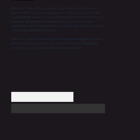
Sitemiz, 5651 Sayılı Kanun gereğince Bilgi Teknolojileri ve İletişim
Kurumu (BTK) tarafından onaylanmış bir Yer Sağlayıcı olarak hizmet
vermektedir. Bu nedenle, sitedeki içerikleri proaktif olarak denetleme veya
araştırma yükümlülüğümüz bulunmamaktadır. Ancak, üyelerimiz
yazdıkları içeriklerin sorumluluğunu taşımakta olup, siteye üye olarak bu
sorumluluğu kabul etmiş sayılırlar.
Hukuka ve yasal düzenlemelere aykırı olduğunu düşündüğünüz içerikleri,
backlinkpanelicomtr@gmail.com
adresine bildirmeniz halinde, ilgili
içerikler yasal süre içerisinde sitemizden kaldırılacaktır.
Arama