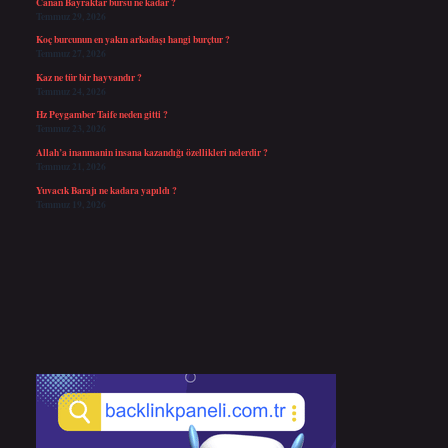
Canan Bayraktar bursu ne kadar ?
Temmuz 29, 2026
Koç burcunun en yakın arkadaşı hangi burçtur ?
Temmuz 27, 2026
Kaz ne tür bir hayvandır ?
Temmuz 24, 2026
Hz Peygamber Taife neden gitti ?
Temmuz 23, 2026
Allah’a inanmanin insana kazandığı özellikleri nelerdir ?
Temmuz 21, 2026
Yuvacık Barajı ne kadara yapıldı ?
Temmuz 19, 2026