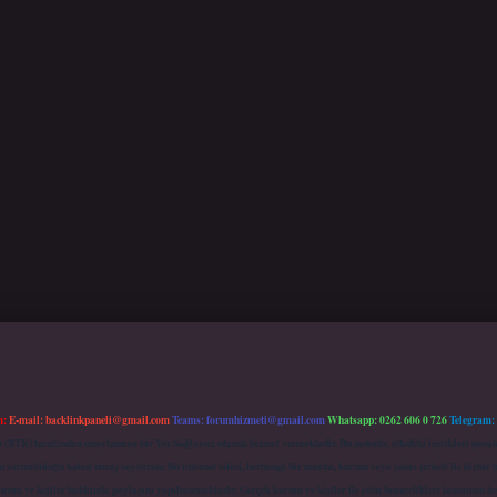
m:
E-mail:
backlinkpaneli@gmail.com
Teams:
forumhizmeti@gmail.com
Whatsapp: 0262 606 0 726
Telegram:
mu (BTK) tarafından onaylanmış bir Yer Sağlayıcı olarak hizmet vermektedir. Bu nedenle, sitedeki içerikleri 
 sorumluluğu kabul etmiş sayılırlar. Bu internet sitesi, herhangi bir marka, kurum veya şahıs şirketi ile hiçbi
kurum ve kişiler hakkında paylaşım yapılmamaktadır. Gerçek kurum ve kişiler ile isim benzerlikleri tamamen te