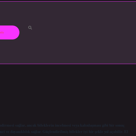
zda
endirmesi sağlar, ancak bileklerin incelmesi veya kalınlaşması gibi bir sonuç
ci ve dayanıklılık sağlar. Güçlendirilmiş bilekler iyi bir şekle yol açabilir. El