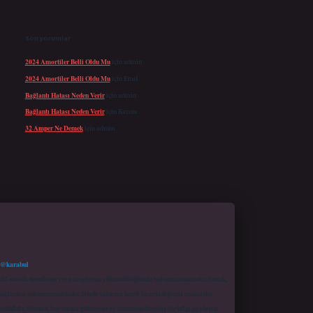
Son yorumlar
2024 Amortiler Belli Oldu Mu
için
admin
2024 Amortiler Belli Oldu Mu
için
Emel
Bağlantı Hatası Neden Verir
için
admin
Bağlantı Hatası Neden Verir
için
Kerem
32 Amper Ne Demek
için
admin
 @karabul
proaktif olarak denetleme veya araştırma yükümlülüğümüz bulunmamaktadır. Ancak,
r bağlantısı bulunmamaktadır. Sitede yalnızca kendi hazırladığımız makaleler
sadüfidir. Sitemiz, kar amacı gütmeyen ve tamamen ücretsiz bir bilgi paylaşım