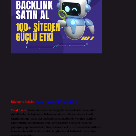
Reklam ve İletişim:
Skype: live:.cid.575569c608265c69
Yasal Uyarı:
Bu internet sitesi, herhangi bir marka, kurum veya şahıs
şirketi ile hiçbir bağlantısı bulunmamaktadır. Sitede yalnızca kendi
hazırladığımız makaleler paylaşılmaktadır. Burada yer alan içerikler
haber niteliği taşımamakta olup, gerçek kurum ve kişiler hakkında
paylaşım yapılmamaktadır. Gerçek kurum ve kişiler ile isim benzerlikleri
tamamen tesadüfidir. Sitemizdeki bilgiler taslak halindedir ve tavsiye
niteliği taşımazlar.