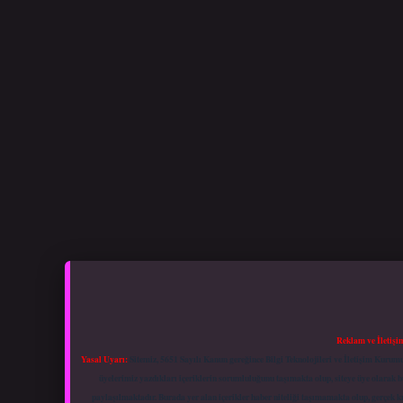
Reklam ve İletişi
Yasal Uyarı:
Sitemiz, 5651 Sayılı Kanun gereğince Bilgi Teknolojileri ve İletişim Kuru
üyelerimiz yazdıkları içeriklerin sorumluluğunu taşımakta olup, siteye üye olarak bu
paylaşılmaktadır. Burada yer alan içerikler haber niteliği taşımamakta olup, gerçek 