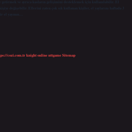
e getirmek ve ayrıca kasların gelişimini desteklemek için kullanılabilir. El
işiye değişebilir. Ellerini zaten çok sık kullanan kişiler, el yaylarını haftada 3
bir el yayının…
tps://cozi.com.tr
knight online
nttgame
Sitemap