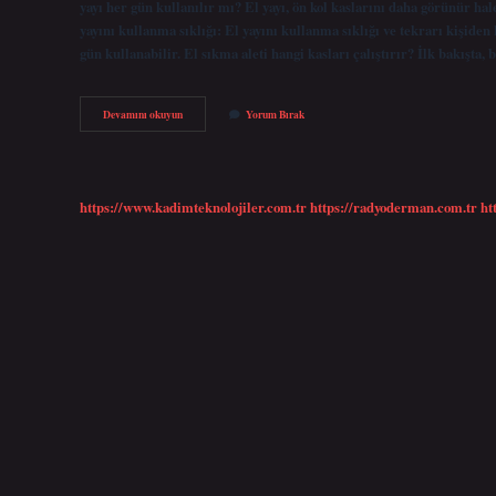
yayı her gün kullanılır mı? El yayı, ön kol kaslarını daha görünür hal
yayını kullanma sıklığı: El yayını kullanma sıklığı ve tekrarı kişiden k
gün kullanabilir. El sıkma aleti hangi kasları çalıştırır? İlk bakışta, 
El
Devamını okuyun
Yorum Bırak
Kası
Aleti
Ne
Işe
Yarar
https://www.kadimteknolojiler.com.tr
https://radyoderman.com.tr
ht