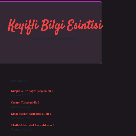
Keyifli Bilgi Esintisi
Hayatına neşe katan kısa hikayeler!
Sidebar
https://grandopera.bet/
ilbetgir.net
betexper giriş
betexper yeni giriş
Son Yazılar
Kurşun kalem doğru parça mıdır ?
Ağustos 7, 2026
Cesaret Türkçe midir ?
Ağustos 6, 2026
Kulaç atarken nasıl nefes alınır ?
Ağustos 6, 2026
6 haftalık bir bebek kaç aylık olur ?
Temmuz 30, 2026