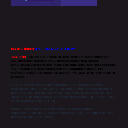
Reklam ve İletişim:
Skype: live:.cid.575569c608265c69
Yasal Uyarı:
Bu internet sitesi, herhangi bir marka, kurum veya şahıs şirketi ile hiçbir
bağlantısı bulunmamaktadır. Sitede yalnızca kendi hazırladığımız makaleler
paylaşılmaktadır. Burada yer alan içerikler haber niteliği taşımamakta olup, gerçek kurum
ve kişiler hakkında paylaşım yapılmamaktadır. Gerçek kurum ve kişiler ile isim
benzerlikleri tamamen tesadüfidir. Sitemizdeki bilgiler taslak halindedir ve tavsiye niteliği
taşımazlar.
Sitemiz, 5651 Sayılı Kanun gereğince Bilgi Teknolojileri ve İletişim Kurumu (BTK)
tarafından onaylanmış bir Yer Sağlayıcı olarak hizmet vermektedir. Bu nedenle, sitedeki
içerikleri proaktif olarak denetleme veya araştırma yükümlülüğümüz bulunmamaktadır.
Ancak, üyelerimiz yazdıkları içeriklerin sorumluluğunu taşımakta olup, siteye üye olarak
bu sorumluluğu kabul etmiş sayılırlar.
Hukuka ve yasal düzenlemelere aykırı olduğunu düşündüğünüz içerikleri,
backlinkpanelicomtr@gmail.com
adresine bildirmeniz halinde, ilgili içerikler yasal süre
içerisinde sitemizden kaldırılacaktır.