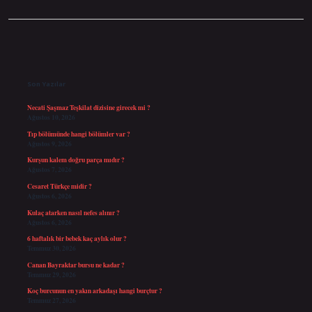
Sidebar
Son Yazılar
Necati Şaşmaz Teşkilat dizisine girecek mi ?
Ağustos 10, 2026
Tıp bölümünde hangi bölümler var ?
Ağustos 9, 2026
Kurşun kalem doğru parça mıdır ?
Ağustos 7, 2026
Cesaret Türkçe midir ?
Ağustos 6, 2026
Kulaç atarken nasıl nefes alınır ?
Ağustos 6, 2026
6 haftalık bir bebek kaç aylık olur ?
Temmuz 30, 2026
Canan Bayraktar bursu ne kadar ?
Temmuz 29, 2026
Koç burcunun en yakın arkadaşı hangi burçtur ?
Temmuz 27, 2026