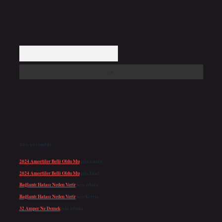
Arama
Son yorumlar
2024 Amortiler Belli Oldu Mu
için
admin
2024 Amortiler Belli Oldu Mu
için
Emel
Bağlantı Hatası Neden Verir
için
admin
Bağlantı Hatası Neden Verir
için
Kerem
32 Amper Ne Demek
için
admin