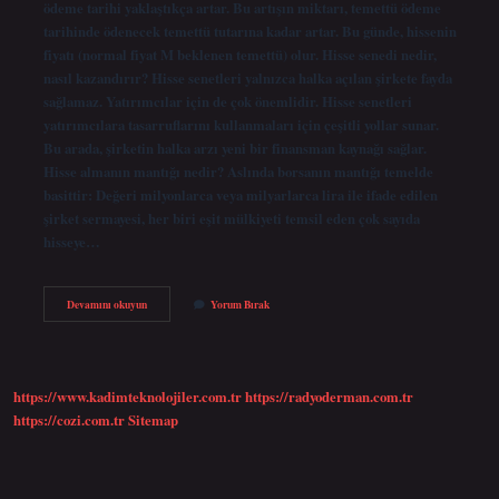
ödeme tarihi yaklaştıkça artar. Bu artışın miktarı, temettü ödeme
tarihinde ödenecek temettü tutarına kadar artar. Bu günde, hissenin
fiyatı (normal fiyat M beklenen temettü) olur. Hisse senedi nedir,
nasıl kazandırır? Hisse senetleri yalnızca halka açılan şirkete fayda
sağlamaz. Yatırımcılar için de çok önemlidir. Hisse senetleri
yatırımcılara tasarruflarını kullanmaları için çeşitli yollar sunar.
Bu arada, şirketin halka arzı yeni bir finansman kaynağı sağlar.
Hisse almanın mantığı nedir? Aslında borsanın mantığı temelde
basittir: Değeri milyonlarca veya milyarlarca lira ile ifade edilen
şirket sermayesi, her biri eşit mülkiyeti temsil eden çok sayıda
hisseye…
Hisse
Devamını okuyun
Yorum Bırak
Senedinin
Mantığı
Nedir
https://www.kadimteknolojiler.com.tr
https://radyoderman.com.tr
https://cozi.com.tr
Sitemap