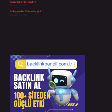
Kaz ne tür bir hayvandır ?
Temmuz 24, 2026
Hz Peygamber Taife neden gitti ?
Temmuz 23, 2026