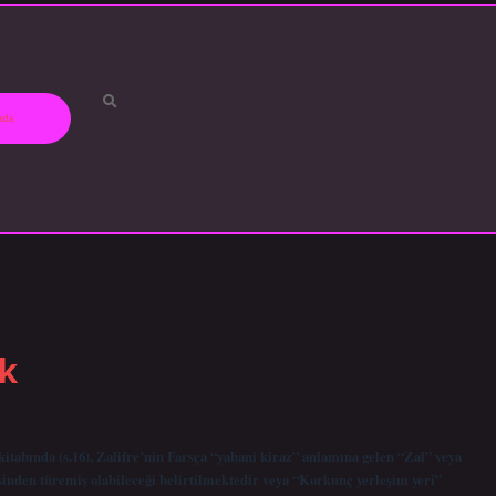
zda
k
bında (s.16), Zalifre’nin Farsça “yabani kiraz” anlamına gelen “Zal” veya
sinden türemiş olabileceği belirtilmektedir veya “Korkunç yerleşim yeri”