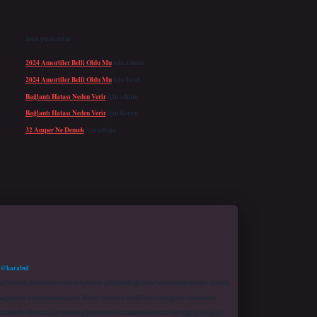
Son yorumlar
2024 Amortiler Belli Oldu Mu
için
admin
2024 Amortiler Belli Oldu Mu
için
Emel
Bağlantı Hatası Neden Verir
için
admin
Bağlantı Hatası Neden Verir
için
Kerem
32 Amper Ne Demek
için
admin
 @karabul
proaktif olarak denetleme veya araştırma yükümlülüğümüz bulunmamaktadır. Ancak,
r bağlantısı bulunmamaktadır. Sitede yalnızca kendi hazırladığımız makaleler
sadüfidir. Sitemiz, kar amacı gütmeyen ve tamamen ücretsiz bir bilgi paylaşım