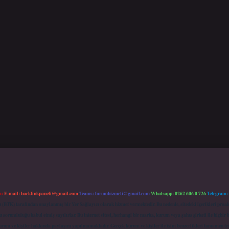
m:
E-mail:
backlinkpaneli@gmail.com
Teams:
forumhizmeti@gmail.com
Whatsapp: 0262 606 0 726
Telegram:
mu (BTK) tarafından onaylanmış bir Yer Sağlayıcı olarak hizmet vermektedir. Bu nedenle, sitedeki içerikleri 
 sorumluluğu kabul etmiş sayılırlar. Bu internet sitesi, herhangi bir marka, kurum veya şahıs şirketi ile hiçbi
kurum ve kişiler hakkında paylaşım yapılmamaktadır. Gerçek kurum ve kişiler ile isim benzerlikleri tamamen te