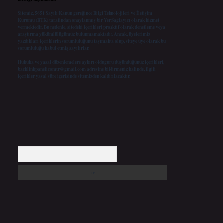
Sitemiz, 5651 Sayılı Kanun gereğince Bilgi Teknolojileri ve İletişim
Kurumu (BTK) tarafından onaylanmış bir Yer Sağlayıcı olarak hizmet
vermektedir. Bu nedenle, sitedeki içerikleri proaktif olarak denetleme veya
araştırma yükümlülüğümüz bulunmamaktadır. Ancak, üyelerimiz
yazdıkları içeriklerin sorumluluğunu taşımakta olup, siteye üye olarak bu
sorumluluğu kabul etmiş sayılırlar.
Hukuka ve yasal düzenlemelere aykırı olduğunu düşündüğünüz içerikleri,
backlinkpanelicomtr@gmail.com
adresine bildirmeniz halinde, ilgili
içerikler yasal süre içerisinde sitemizden kaldırılacaktır.
Arama