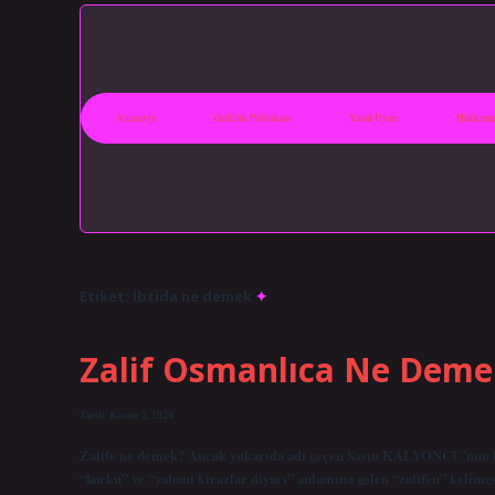
Anasayfa
Gizlilik Politikası
Yasal Uyarı
Hakkımı
Etiket:
İbtida ne demek
Zalif Osmanlıca Ne Deme
Tarih: Kasım 2, 2024
Zalife ne demek? Ancak yukarıda adı geçen Sayın KALYONCU’nun kita
“korku” ve “yabani kirazlar diyarı” anlamına gelen “zalifen” kelime