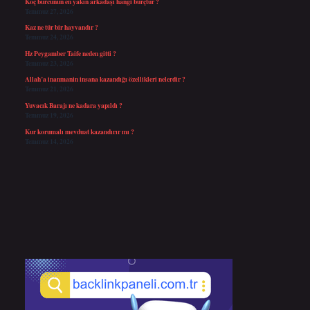
Koç burcunun en yakın arkadaşı hangi burçtur ?
Temmuz 27, 2026
Kaz ne tür bir hayvandır ?
Temmuz 24, 2026
Hz Peygamber Taife neden gitti ?
Temmuz 23, 2026
Allah’a inanmanin insana kazandığı özellikleri nelerdir ?
Temmuz 21, 2026
Yuvacık Barajı ne kadara yapıldı ?
Temmuz 19, 2026
Kur korumalı mevduat kazandırır mı ?
Temmuz 14, 2026