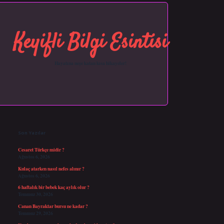
Keyifli Bilgi Esintisi
Hayatına neşe katan kısa hikayeler!
Sidebar
https://grandopera.bet/
ilbetgir.net
betexper giriş
betexper yeni giriş
Son Yazılar
Cesaret Türkçe midir ?
Ağustos 6, 2026
Kulaç atarken nasıl nefes alınır ?
Ağustos 6, 2026
6 haftalık bir bebek kaç aylık olur ?
Temmuz 30, 2026
Canan Bayraktar bursu ne kadar ?
Temmuz 29, 2026