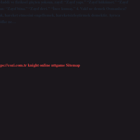
addi ve fiziksel güçten yoksun, zayıf: “Zayıf yapı.” “Zayıf hükümet.” “Zayıf
an: “Zayıf bina.” “Zayıf deri.” “İnce kumaş.” 4. Vakf ne demek Osmanlıca?
k, hareket etmesini engellemek, hareketsizleştirmek demektir. Ayrıca
 öfke ne…
tps://cozi.com.tr
knight online
nttgame
Sitemap