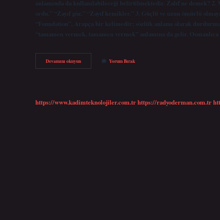
anlamında da kullanılabileceği belirtilmektedir. Zalıf ne demek? 2. M
ordu.” “Zayıf göz.” “Zayıf kemikler.” 3. Güçlü ve uzun ömürlü olmay
“Foundation”, Arapça bir kelimedir; sözlük anlamı olarak durdurma
“tamamen vermek, tamamen vermek” anlamına da gelir. Osmanlıca
Zalif
Devamını okuyun
Yorum Bırak
Osmanlıca
Ne
Demek
https://www.kadimteknolojiler.com.tr
https://radyoderman.com.tr
ht