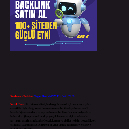
Reklam ve İletişim:
Skype: live:.cid.575569c608265c69
Yasal Uyarı:
Bu internet sitesi, herhangi bir marka, kurum veya şahıs
şirketi ile hiçbir bağlantısı bulunmamaktadır. Sitede yalnızca kendi
hazırladığımız makaleler paylaşılmaktadır. Burada yer alan içerikler
haber niteliği taşımamakta olup, gerçek kurum ve kişiler hakkında
paylaşım yapılmamaktadır. Gerçek kurum ve kişiler ile isim benzerlikleri
tamamen tesadüfidir. Sitemizdeki bilgiler taslak halindedir ve tavsiye
niteliği taşımazlar.