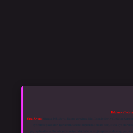
Reklam ve İletişi
Yasal Uyarı:
Sitemiz, 5651 Sayılı Kanun gereğince Bilgi Teknolojileri ve İletişim Kuru
üyelerimiz yazdıkları içeriklerin sorumluluğunu taşımakta olup, siteye üye olarak bu
paylaşılmaktadır. Burada yer alan içerikler haber niteliği taşımamakta olup, gerçek 