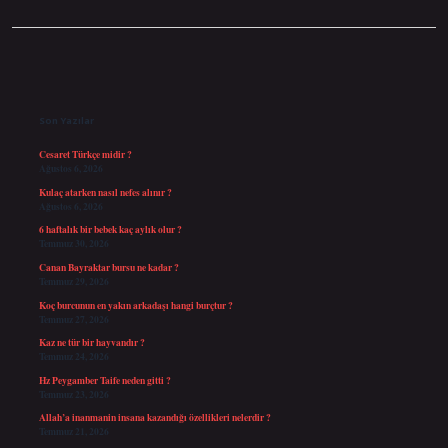
Sidebar
Son Yazılar
Cesaret Türkçe midir ?
Ağustos 6, 2026
Kulaç atarken nasıl nefes alınır ?
Ağustos 6, 2026
6 haftalık bir bebek kaç aylık olur ?
Temmuz 30, 2026
Canan Bayraktar bursu ne kadar ?
Temmuz 29, 2026
Koç burcunun en yakın arkadaşı hangi burçtur ?
Temmuz 27, 2026
Kaz ne tür bir hayvandır ?
Temmuz 24, 2026
Hz Peygamber Taife neden gitti ?
Temmuz 23, 2026
Allah’a inanmanin insana kazandığı özellikleri nelerdir ?
Temmuz 21, 2026