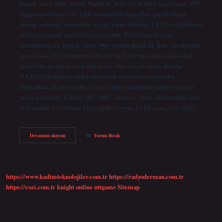
konsol, aslen 1966 yılında Ralph H. Baer tarafından tasarlanan 1972
Magnavox Odyssey’di. Elde taşınabilen konsollar, görsel ekran
olarak mekanik kontroller ve ışık yayan diyotlar (LED’ler) kullanan
elektromekanik oyunlarla ortaya çıktı. Televizyonda oyun
oynanabilen ilk konsol, aslen 1966 yılında Ralph H. Baer tarafından
tasarlanan 1972 Magnavox Odyssey’di. Elde taşınabilen konsollar,
görsel ekran olarak mekanik kontroller ve ışık yayan diyotlar
(LED’ler) kullanan elektromekanik oyunlarla ortaya çıktı.
Dünyadaki ilk oyun nedir? Senet, dünya tarihinde bilinen en eski
masa oyunudur. Kökeni MÖ 5000’e dayanır. Oyun tahtasındaki bazı
özel alanlarda bulunan hiyeroglifler, oyunu farklı inançlarla ilgili…
Ilk
Devamını okuyun
Yorum Bırak
Oyun
Konsolu
Nedir
https://www.kadimteknolojiler.com.tr
https://radyoderman.com.tr
https://cozi.com.tr
knight online
nttgame
Sitemap