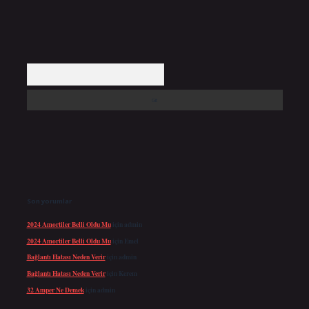
Arama
Son yorumlar
2024 Amortiler Belli Oldu Mu
için
admin
2024 Amortiler Belli Oldu Mu
için
Emel
Bağlantı Hatası Neden Verir
için
admin
Bağlantı Hatası Neden Verir
için
Kerem
32 Amper Ne Demek
için
admin