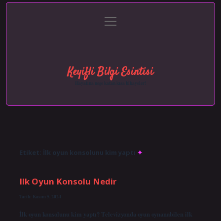
menüyü
Anasayfa
Gizlilik Politikası
Yasal Uyarı
aç
Hakkımızda
Keyifli Bilgi Esintisi
Hayatına neşe katan kısa hikayeler!
Etiket:
İlk oyun konsolunu kim yaptı
Ilk Oyun Konsolu Nedir
Tarih: Kasım 5, 2024
İlk oyun konsolunu kim yaptı? Televizyonda oyun oynanabilen ilk