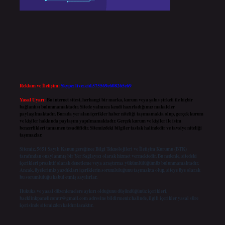
Reklam ve İletişim:
Skype: live:.cid.575569c608265c69
Yasal Uyarı:
Bu internet sitesi, herhangi bir marka, kurum veya şahıs şirketi ile hiçbir
bağlantısı bulunmamaktadır. Sitede yalnızca kendi hazırladığımız makaleler
paylaşılmaktadır. Burada yer alan içerikler haber niteliği taşımamakta olup, gerçek kurum
ve kişiler hakkında paylaşım yapılmamaktadır. Gerçek kurum ve kişiler ile isim
benzerlikleri tamamen tesadüfidir. Sitemizdeki bilgiler taslak halindedir ve tavsiye niteliği
taşımazlar.
Sitemiz, 5651 Sayılı Kanun gereğince Bilgi Teknolojileri ve İletişim Kurumu (BTK)
tarafından onaylanmış bir Yer Sağlayıcı olarak hizmet vermektedir. Bu nedenle, sitedeki
içerikleri proaktif olarak denetleme veya araştırma yükümlülüğümüz bulunmamaktadır.
Ancak, üyelerimiz yazdıkları içeriklerin sorumluluğunu taşımakta olup, siteye üye olarak
bu sorumluluğu kabul etmiş sayılırlar.
Hukuka ve yasal düzenlemelere aykırı olduğunu düşündüğünüz içerikleri,
backlinkpanelicomtr@gmail.com
adresine bildirmeniz halinde, ilgili içerikler yasal süre
içerisinde sitemizden kaldırılacaktır.