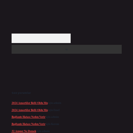
Arama
Son yorumlar
2024 Amortiler Belli Oldu Mu
için
admin
2024 Amortiler Belli Oldu Mu
için
Emel
Bağlantı Hatası Neden Verir
için
admin
Bağlantı Hatası Neden Verir
için
Kerem
32 Amper Ne Demek
için
admin