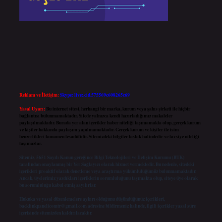
Reklam ve İletişim:
Skype: live:.cid.575569c608265c69
Yasal Uyarı:
Bu internet sitesi, herhangi bir marka, kurum veya şahıs şirketi ile hiçbir
bağlantısı bulunmamaktadır. Sitede yalnızca kendi hazırladığımız makaleler
paylaşılmaktadır. Burada yer alan içerikler haber niteliği taşımamakta olup, gerçek kurum
ve kişiler hakkında paylaşım yapılmamaktadır. Gerçek kurum ve kişiler ile isim
benzerlikleri tamamen tesadüfidir. Sitemizdeki bilgiler taslak halindedir ve tavsiye niteliği
taşımazlar.
Sitemiz, 5651 Sayılı Kanun gereğince Bilgi Teknolojileri ve İletişim Kurumu (BTK)
tarafından onaylanmış bir Yer Sağlayıcı olarak hizmet vermektedir. Bu nedenle, sitedeki
içerikleri proaktif olarak denetleme veya araştırma yükümlülüğümüz bulunmamaktadır.
Ancak, üyelerimiz yazdıkları içeriklerin sorumluluğunu taşımakta olup, siteye üye olarak
bu sorumluluğu kabul etmiş sayılırlar.
Hukuka ve yasal düzenlemelere aykırı olduğunu düşündüğünüz içerikleri,
backlinkpanelicomtr@gmail.com
adresine bildirmeniz halinde, ilgili içerikler yasal süre
içerisinde sitemizden kaldırılacaktır.