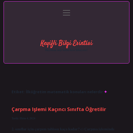
menüyü
Anasayfa
Gizlilik Politikası
Yasal Uyarı
aç
Hakkımızda
Keyifli Bilgi Esintisi
Hayatına neşe katan kısa hikayeler!
Etiket:
İlköğretim matematik konuları nelerdir
Çarpma Işlemi Kaçıncı Sınıfta Öğretilir
Tarih: Ekim 4, 2024
2. sınıflar için çarpım tablosu kaça kadar? c) Çarpma işleminde