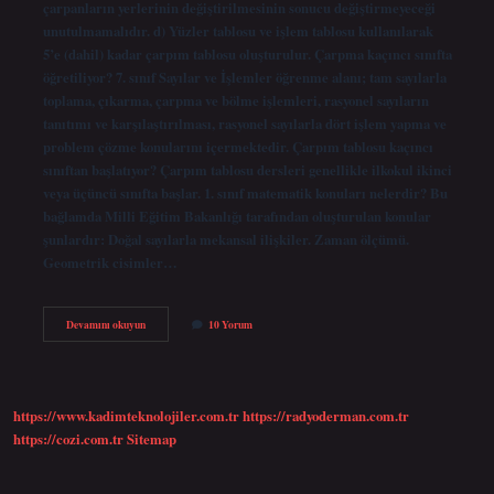
çarpanların yerlerinin değiştirilmesinin sonucu değiştirmeyeceği
unutulmamalıdır. d) Yüzler tablosu ve işlem tablosu kullanılarak
5’e (dahil) kadar çarpım tablosu oluşturulur. Çarpma kaçıncı sınıfta
öğretiliyor? 7. sınıf Sayılar ve İşlemler öğrenme alanı; tam sayılarla
toplama, çıkarma, çarpma ve bölme işlemleri, rasyonel sayıların
tanıtımı ve karşılaştırılması, rasyonel sayılarla dört işlem yapma ve
problem çözme konularını içermektedir. Çarpım tablosu kaçıncı
sınıftan başlatıyor? Çarpım tablosu dersleri genellikle ilkokul ikinci
veya üçüncü sınıfta başlar. 1. sınıf matematik konuları nelerdir? Bu
bağlamda Milli Eğitim Bakanlığı tarafından oluşturulan konular
şunlardır: Doğal sayılarla mekansal ilişkiler. Zaman ölçümü.
Geometrik cisimler…
Çarpma
Devamını okuyun
10 Yorum
Işlemi
Kaçıncı
Sınıfta
Öğretilir
https://www.kadimteknolojiler.com.tr
https://radyoderman.com.tr
https://cozi.com.tr
Sitemap