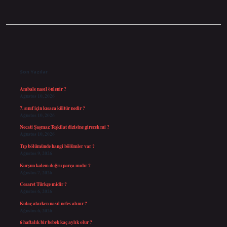
Sidebar
Son Yazılar
Ambale nasıl önlenir ?
Ağustos 10, 2026
7. sınıf için kısaca kültür nedir ?
Ağustos 10, 2026
Necati Şaşmaz Teşkilat dizisine girecek mi ?
Ağustos 10, 2026
Tıp bölümünde hangi bölümler var ?
Ağustos 9, 2026
Kurşun kalem doğru parça mıdır ?
Ağustos 7, 2026
Cesaret Türkçe midir ?
Ağustos 6, 2026
Kulaç atarken nasıl nefes alınır ?
Ağustos 6, 2026
6 haftalık bir bebek kaç aylık olur ?