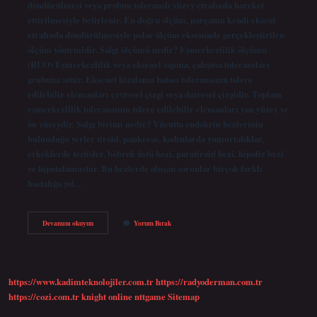
döndürülmesi veya probun toleranslı yüzey etrafında hareket
ettirilmesiyle belirlenir. En doğru ölçüm, parçanın kendi ekseni
etrafında döndürülmesiyle polar ölçüm ekseninde gerçekleştirilen
ölçüm yöntemidir. Salgı ölçümü nedir? Eşmerkezlilik ölçümü
(RUO) Eşmerkezlilik veya eksenel sapma, çalışma toleransları
grubuna aittir. Eksenel hizalama hatası toleransının tolere
edilebilir elemanları çevresel çizgi veya dairesel çizgidir. Toplam
eşmerkezlilik toleransının tolere edilebilir elemanları yan yüzey ve
ön yüzeydir. Salgı birimi nedir? Vücutta endokrin bezlerinin
bulunduğu yerler tiroid, pankreas, kadınlarda yumurtalıklar,
erkeklerde testisler, böbrek üstü bezi, paratiroid bezi, hipofiz bezi
ve hipotalamustur. Bu bezlerde oluşan sorunlar birçok farklı
hastalığa yol…
Salgı
Devamını okuyun
Yorum Bırak
Ölçümü
Nasıl
Yapılır
https://www.kadimteknolojiler.com.tr
https://radyoderman.com.tr
https://cozi.com.tr
knight online
nttgame
Sitemap