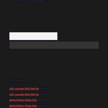
içerisinde sitemizden kaldırılacaktır.
Arama
Son yorumlar
2024 Amortiler Belli Oldu Mu
için
admin
2024 Amortiler Belli Oldu Mu
için
Emel
Bağlantı Hatası Neden Verir
için
admin
Bağlantı Hatası Neden Verir
için
Kerem