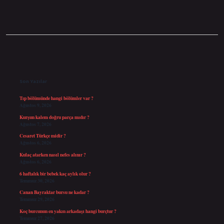
Sidebar
Son Yazılar
Tıp bölümünde hangi bölümler var ?
Ağustos 9, 2026
Kurşun kalem doğru parça mıdır ?
Ağustos 7, 2026
Cesaret Türkçe midir ?
Ağustos 6, 2026
Kulaç atarken nasıl nefes alınır ?
Ağustos 6, 2026
6 haftalık bir bebek kaç aylık olur ?
Temmuz 30, 2026
Canan Bayraktar bursu ne kadar ?
Temmuz 29, 2026
Koç burcunun en yakın arkadaşı hangi burçtur ?
Temmuz 27, 2026