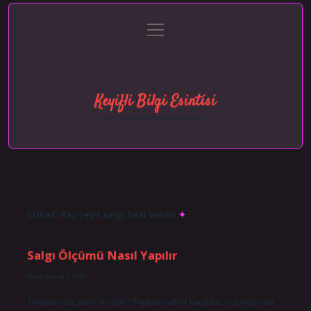
menüyü
Anasayfa
Gizlilik Politikası
Yasal Uyarı
aç
Hakkımızda
Keyifli Bilgi Esintisi
Hayatına neşe katan kısa hikayeler!
Etiket:
Kaç çeşit salgı bezi vardır
Salgı Ölçümü Nasıl Yapılır
Tarih: Kasım 5, 2024
Toplam salgı nasıl ölçülür? Toplam radyal kaçıklık, iş parçasının