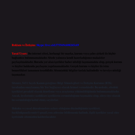
Reklam ve İletişim:
Skype: live:.cid.575569c608265c69
Yasal Uyarı:
Bu internet sitesi, herhangi bir marka, kurum veya şahıs şirketi ile hiçbir
bağlantısı bulunmamaktadır. Sitede yalnızca kendi hazırladığımız makaleler
paylaşılmaktadır. Burada yer alan içerikler haber niteliği taşımamakta olup, gerçek kurum
ve kişiler hakkında paylaşım yapılmamaktadır. Gerçek kurum ve kişiler ile isim
benzerlikleri tamamen tesadüfidir. Sitemizdeki bilgiler taslak halindedir ve tavsiye niteliği
taşımazlar.
Sitemiz, 5651 Sayılı Kanun gereğince Bilgi Teknolojileri ve İletişim Kurumu (BTK)
tarafından onaylanmış bir Yer Sağlayıcı olarak hizmet vermektedir. Bu nedenle, sitedeki
içerikleri proaktif olarak denetleme veya araştırma yükümlülüğümüz bulunmamaktadır.
Ancak, üyelerimiz yazdıkları içeriklerin sorumluluğunu taşımakta olup, siteye üye olarak
bu sorumluluğu kabul etmiş sayılırlar.
Hukuka ve yasal düzenlemelere aykırı olduğunu düşündüğünüz içerikleri,
backlinkpanelicomtr@gmail.com
adresine bildirmeniz halinde, ilgili içerikler yasal süre
içerisinde sitemizden kaldırılacaktır.