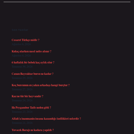
Sidebar
Son Yazılar
Cesaret Türkçe midir ?
Ağustos 6, 2026
Kulaç atarken nasıl nefes alınır ?
Ağustos 6, 2026
6 haftalık bir bebek kaç aylık olur ?
Temmuz 30, 2026
Canan Bayraktar bursu ne kadar ?
Temmuz 29, 2026
Koç burcunun en yakın arkadaşı hangi burçtur ?
Temmuz 27, 2026
Kaz ne tür bir hayvandır ?
Temmuz 24, 2026
Hz Peygamber Taife neden gitti ?
Temmuz 23, 2026
Allah’a inanmanin insana kazandığı özellikleri nelerdir ?
Temmuz 21, 2026
Yuvacık Barajı ne kadara yapıldı ?