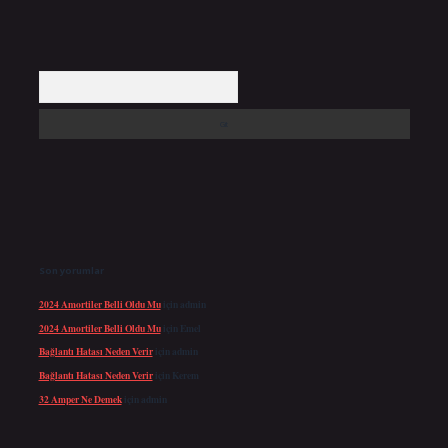
Arama
Son yorumlar
2024 Amortiler Belli Oldu Mu
için
admin
2024 Amortiler Belli Oldu Mu
için
Emel
Bağlantı Hatası Neden Verir
için
admin
Bağlantı Hatası Neden Verir
için
Kerem
32 Amper Ne Demek
için
admin