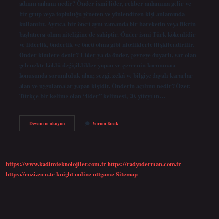
adının anlamı nedir? Önder ismi lider, rehber anlamına gelir ve
bir grup veya topluluğu yöneten ve yönlendiren kişi anlamında
kullanılır. Ayrıca, bir öncü aynı zamanda bir hareketin veya fikrin
başlatıcısı olma niteliğine de sahiptir. Önder ismi Türk kökenlidir
ve liderlik, önderlik ve öncü olma gibi niteliklerle ilişkilendirilir.
Önder kimlere denir? Lider ya da önder, çevreye duyarlı, var olan
gelenekte köklü değişiklikler yapan ve çevrenin korunması
konusunda sorumluluk alan; sezgi, zekâ ve bilgiye dayalı kararlar
alan ve uygulamalar yapan kişidir. Önderin açılımı nedir? Özet:
Türkçe bir kelime olan “lider” kelimesi, 20. yüzyılın…
Önderin
Devamını okuyun
Yorum Bırak
Anlami
Nedir
https://www.kadimteknolojiler.com.tr
https://radyoderman.com.tr
https://cozi.com.tr
knight online
nttgame
Sitemap