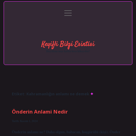
menüyü
Anasayfa
Gizlilik Politikası
Yasal Uyarı
aç
Hakkımızda
Keyifli Bilgi Esintisi
Hayatına neşe katan kısa hikayeler!
Etiket:
Kahramanlığın anlamı ne demek
Önderin Anlami Nedir
Tarih: Kasım 1, 2024
Önderin anlamı ne? Daha olgun, babacan, hoşgörülü (kişi). Önder