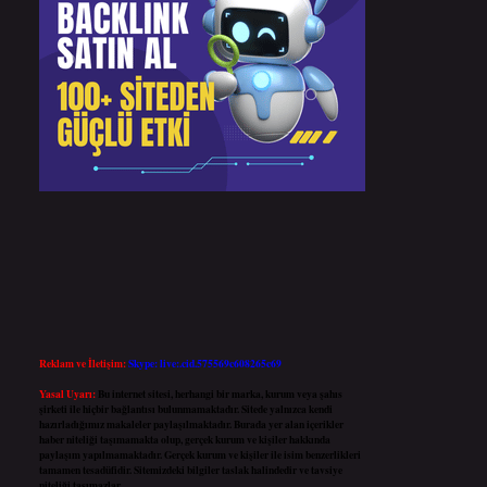
Reklam ve İletişim:
Skype: live:.cid.575569c608265c69
Yasal Uyarı:
Bu internet sitesi, herhangi bir marka, kurum veya şahıs
şirketi ile hiçbir bağlantısı bulunmamaktadır. Sitede yalnızca kendi
hazırladığımız makaleler paylaşılmaktadır. Burada yer alan içerikler
haber niteliği taşımamakta olup, gerçek kurum ve kişiler hakkında
paylaşım yapılmamaktadır. Gerçek kurum ve kişiler ile isim benzerlikleri
tamamen tesadüfidir. Sitemizdeki bilgiler taslak halindedir ve tavsiye
niteliği taşımazlar.