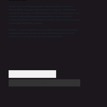
Sitemiz, 5651 Sayılı Kanun gereğince Bilgi Teknolojileri ve İletişim
Kurumu (BTK) tarafından onaylanmış bir Yer Sağlayıcı olarak hizmet
vermektedir. Bu nedenle, sitedeki içerikleri proaktif olarak denetleme veya
araştırma yükümlülüğümüz bulunmamaktadır. Ancak, üyelerimiz
yazdıkları içeriklerin sorumluluğunu taşımakta olup, siteye üye olarak bu
sorumluluğu kabul etmiş sayılırlar.
Hukuka ve yasal düzenlemelere aykırı olduğunu düşündüğünüz içerikleri,
backlinkpanelicomtr@gmail.com
adresine bildirmeniz halinde, ilgili
içerikler yasal süre içerisinde sitemizden kaldırılacaktır.
Arama