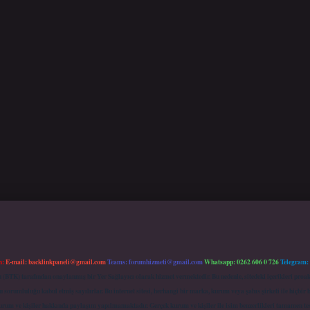
m:
E-mail:
backlinkpaneli@gmail.com
Teams:
forumhizmeti@gmail.com
Whatsapp: 0262 606 0 726
Telegram:
mu (BTK) tarafından onaylanmış bir Yer Sağlayıcı olarak hizmet vermektedir. Bu nedenle, sitedeki içerikleri 
 sorumluluğu kabul etmiş sayılırlar. Bu internet sitesi, herhangi bir marka, kurum veya şahıs şirketi ile hiçbi
kurum ve kişiler hakkında paylaşım yapılmamaktadır. Gerçek kurum ve kişiler ile isim benzerlikleri tamamen te