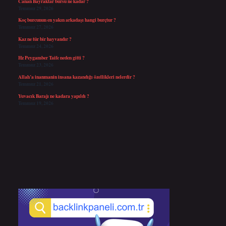
Canan Bayraktar bursu ne kadar ?
Temmuz 29, 2026
Koç burcunun en yakın arkadaşı hangi burçtur ?
Temmuz 27, 2026
Kaz ne tür bir hayvandır ?
Temmuz 24, 2026
Hz Peygamber Taife neden gitti ?
Temmuz 23, 2026
Allah’a inanmanin insana kazandığı özellikleri nelerdir ?
Temmuz 21, 2026
Yuvacık Barajı ne kadara yapıldı ?
Temmuz 19, 2026