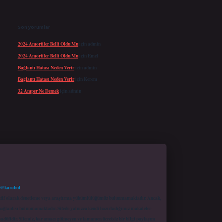
Son yorumlar
2024 Amortiler Belli Oldu Mu
için
admin
2024 Amortiler Belli Oldu Mu
için
Emel
Bağlantı Hatası Neden Verir
için
admin
Bağlantı Hatası Neden Verir
için
Kerem
32 Amper Ne Demek
için
admin
 @karabul
proaktif olarak denetleme veya araştırma yükümlülüğümüz bulunmamaktadır. Ancak,
r bağlantısı bulunmamaktadır. Sitede yalnızca kendi hazırladığımız makaleler
sadüfidir. Sitemiz, kar amacı gütmeyen ve tamamen ücretsiz bir bilgi paylaşım