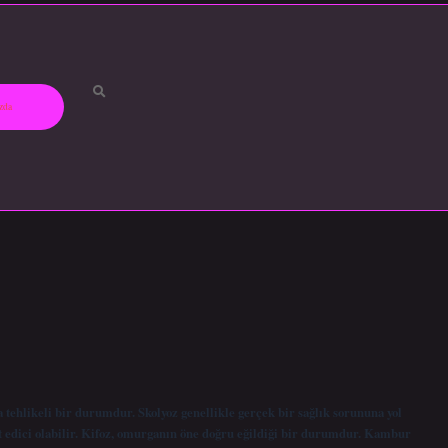
zda
 tehlikeli bir durumdur. Skolyoz genellikle gerçek bir sağlık sorununa yol
 edici olabilir. Kifoz, omurganın öne doğru eğildiği bir durumdur. Kambur