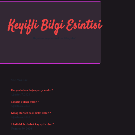
Keyifli Bilgi Esintisi
Hayatına neşe katan kısa hikayeler!
Sidebar
https://grandopera.bet/
ilbetgir.net
betexper giriş
betexper yeni giriş
Son Yazılar
Kurşun kalem doğru parça mıdır ?
Ağustos 7, 2026
Cesaret Türkçe midir ?
Ağustos 6, 2026
Kulaç atarken nasıl nefes alınır ?
Ağustos 6, 2026
6 haftalık bir bebek kaç aylık olur ?
Temmuz 30, 2026