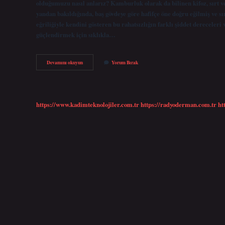
olduğumuzu nasıl anlarız? Kamburluk olarak da bilinen kifoz, sırt ve
yandan bakıldığında, baş gövdeye göre hafifçe öne doğru eğilmiş ve s
eğriliğiyle kendini gösteren bu rahatsızlığın farklı şiddet dereceleri v
güçlendirmek için sıklıkla…
Baş
Devamını okuyun
Yorum Bırak
Kipos
Ne
Demek
https://www.kadimteknolojiler.com.tr
https://radyoderman.com.tr
ht