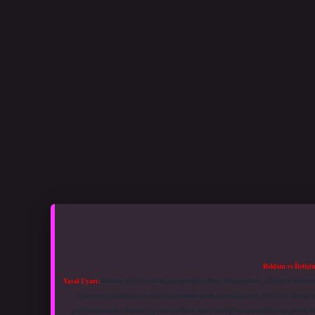
Reklam ve İletişi
Yasal Uyarı:
Sitemiz, 5651 Sayılı Kanun gereğince Bilgi Teknolojileri ve İletişim Kuru
üyelerimiz yazdıkları içeriklerin sorumluluğunu taşımakta olup, siteye üye olarak bu
paylaşılmaktadır. Burada yer alan içerikler haber niteliği taşımamakta olup, gerçek 