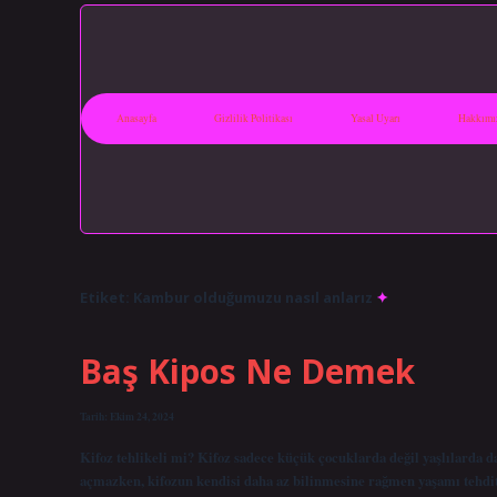
Anasayfa
Gizlilik Politikası
Yasal Uyarı
Hakkımı
Etiket:
Kambur olduğumuzu nasıl anlarız
Baş Kipos Ne Demek
Tarih: Ekim 24, 2024
Kifoz tehlikeli mi? Kifoz sadece küçük çocuklarda değil yaşlılarda da
açmazken, kifozun kendisi daha az bilinmesine rağmen yaşamı tehdit