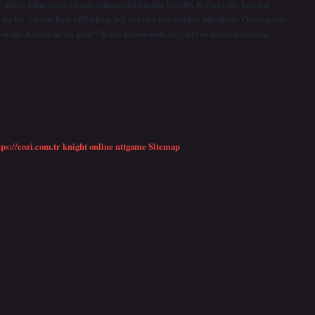
 göğüs bölgesinde oluşan rahatsızlıklardan biridir. Kifozlu bir hastaya
ırtta bir çıkıntı fark edilirken, bel çukuru normalden büyüktür. Omurganın
ardır. Kifoza ne iyi gelir? Kifoz tedavisinde bel, sırt ve karın kaslarını
tps://cozi.com.tr
knight online
nttgame
Sitemap