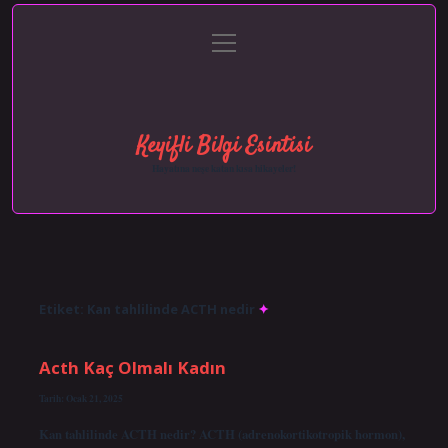
menüyü
Anasayfa
Gizlilik Politikası
Yasal Uyarı
aç
Hakkımızda
Keyifli Bilgi Esintisi
Hayatına neşe katan kısa hikayeler!
Etiket:
Kan tahlilinde ACTH nedir
Acth Kaç Olmalı Kadın
Tarih: Ocak 21, 2025
Kan tahlilinde ACTH nedir? ACTH (adrenokortikotropik hormon),