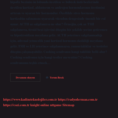
hipofiz bezinin ön lobunda üretilen ve böbrek üstü bezlerinde
üretilen kortizol, aldosteron ve androjen hormonlarının üretimini
artıran ve uyaran bir hormondur. Özellikle stres hormonu
kortizolün salınımını uyararak vücudun dengesinde önemli bir rol
oynar. ACTH az salgılanırsa ne olur? Örneğin, çok az TSH
salgılanırsa, tiroid bezi işlevini düzgün bir şekilde yerine getiremez
ve hipotiroidizm meydana gelir. ACTH yeterince salgılanmadığı
için, adrenal yetmezlik yani kortizol hormonu eksikliği meydana
gelir. FSH ve LH yeterince salgılanmazsa, yumurtalıklar ve testisler
düzgün çalışmayabilir. Cushing sendromu hangi tahlilde belli olur?
Cushing sendromu için hangi testler mevcuttur? Cushing
sendromunu teşhis etmek…
Acth
Devamını okuyun
Yorum Bırak
Kaç
Olmalı
Kadın
https://www.kadimteknolojiler.com.tr
https://radyoderman.com.tr
https://cozi.com.tr
knight online
nttgame
Sitemap