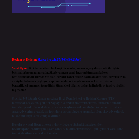
Reklam ve İletişim:
Skype: live:.cid.575569c608265c69
Yasal Uyarı:
Bu internet sitesi, herhangi bir marka, kurum veya şahıs şirketi ile hiçbir
bağlantısı bulunmamaktadır. Sitede yalnızca kendi hazırladığımız makaleler
paylaşılmaktadır. Burada yer alan içerikler haber niteliği taşımamakta olup, gerçek kurum
ve kişiler hakkında paylaşım yapılmamaktadır. Gerçek kurum ve kişiler ile isim
benzerlikleri tamamen tesadüfidir. Sitemizdeki bilgiler taslak halindedir ve tavsiye niteliği
taşımazlar.
Sitemiz, 5651 Sayılı Kanun gereğince Bilgi Teknolojileri ve İletişim Kurumu (BTK)
tarafından onaylanmış bir Yer Sağlayıcı olarak hizmet vermektedir. Bu nedenle, sitedeki
içerikleri proaktif olarak denetleme veya araştırma yükümlülüğümüz bulunmamaktadır.
Ancak, üyelerimiz yazdıkları içeriklerin sorumluluğunu taşımakta olup, siteye üye olarak
bu sorumluluğu kabul etmiş sayılırlar.
Hukuka ve yasal düzenlemelere aykırı olduğunu düşündüğünüz içerikleri,
backlinkpanelicomtr@gmail.com
adresine bildirmeniz halinde, ilgili içerikler yasal süre
içerisinde sitemizden kaldırılacaktır.