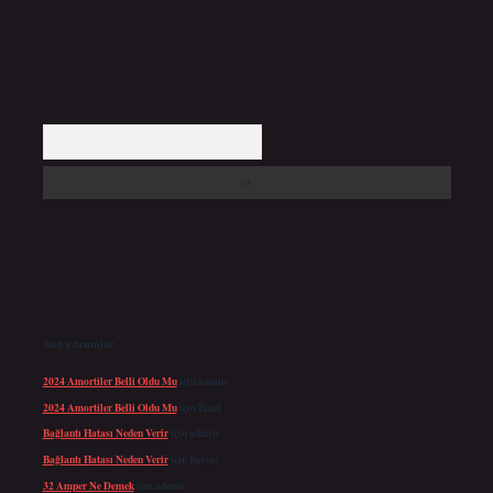
Arama
Son yorumlar
2024 Amortiler Belli Oldu Mu
için
admin
2024 Amortiler Belli Oldu Mu
için
Emel
Bağlantı Hatası Neden Verir
için
admin
Bağlantı Hatası Neden Verir
için
Kerem
32 Amper Ne Demek
için
admin