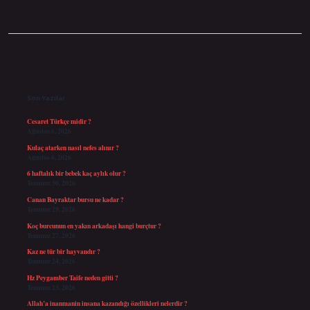
Sidebar
Son Yazılar
Cesaret Türkçe midir ?
Ağustos 6, 2026
Kulaç atarken nasıl nefes alınır ?
Ağustos 6, 2026
6 haftalık bir bebek kaç aylık olur ?
Temmuz 30, 2026
Canan Bayraktar bursu ne kadar ?
Temmuz 29, 2026
Koç burcunun en yakın arkadaşı hangi burçtur ?
Temmuz 27, 2026
Kaz ne tür bir hayvandır ?
Temmuz 24, 2026
Hz Peygamber Taife neden gitti ?
Temmuz 23, 2026
Allah’a inanmanin insana kazandığı özellikleri nelerdir ?