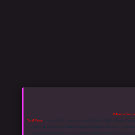
Reklam ve İletişi
Yasal Uyarı:
Sitemiz, 5651 Sayılı Kanun gereğince Bilgi Teknolojileri ve İletişim Kuru
üyelerimiz yazdıkları içeriklerin sorumluluğunu taşımakta olup, siteye üye olarak bu
paylaşılmaktadır. Burada yer alan içerikler haber niteliği taşımamakta olup, gerçek 