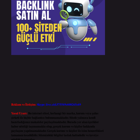
Reklam ve İletişim:
Skype: live:.cid.575569c608265c69
Yasal Uyarı:
Bu internet sitesi, herhangi bir marka, kurum veya şahıs
şirketi ile hiçbir bağlantısı bulunmamaktadır. Sitede yalnızca kendi
hazırladığımız makaleler paylaşılmaktadır. Burada yer alan içerikler
haber niteliği taşımamakta olup, gerçek kurum ve kişiler hakkında
paylaşım yapılmamaktadır. Gerçek kurum ve kişiler ile isim benzerlikleri
tamamen tesadüfidir. Sitemizdeki bilgiler taslak halindedir ve tavsiye
niteliği taşımazlar.