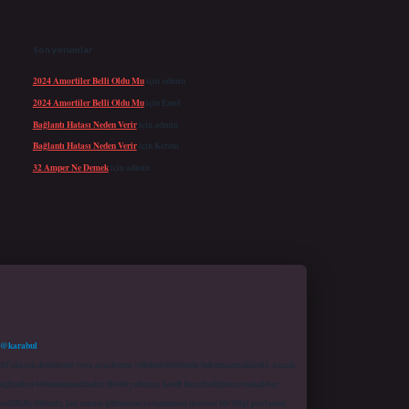
Son yorumlar
2024 Amortiler Belli Oldu Mu
için
admin
2024 Amortiler Belli Oldu Mu
için
Emel
Bağlantı Hatası Neden Verir
için
admin
Bağlantı Hatası Neden Verir
için
Kerem
32 Amper Ne Demek
için
admin
 @karabul
proaktif olarak denetleme veya araştırma yükümlülüğümüz bulunmamaktadır. Ancak,
r bağlantısı bulunmamaktadır. Sitede yalnızca kendi hazırladığımız makaleler
sadüfidir. Sitemiz, kar amacı gütmeyen ve tamamen ücretsiz bir bilgi paylaşım