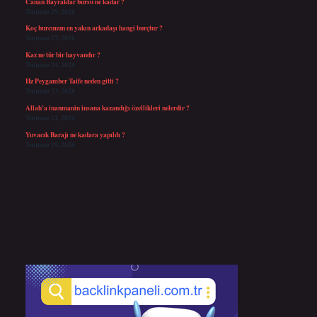
Canan Bayraktar bursu ne kadar ?
Temmuz 29, 2026
Koç burcunun en yakın arkadaşı hangi burçtur ?
Temmuz 27, 2026
Kaz ne tür bir hayvandır ?
Temmuz 24, 2026
Hz Peygamber Taife neden gitti ?
Temmuz 23, 2026
Allah’a inanmanin insana kazandığı özellikleri nelerdir ?
Temmuz 21, 2026
Yuvacık Barajı ne kadara yapıldı ?
Temmuz 19, 2026