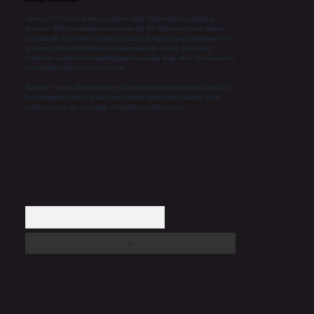
Sitemiz, 5651 Sayılı Kanun gereğince Bilgi Teknolojileri ve İletişim
Kurumu (BTK) tarafından onaylanmış bir Yer Sağlayıcı olarak hizmet
vermektedir. Bu nedenle, sitedeki içerikleri proaktif olarak denetleme veya
araştırma yükümlülüğümüz bulunmamaktadır. Ancak, üyelerimiz
yazdıkları içeriklerin sorumluluğunu taşımakta olup, siteye üye olarak bu
sorumluluğu kabul etmiş sayılırlar.
Hukuka ve yasal düzenlemelere aykırı olduğunu düşündüğünüz içerikleri,
backlinkpanelicomtr@gmail.com
adresine bildirmeniz halinde, ilgili
içerikler yasal süre içerisinde sitemizden kaldırılacaktır.
Arama