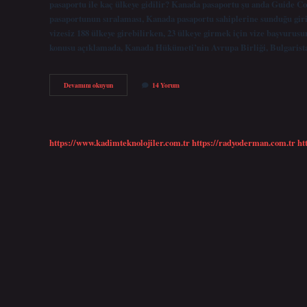
pasaportu ile kaç ülkeye gidilir? Kanada pasaportu şu anda Guide Co
pasaportunun sıralaması, Kanada pasaportu sahiplerine sunduğu giri
vizesiz 188 ülkeye girebilirken, 23 ülkeye girmek için vize başvuru
konusu açıklamada, Kanada Hükümeti’nin Avrupa Birliği, Bulgari
Kanada
Devamını okuyun
14 Yorum
Pasaportu
Almanyaya
Gider
Mi
https://www.kadimteknolojiler.com.tr
https://radyoderman.com.tr
ht