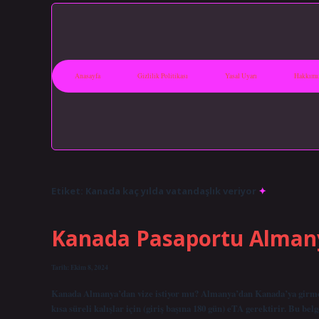
Anasayfa
Gizlilik Politikası
Yasal Uyarı
Hakkımı
Etiket:
Kanada kaç yılda vatandaşlık veriyor
Kanada Pasaportu Alman
Tarih: Ekim 8, 2024
Kanada Almanya’dan vize istiyor mu? Almanya’dan Kanada’ya girmek 
kısa süreli kalışlar için (giriş başına 180 gün) eTA gerektirir. Bu be