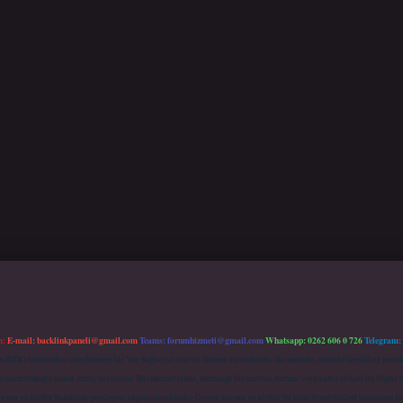
m:
E-mail:
backlinkpaneli@gmail.com
Teams:
forumhizmeti@gmail.com
Whatsapp: 0262 606 0 726
Telegram:
mu (BTK) tarafından onaylanmış bir Yer Sağlayıcı olarak hizmet vermektedir. Bu nedenle, sitedeki içerikleri 
 sorumluluğu kabul etmiş sayılırlar. Bu internet sitesi, herhangi bir marka, kurum veya şahıs şirketi ile hiçbi
kurum ve kişiler hakkında paylaşım yapılmamaktadır. Gerçek kurum ve kişiler ile isim benzerlikleri tamamen te