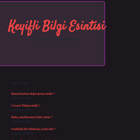
Keyifli Bilgi Esintisi
Hayatına neşe katan kısa hikayeler!
Sidebar
https://grandopera.bet/
ilbetgir.net
betexper giriş
betexper yeni giriş
Son Yazılar
Kurşun kalem doğru parça mıdır ?
Ağustos 7, 2026
Cesaret Türkçe midir ?
Ağustos 6, 2026
Kulaç atarken nasıl nefes alınır ?
Ağustos 6, 2026
6 haftalık bir bebek kaç aylık olur ?
Temmuz 30, 2026