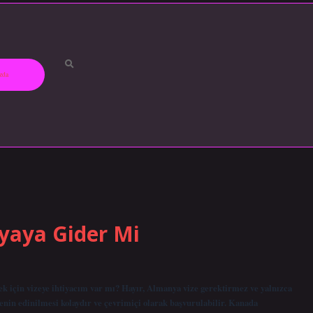
zda
yaya Gider Mi
için vizeye ihtiyacım var mı? Hayır, Almanya vize gerektirmez ve yalnızca
lgenin edinilmesi kolaydır ve çevrimiçi olarak başvurulabilir. Kanada