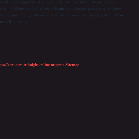
nsultants Pasaport Sıralama Endeksi’nde 7. sırada yer alıyor. Kanada
ş özgürlüğüne göre belirleniyor. Buna göre, Kanada pasaportu sahipleri
sunda bulunmaları gerekiyor. Kanada oturumu ile Avrupa’ya gidilir mi? Söz
stan ve Romanya…
tps://cozi.com.tr
knight online
nttgame
Sitemap