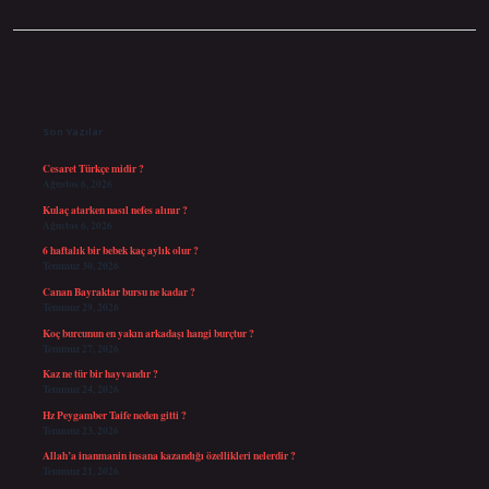
Sidebar
Son Yazılar
Cesaret Türkçe midir ?
Ağustos 6, 2026
Kulaç atarken nasıl nefes alınır ?
Ağustos 6, 2026
6 haftalık bir bebek kaç aylık olur ?
Temmuz 30, 2026
Canan Bayraktar bursu ne kadar ?
Temmuz 29, 2026
Koç burcunun en yakın arkadaşı hangi burçtur ?
Temmuz 27, 2026
Kaz ne tür bir hayvandır ?
Temmuz 24, 2026
Hz Peygamber Taife neden gitti ?
Temmuz 23, 2026
Allah’a inanmanin insana kazandığı özellikleri nelerdir ?
Temmuz 21, 2026