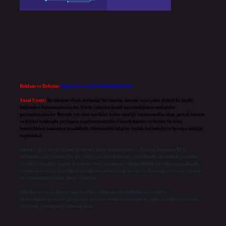
Reklam ve İletişim:
Skype: live:.cid.575569c608265c69
Yasal Uyarı:
Bu internet sitesi, herhangi bir marka, kurum veya şahıs şirketi ile hiçbir
bağlantısı bulunmamaktadır. Sitede yalnızca kendi hazırladığımız makaleler
paylaşılmaktadır. Burada yer alan içerikler haber niteliği taşımamakta olup, gerçek kurum
ve kişiler hakkında paylaşım yapılmamaktadır. Gerçek kurum ve kişiler ile isim
benzerlikleri tamamen tesadüfidir. Sitemizdeki bilgiler taslak halindedir ve tavsiye niteliği
taşımazlar.
Sitemiz, 5651 Sayılı Kanun gereğince Bilgi Teknolojileri ve İletişim Kurumu (BTK)
tarafından onaylanmış bir Yer Sağlayıcı olarak hizmet vermektedir. Bu nedenle, sitedeki
içerikleri proaktif olarak denetleme veya araştırma yükümlülüğümüz bulunmamaktadır.
Ancak, üyelerimiz yazdıkları içeriklerin sorumluluğunu taşımakta olup, siteye üye olarak
bu sorumluluğu kabul etmiş sayılırlar.
Hukuka ve yasal düzenlemelere aykırı olduğunu düşündüğünüz içerikleri,
backlinkpanelicomtr@gmail.com
adresine bildirmeniz halinde, ilgili içerikler yasal süre
içerisinde sitemizden kaldırılacaktır.