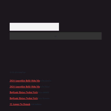
Arama
Son yorumlar
2024 Amortiler Belli Oldu Mu
için
admin
2024 Amortiler Belli Oldu Mu
için
Emel
Bağlantı Hatası Neden Verir
için
admin
Bağlantı Hatası Neden Verir
için
Kerem
32 Amper Ne Demek
için
admin