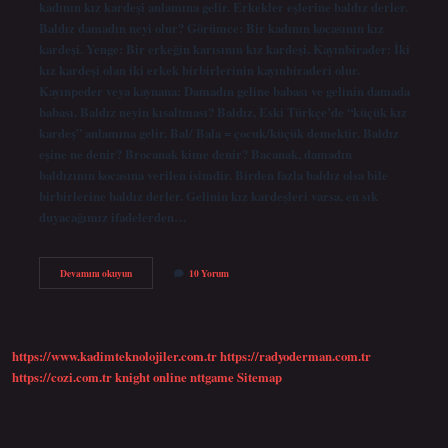
kadının kız kardeşi anlamına gelir. Erkekler eşlerine baldız derler.
Baldız damadın neyi olur? Görümce: Bir kadının kocasının kız
kardeşi. Yenge: Bir erkeğin karısının kız kardeşi. Kayınbirader: İki
kız kardeşi olan iki erkek birbirlerinin kayınbiraderi olur.
Kayınpeder veya kaynana: Damadın geline babası ve gelinin damada
babası. Baldız neyin kısaltması? Baldız, Eski Türkçe’de “küçük kız
kardeş” anlamına gelir. Bal/ Bala = çocuk/küçük demektir. Baldız
eşine ne denir? Brocanak kime denir? Bacanak, damadın
baldızının kocasına verilen isimdir. Birden fazla baldız olsa bile
birbirlerine baldız derler. Gelinin kız kardeşleri varsa, en sık
duyacağımız ifadelerden…
Baldız
Devamını okuyun
10 Yorum
Diye
Kime
Denir
https://www.kadimteknolojiler.com.tr
https://radyoderman.com.tr
https://cozi.com.tr
knight online
nttgame
Sitemap