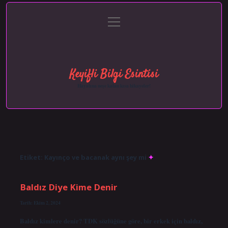
menüyü
Anasayfa
Gizlilik Politikası
Yasal Uyarı
aç
Hakkımızda
Keyifli Bilgi Esintisi
Hayatına neşe katan kısa hikayeler!
Etiket:
Kayınço ve bacanak aynı şey mi
Baldız Diye Kime Denir
Tarih: Ekim 2, 2024
Baldız kimlere denir? TDK sözlüğüne göre, bir erkek için baldız,