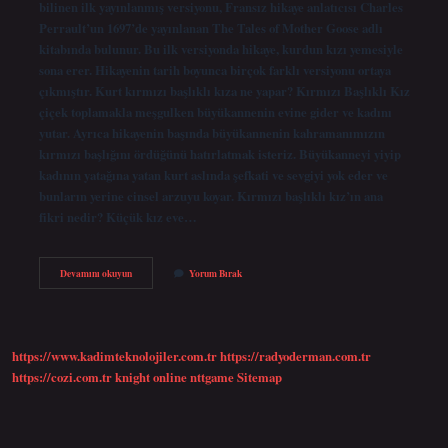
bilinen ilk yayınlanmış versiyonu, Fransız hikaye anlatıcısı Charles
Perrault’un 1697’de yayınlanan The Tales of Mother Goose adlı
kitabında bulunur. Bu ilk versiyonda hikaye, kurdun kızı yemesiyle
sona erer. Hikayenin tarih boyunca birçok farklı versiyonu ortaya
çıkmıştır. Kurt kırmızı başlıklı kıza ne yapar? Kırmızı Başlıklı Kız
çiçek toplamakla meşgulken büyükannenin evine gider ve kadını
yutar. Ayrıca hikayenin başında büyükannenin kahramanımızın
kırmızı başlığını ördüğünü hatırlatmak isteriz. Büyükanneyi yiyip
kadının yatağına yatan kurt aslında şefkati ve sevgiyi yok eder ve
bunların yerine cinsel arzuyu koyar. Kırmızı başlıklı kız’ın ana
fikri nedir? Küçük kız eve…
Kırmızı
Devamını okuyun
Yorum Bırak
Başlıklı
Kızın
Başlığı
Neden
Kırmızı
https://www.kadimteknolojiler.com.tr
https://radyoderman.com.tr
https://cozi.com.tr
knight online
nttgame
Sitemap