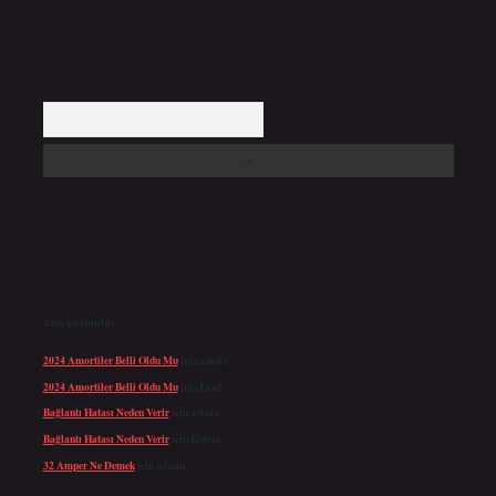
Arama
Son yorumlar
2024 Amortiler Belli Oldu Mu
için
admin
2024 Amortiler Belli Oldu Mu
için
Emel
Bağlantı Hatası Neden Verir
için
admin
Bağlantı Hatası Neden Verir
için
Kerem
32 Amper Ne Demek
için
admin