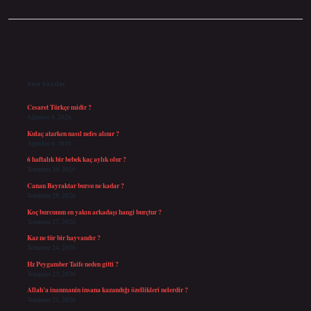
Sidebar
Son Yazılar
Cesaret Türkçe midir ?
Ağustos 6, 2026
Kulaç atarken nasıl nefes alınır ?
Ağustos 6, 2026
6 haftalık bir bebek kaç aylık olur ?
Temmuz 30, 2026
Canan Bayraktar bursu ne kadar ?
Temmuz 29, 2026
Koç burcunun en yakın arkadaşı hangi burçtur ?
Temmuz 27, 2026
Kaz ne tür bir hayvandır ?
Temmuz 24, 2026
Hz Peygamber Taife neden gitti ?
Temmuz 23, 2026
Allah’a inanmanin insana kazandığı özellikleri nelerdir ?
Temmuz 21, 2026