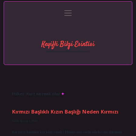
menüyü
Anasayfa
Gizlilik Politikası
Yasal Uyarı
aç
Hakkımızda
Keyifli Bilgi Esintisi
Hayatına neşe katan kısa hikayeler!
Etiket:
Kurt ne renk olur
Kırmızı Başlıklı Kızın Başlığı Neden Kırmızı
Tarih: Kasım 1, 2024
Kirmizi baslikli kız kim yazdı? Hikayenin sözlü edebiyata dayanan