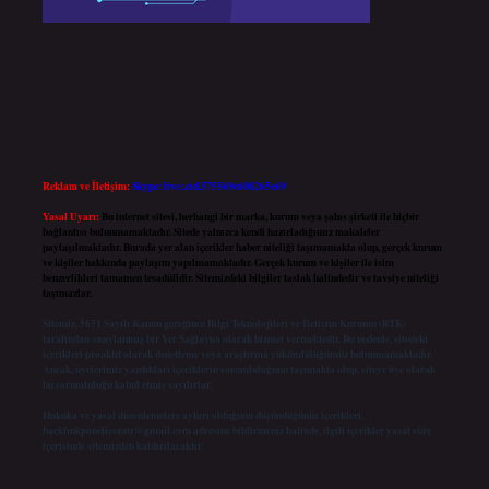
Reklam ve İletişim:
Skype: live:.cid.575569c608265c69
Yasal Uyarı:
Bu internet sitesi, herhangi bir marka, kurum veya şahıs şirketi ile hiçbir
bağlantısı bulunmamaktadır. Sitede yalnızca kendi hazırladığımız makaleler
paylaşılmaktadır. Burada yer alan içerikler haber niteliği taşımamakta olup, gerçek kurum
ve kişiler hakkında paylaşım yapılmamaktadır. Gerçek kurum ve kişiler ile isim
benzerlikleri tamamen tesadüfidir. Sitemizdeki bilgiler taslak halindedir ve tavsiye niteliği
taşımazlar.
Sitemiz, 5651 Sayılı Kanun gereğince Bilgi Teknolojileri ve İletişim Kurumu (BTK)
tarafından onaylanmış bir Yer Sağlayıcı olarak hizmet vermektedir. Bu nedenle, sitedeki
içerikleri proaktif olarak denetleme veya araştırma yükümlülüğümüz bulunmamaktadır.
Ancak, üyelerimiz yazdıkları içeriklerin sorumluluğunu taşımakta olup, siteye üye olarak
bu sorumluluğu kabul etmiş sayılırlar.
Hukuka ve yasal düzenlemelere aykırı olduğunu düşündüğünüz içerikleri,
backlinkpanelicomtr@gmail.com
adresine bildirmeniz halinde, ilgili içerikler yasal süre
içerisinde sitemizden kaldırılacaktır.