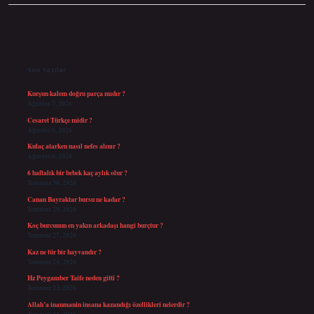
Sidebar
Son Yazılar
Kurşun kalem doğru parça mıdır ?
Ağustos 7, 2026
Cesaret Türkçe midir ?
Ağustos 6, 2026
Kulaç atarken nasıl nefes alınır ?
Ağustos 6, 2026
6 haftalık bir bebek kaç aylık olur ?
Temmuz 30, 2026
Canan Bayraktar bursu ne kadar ?
Temmuz 29, 2026
Koç burcunun en yakın arkadaşı hangi burçtur ?
Temmuz 27, 2026
Kaz ne tür bir hayvandır ?
Temmuz 24, 2026
Hz Peygamber Taife neden gitti ?
Temmuz 23, 2026
Allah’a inanmanin insana kazandığı özellikleri nelerdir ?