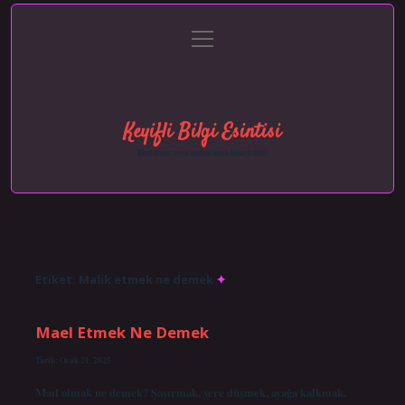
menüyü
Anasayfa
Gizlilik Politikası
Yasal Uyarı
aç
Hakkımızda
Keyifli Bilgi Esintisi
Hayatına neşe katan kısa hikayeler!
Etiket:
Malik etmek ne demek
Mael Etmek Ne Demek
Tarih: Ocak 21, 2025
Maıl olmak ne demek? Şaşırmak, yere düşmek, ayağa kalkmak,