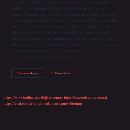
hayranlık duymak vb. anlamına gelir. Ayrıca bir şey hakkında
endişelenmek anlamına da gelir. Modern eşdeğeri “Ben buna
kandım.” olabilir. Eski postaların ve yenilerin abartmayı sevdikleri
için düştüğü düşünülebilir. Mayii oldum ne demek? hayrete düştük.
Bir cümle içinde kullanımını oku: > Merhaba, size bir e-posta
gönderdim. TDK’da teyit ettik, teyit ettik, evet, hayrete düştük,
aklımız başımızdan gitti. Mâlolmak ne demek? 1. Bir ürün veya iş
elde etmek için belli bir bedel ödemek, karşılığında bir şey almak:
Felaketin son dersi neydi? Meyl etmek ne demek? Meyilli olmak,
mecazi anlamda birine aşık olmak, kalbini…
Mael
Devamını okuyun
Yorum Bırak
Etmek
Ne
Demek
https://www.kadimteknolojiler.com.tr
https://radyoderman.com.tr
https://cozi.com.tr
knight online
nttgame
Sitemap