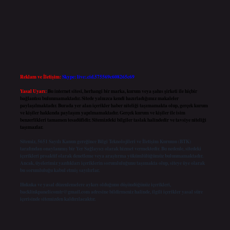
Reklam ve İletişim:
Skype: live:.cid.575569c608265c69
Yasal Uyarı:
Bu internet sitesi, herhangi bir marka, kurum veya şahıs şirketi ile hiçbir
bağlantısı bulunmamaktadır. Sitede yalnızca kendi hazırladığımız makaleler
paylaşılmaktadır. Burada yer alan içerikler haber niteliği taşımamakta olup, gerçek kurum
ve kişiler hakkında paylaşım yapılmamaktadır. Gerçek kurum ve kişiler ile isim
benzerlikleri tamamen tesadüfidir. Sitemizdeki bilgiler taslak halindedir ve tavsiye niteliği
taşımazlar.
Sitemiz, 5651 Sayılı Kanun gereğince Bilgi Teknolojileri ve İletişim Kurumu (BTK)
tarafından onaylanmış bir Yer Sağlayıcı olarak hizmet vermektedir. Bu nedenle, sitedeki
içerikleri proaktif olarak denetleme veya araştırma yükümlülüğümüz bulunmamaktadır.
Ancak, üyelerimiz yazdıkları içeriklerin sorumluluğunu taşımakta olup, siteye üye olarak
bu sorumluluğu kabul etmiş sayılırlar.
Hukuka ve yasal düzenlemelere aykırı olduğunu düşündüğünüz içerikleri,
backlinkpanelicomtr@gmail.com
adresine bildirmeniz halinde, ilgili içerikler yasal süre
içerisinde sitemizden kaldırılacaktır.