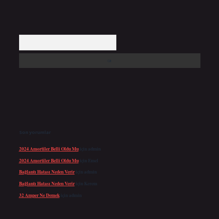
Arama
Son yorumlar
2024 Amortiler Belli Oldu Mu
için
admin
2024 Amortiler Belli Oldu Mu
için
Emel
Bağlantı Hatası Neden Verir
için
admin
Bağlantı Hatası Neden Verir
için
Kerem
32 Amper Ne Demek
için
admin