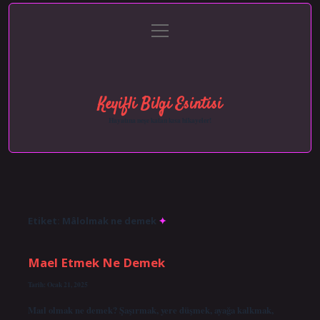
menüyü
Anasayfa
Gizlilik Politikası
Yasal Uyarı
aç
Hakkımızda
Keyifli Bilgi Esintisi
Hayatına neşe katan kısa hikayeler!
Etiket:
Mâlolmak ne demek
Mael Etmek Ne Demek
Tarih: Ocak 21, 2025
Maıl olmak ne demek? Şaşırmak, yere düşmek, ayağa kalkmak,