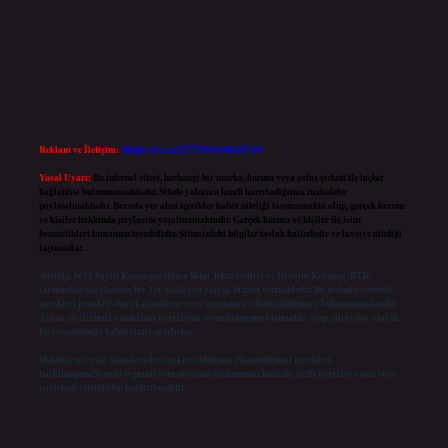
Reklam ve İletişim:
Skype: live:.cid.575569c608265c69
Yasal Uyarı:
Bu internet sitesi, herhangi bir marka, kurum veya şahıs şirketi ile hiçbir
bağlantısı bulunmamaktadır. Sitede yalnızca kendi hazırladığımız makaleler
paylaşılmaktadır. Burada yer alan içerikler haber niteliği taşımamakta olup, gerçek kurum
ve kişiler hakkında paylaşım yapılmamaktadır. Gerçek kurum ve kişiler ile isim
benzerlikleri tamamen tesadüfidir. Sitemizdeki bilgiler taslak halindedir ve tavsiye niteliği
taşımazlar.
Sitemiz, 5651 Sayılı Kanun gereğince Bilgi Teknolojileri ve İletişim Kurumu (BTK)
tarafından onaylanmış bir Yer Sağlayıcı olarak hizmet vermektedir. Bu nedenle, sitedeki
içerikleri proaktif olarak denetleme veya araştırma yükümlülüğümüz bulunmamaktadır.
Ancak, üyelerimiz yazdıkları içeriklerin sorumluluğunu taşımakta olup, siteye üye olarak
bu sorumluluğu kabul etmiş sayılırlar.
Hukuka ve yasal düzenlemelere aykırı olduğunu düşündüğünüz içerikleri,
backlinkpanelicomtr@gmail.com
adresine bildirmeniz halinde, ilgili içerikler yasal süre
içerisinde sitemizden kaldırılacaktır.