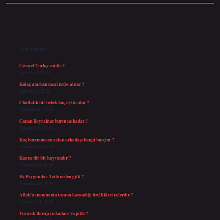
Sidebar
Son Yazılar
Cesaret Türkçe midir ?
Ağustos 6, 2026
Kulaç atarken nasıl nefes alınır ?
Ağustos 6, 2026
6 haftalık bir bebek kaç aylık olur ?
Temmuz 30, 2026
Canan Bayraktar bursu ne kadar ?
Temmuz 29, 2026
Koç burcunun en yakın arkadaşı hangi burçtur ?
Temmuz 27, 2026
Kaz ne tür bir hayvandır ?
Temmuz 24, 2026
Hz Peygamber Taife neden gitti ?
Temmuz 23, 2026
Allah’a inanmanin insana kazandığı özellikleri nelerdir ?
Temmuz 21, 2026
Yuvacık Barajı ne kadara yapıldı ?