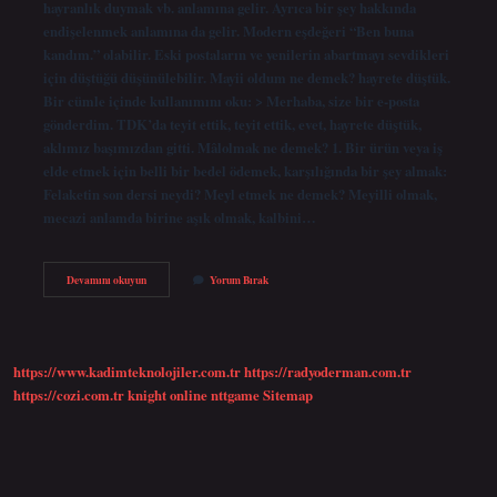
hayranlık duymak vb. anlamına gelir. Ayrıca bir şey hakkında
endişelenmek anlamına da gelir. Modern eşdeğeri “Ben buna
kandım.” olabilir. Eski postaların ve yenilerin abartmayı sevdikleri
için düştüğü düşünülebilir. Mayii oldum ne demek? hayrete düştük.
Bir cümle içinde kullanımını oku: > Merhaba, size bir e-posta
gönderdim. TDK’da teyit ettik, teyit ettik, evet, hayrete düştük,
aklımız başımızdan gitti. Mâlolmak ne demek? 1. Bir ürün veya iş
elde etmek için belli bir bedel ödemek, karşılığında bir şey almak:
Felaketin son dersi neydi? Meyl etmek ne demek? Meyilli olmak,
mecazi anlamda birine aşık olmak, kalbini…
Mael
Devamını okuyun
Yorum Bırak
Etmek
Ne
Demek
https://www.kadimteknolojiler.com.tr
https://radyoderman.com.tr
https://cozi.com.tr
knight online
nttgame
Sitemap