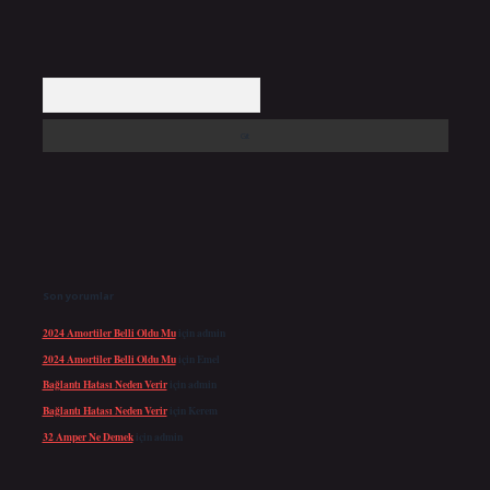
Arama
Son yorumlar
2024 Amortiler Belli Oldu Mu
için
admin
2024 Amortiler Belli Oldu Mu
için
Emel
Bağlantı Hatası Neden Verir
için
admin
Bağlantı Hatası Neden Verir
için
Kerem
32 Amper Ne Demek
için
admin