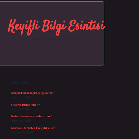
Keyifli Bilgi Esintisi
Hayatına neşe katan kısa hikayeler!
Sidebar
https://grandopera.bet/
ilbetgir.net
betexper giriş
betexper yeni giriş
Son Yazılar
Kurşun kalem doğru parça mıdır ?
Ağustos 7, 2026
Cesaret Türkçe midir ?
Ağustos 6, 2026
Kulaç atarken nasıl nefes alınır ?
Ağustos 6, 2026
6 haftalık bir bebek kaç aylık olur ?
Temmuz 30, 2026