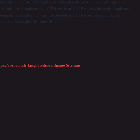
rafından üretilir. ATP sentaz, mitokondri adı verilen hücresel yapıların
a da bulunur. Sitoplazmada ATP üretilir mi? ATP sentezi hücrede sitoplazma,
epolanamaz. Üretilen harcanır. Mitokondride ATP üretimi hangi yapıda
) adı verilen yapılar bulunur. Bu…
tps://cozi.com.tr
knight online
nttgame
Sitemap