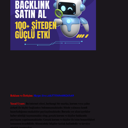
Reklam ve İletişim:
Skype: live:.cid.575569c608265c69
Yasal Uyarı:
Bu internet sitesi, herhangi bir marka, kurum veya şahıs
şirketi ile hiçbir bağlantısı bulunmamaktadır. Sitede yalnızca kendi
hazırladığımız makaleler paylaşılmaktadır. Burada yer alan içerikler
haber niteliği taşımamakta olup, gerçek kurum ve kişiler hakkında
paylaşım yapılmamaktadır. Gerçek kurum ve kişiler ile isim benzerlikleri
tamamen tesadüfidir. Sitemizdeki bilgiler taslak halindedir ve tavsiye
niteliği taşımazlar.