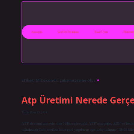
Anasayfa
Gizlilik Politikası
Yasal Uyarı
Hakkımı
Etiket:
Mitokondri çalışmazsa ne olur
Atp Üretimi Nerede Gerçe
Tarih: Ekim 19, 2024
ATP üretimi nerede olur? Hücrelerdeki ATP’nin çoğu, ADP ve fosfat
mitokondri adı verilen hücresel yapıların zarında bulunur. Bitki hü