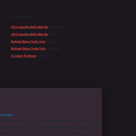
Son yorumlar
2024 Amortiler Belli Oldu Mu
için
admin
2024 Amortiler Belli Oldu Mu
için
Emel
Bağlantı Hatası Neden Verir
için
admin
Bağlantı Hatası Neden Verir
için
Kerem
32 Amper Ne Demek
için
admin
 @karabul
proaktif olarak denetleme veya araştırma yükümlülüğümüz bulunmamaktadır. Ancak,
r bağlantısı bulunmamaktadır. Sitede yalnızca kendi hazırladığımız makaleler
sadüfidir. Sitemiz, kar amacı gütmeyen ve tamamen ücretsiz bir bilgi paylaşım