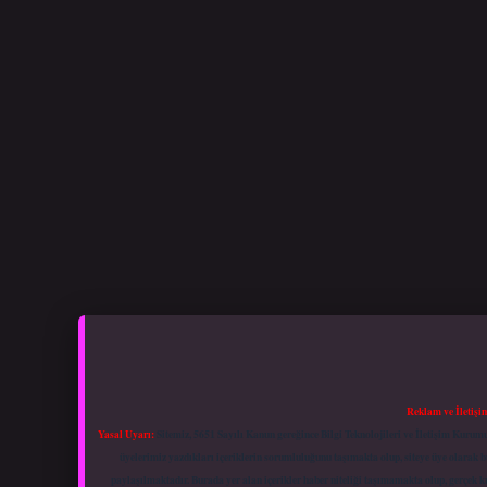
Reklam ve İletişi
Yasal Uyarı:
Sitemiz, 5651 Sayılı Kanun gereğince Bilgi Teknolojileri ve İletişim Kuru
üyelerimiz yazdıkları içeriklerin sorumluluğunu taşımakta olup, siteye üye olarak bu
paylaşılmaktadır. Burada yer alan içerikler haber niteliği taşımamakta olup, gerçek 