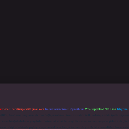
m:
E-mail:
backlinkpaneli@gmail.com
Teams:
forumhizmeti@gmail.com
Whatsapp: 0262 606 0 726
Telegram:
mu (BTK) tarafından onaylanmış bir Yer Sağlayıcı olarak hizmet vermektedir. Bu nedenle, sitedeki içerikleri 
 sorumluluğu kabul etmiş sayılırlar. Bu internet sitesi, herhangi bir marka, kurum veya şahıs şirketi ile hiçbi
kurum ve kişiler hakkında paylaşım yapılmamaktadır. Gerçek kurum ve kişiler ile isim benzerlikleri tamamen te