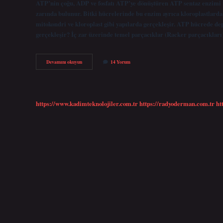
ATP’nin çoğu, ADP ve fosfatı ATP’ye dönüştüren ATP sentaz enzimi ta
zarında bulunur. Bitki hücrelerinde bu enzim ayrıca kloroplastlard
mitokondri ve kloroplast gibi yapılarda gerçekleşir. ATP hücrede d
gerçekleşir? İç zar üzerinde temel parçacıklar (Racker parçacıkları
Atp
Devamını okuyun
14 Yorum
Üretimi
Nerede
Gerçekleşir
https://www.kadimteknolojiler.com.tr
https://radyoderman.com.tr
ht