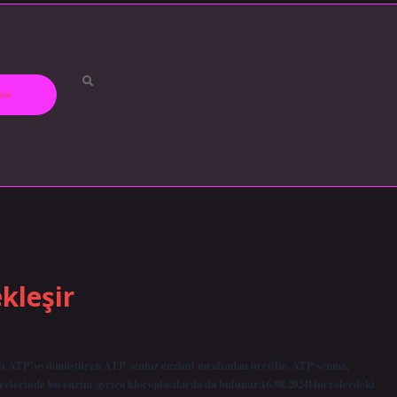
zda
kleşir
ı ATP’ye dönüştüren ATP sentaz enzimi tarafından üretilir. ATP sentaz,
crelerinde bu enzim ayrıca kloroplastlarda da bulunur.16.08.2024Hücrelerdeki