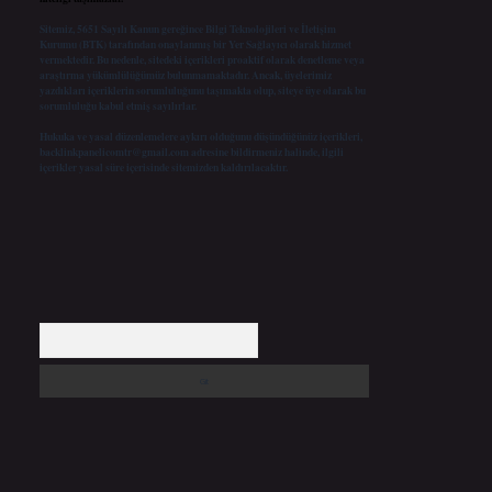
Sitemiz, 5651 Sayılı Kanun gereğince Bilgi Teknolojileri ve İletişim
Kurumu (BTK) tarafından onaylanmış bir Yer Sağlayıcı olarak hizmet
vermektedir. Bu nedenle, sitedeki içerikleri proaktif olarak denetleme veya
araştırma yükümlülüğümüz bulunmamaktadır. Ancak, üyelerimiz
yazdıkları içeriklerin sorumluluğunu taşımakta olup, siteye üye olarak bu
sorumluluğu kabul etmiş sayılırlar.
Hukuka ve yasal düzenlemelere aykırı olduğunu düşündüğünüz içerikleri,
backlinkpanelicomtr@gmail.com
adresine bildirmeniz halinde, ilgili
içerikler yasal süre içerisinde sitemizden kaldırılacaktır.
Arama