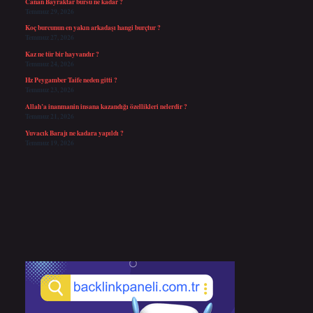
Canan Bayraktar bursu ne kadar ?
Temmuz 29, 2026
Koç burcunun en yakın arkadaşı hangi burçtur ?
Temmuz 27, 2026
Kaz ne tür bir hayvandır ?
Temmuz 24, 2026
Hz Peygamber Taife neden gitti ?
Temmuz 23, 2026
Allah’a inanmanin insana kazandığı özellikleri nelerdir ?
Temmuz 21, 2026
Yuvacık Barajı ne kadara yapıldı ?
Temmuz 19, 2026