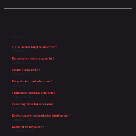
Sidebar
Son Yazılar
Tıp bölümünde hangi bölümler var ?
Ağustos 9, 2026
Kurşun kalem doğru parça mıdır ?
Ağustos 7, 2026
Cesaret Türkçe midir ?
Ağustos 6, 2026
Kulaç atarken nasıl nefes alınır ?
Ağustos 6, 2026
6 haftalık bir bebek kaç aylık olur ?
Temmuz 30, 2026
Canan Bayraktar bursu ne kadar ?
Temmuz 29, 2026
Koç burcunun en yakın arkadaşı hangi burçtur ?
Temmuz 27, 2026
Kaz ne tür bir hayvandır ?
Temmuz 24, 2026