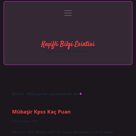
menüyü
Anasayfa
Gizlilik Politikası
Yasal Uyarı
aç
Hakkımızda
Keyifli Bilgi Esintisi
Hayatına neşe katan kısa hikayeler!
Etiket:
Mübaşirler yükselebilir mi
Mübaşir Kpss Kaç Puan
Tarih: Kasım 6, 2024
Mübaşir Düz Memur mu? Ön lisans mezunları, yeterli puanı