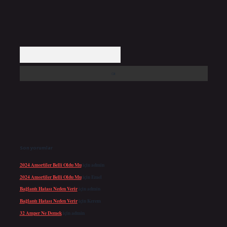
Arama
Son yorumlar
2024 Amortiler Belli Oldu Mu
için
admin
2024 Amortiler Belli Oldu Mu
için
Emel
Bağlantı Hatası Neden Verir
için
admin
Bağlantı Hatası Neden Verir
için
Kerem
32 Amper Ne Demek
için
admin