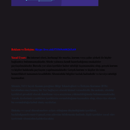
Reklam ve İletişim:
Skype: live:.cid.575569c608265c69
Yasal Uyarı:
Bu internet sitesi, herhangi bir marka, kurum veya şahıs şirketi ile hiçbir
bağlantısı bulunmamaktadır. Sitede yalnızca kendi hazırladığımız makaleler
paylaşılmaktadır. Burada yer alan içerikler haber niteliği taşımamakta olup, gerçek kurum
ve kişiler hakkında paylaşım yapılmamaktadır. Gerçek kurum ve kişiler ile isim
benzerlikleri tamamen tesadüfidir. Sitemizdeki bilgiler taslak halindedir ve tavsiye niteliği
taşımazlar.
Sitemiz, 5651 Sayılı Kanun gereğince Bilgi Teknolojileri ve İletişim Kurumu (BTK)
tarafından onaylanmış bir Yer Sağlayıcı olarak hizmet vermektedir. Bu nedenle, sitedeki
içerikleri proaktif olarak denetleme veya araştırma yükümlülüğümüz bulunmamaktadır.
Ancak, üyelerimiz yazdıkları içeriklerin sorumluluğunu taşımakta olup, siteye üye olarak
bu sorumluluğu kabul etmiş sayılırlar.
Hukuka ve yasal düzenlemelere aykırı olduğunu düşündüğünüz içerikleri,
backlinkpanelicomtr@gmail.com
adresine bildirmeniz halinde, ilgili içerikler yasal süre
içerisinde sitemizden kaldırılacaktır.