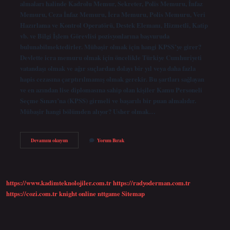
almaları halinde Kadrolu Memur, Sekreter, Polis Memuru, İnfaz
Memuru, Ceza İnfaz Memuru, İcra Memuru, Polis Memuru, Veri
Hazırlama ve Kontrol Operatörü, Destek Elemanı, Hizmetli, Katip
vb. ve Bilgi İşlem Görevlisi pozisyonlarına başvuruda
bulunabilmektedirler. Mübaşir olmak için hangi KPSS’ye girer?
Devlette icra memuru olmak için öncelikle Türkiye Cumhuriyeti
vatandaşı olmak ve ağır suçlardan dolayı bir yıl veya daha fazla
hapis cezasına çarptırılmamış olmak gerekir. Bu şartları sağlayan
ve en azından lise diplomasına sahip olan kişiler Kamu Personeli
Seçme Sınavı’na (KPSS) girmeli ve başarılı bir puan almalıdır.
Mübaşir hangi bölümden alıyor? Usher olmak…
Mübaşir
Devamını okuyun
Yorum Bırak
Kpss
Kaç
Puan
https://www.kadimteknolojiler.com.tr
https://radyoderman.com.tr
https://cozi.com.tr
knight online
nttgame
Sitemap