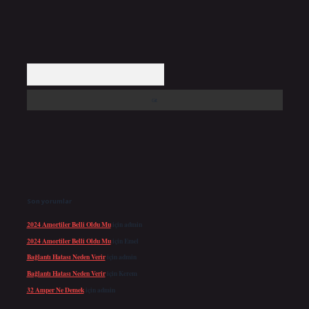
Arama
Son yorumlar
2024 Amortiler Belli Oldu Mu
için
admin
2024 Amortiler Belli Oldu Mu
için
Emel
Bağlantı Hatası Neden Verir
için
admin
Bağlantı Hatası Neden Verir
için
Kerem
32 Amper Ne Demek
için
admin