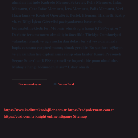
almaları halinde Kadrolu Memur, Sekreter, Polis Memuru, İnfaz
Memuru, Ceza İnfaz Memuru, İcra Memuru, Polis Memuru, Veri
Hazırlama ve Kontrol Operatörü, Destek Elemanı, Hizmetli, Katip
vb. ve Bilgi İşlem Görevlisi pozisyonlarına başvuruda
bulunabilmektedirler. Mübaşir olmak için hangi KPSS’ye girer?
Devlette icra memuru olmak için öncelikle Türkiye Cumhuriyeti
vatandaşı olmak ve ağır suçlardan dolayı bir yıl veya daha fazla
hapis cezasına çarptırılmamış olmak gerekir. Bu şartları sağlayan
ve en azından lise diplomasına sahip olan kişiler Kamu Personeli
Seçme Sınavı’na (KPSS) girmeli ve başarılı bir puan almalıdır.
Mübaşir hangi bölümden alıyor? Usher olmak…
Mübaşir
Devamını okuyun
Yorum Bırak
Kpss
Kaç
Puan
https://www.kadimteknolojiler.com.tr
https://radyoderman.com.tr
https://cozi.com.tr
knight online
nttgame
Sitemap