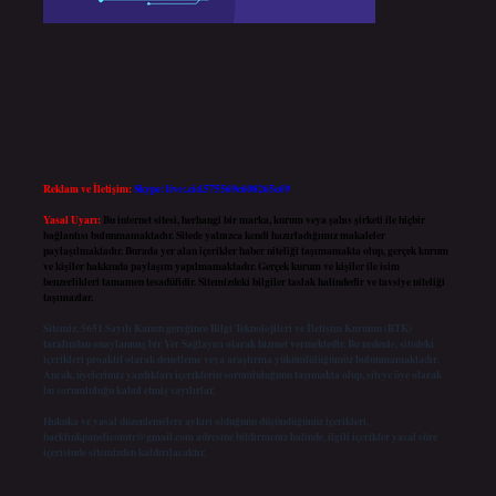
Reklam ve İletişim:
Skype: live:.cid.575569c608265c69
Yasal Uyarı:
Bu internet sitesi, herhangi bir marka, kurum veya şahıs şirketi ile hiçbir
bağlantısı bulunmamaktadır. Sitede yalnızca kendi hazırladığımız makaleler
paylaşılmaktadır. Burada yer alan içerikler haber niteliği taşımamakta olup, gerçek kurum
ve kişiler hakkında paylaşım yapılmamaktadır. Gerçek kurum ve kişiler ile isim
benzerlikleri tamamen tesadüfidir. Sitemizdeki bilgiler taslak halindedir ve tavsiye niteliği
taşımazlar.
Sitemiz, 5651 Sayılı Kanun gereğince Bilgi Teknolojileri ve İletişim Kurumu (BTK)
tarafından onaylanmış bir Yer Sağlayıcı olarak hizmet vermektedir. Bu nedenle, sitedeki
içerikleri proaktif olarak denetleme veya araştırma yükümlülüğümüz bulunmamaktadır.
Ancak, üyelerimiz yazdıkları içeriklerin sorumluluğunu taşımakta olup, siteye üye olarak
bu sorumluluğu kabul etmiş sayılırlar.
Hukuka ve yasal düzenlemelere aykırı olduğunu düşündüğünüz içerikleri,
backlinkpanelicomtr@gmail.com
adresine bildirmeniz halinde, ilgili içerikler yasal süre
içerisinde sitemizden kaldırılacaktır.