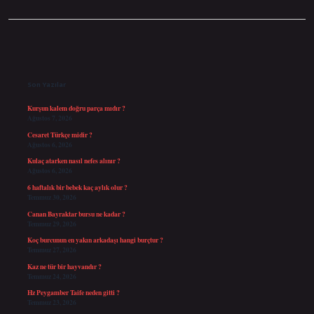
Sidebar
Son Yazılar
Kurşun kalem doğru parça mıdır ?
Ağustos 7, 2026
Cesaret Türkçe midir ?
Ağustos 6, 2026
Kulaç atarken nasıl nefes alınır ?
Ağustos 6, 2026
6 haftalık bir bebek kaç aylık olur ?
Temmuz 30, 2026
Canan Bayraktar bursu ne kadar ?
Temmuz 29, 2026
Koç burcunun en yakın arkadaşı hangi burçtur ?
Temmuz 27, 2026
Kaz ne tür bir hayvandır ?
Temmuz 24, 2026
Hz Peygamber Taife neden gitti ?
Temmuz 23, 2026