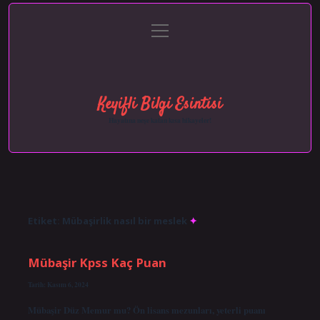
menüyü
Anasayfa
Gizlilik Politikası
Yasal Uyarı
aç
Hakkımızda
Keyifli Bilgi Esintisi
Hayatına neşe katan kısa hikayeler!
Etiket:
Mübaşirlik nasıl bir meslek
Mübaşir Kpss Kaç Puan
Tarih: Kasım 6, 2024
Mübaşir Düz Memur mu? Ön lisans mezunları, yeterli puanı