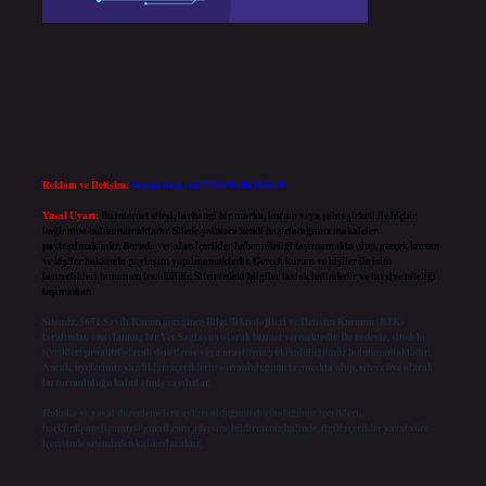
Reklam ve İletişim:
Skype: live:.cid.575569c608265c69
Yasal Uyarı:
Bu internet sitesi, herhangi bir marka, kurum veya şahıs şirketi ile hiçbir
bağlantısı bulunmamaktadır. Sitede yalnızca kendi hazırladığımız makaleler
paylaşılmaktadır. Burada yer alan içerikler haber niteliği taşımamakta olup, gerçek kurum
ve kişiler hakkında paylaşım yapılmamaktadır. Gerçek kurum ve kişiler ile isim
benzerlikleri tamamen tesadüfidir. Sitemizdeki bilgiler taslak halindedir ve tavsiye niteliği
taşımazlar.
Sitemiz, 5651 Sayılı Kanun gereğince Bilgi Teknolojileri ve İletişim Kurumu (BTK)
tarafından onaylanmış bir Yer Sağlayıcı olarak hizmet vermektedir. Bu nedenle, sitedeki
içerikleri proaktif olarak denetleme veya araştırma yükümlülüğümüz bulunmamaktadır.
Ancak, üyelerimiz yazdıkları içeriklerin sorumluluğunu taşımakta olup, siteye üye olarak
bu sorumluluğu kabul etmiş sayılırlar.
Hukuka ve yasal düzenlemelere aykırı olduğunu düşündüğünüz içerikleri,
backlinkpanelicomtr@gmail.com
adresine bildirmeniz halinde, ilgili içerikler yasal süre
içerisinde sitemizden kaldırılacaktır.