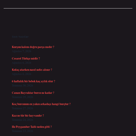
Sidebar
Son Yazılar
Kurşun kalem doğru parça mıdır ?
Ağustos 7, 2026
Cesaret Türkçe midir ?
Ağustos 6, 2026
Kulaç atarken nasıl nefes alınır ?
Ağustos 6, 2026
6 haftalık bir bebek kaç aylık olur ?
Temmuz 30, 2026
Canan Bayraktar bursu ne kadar ?
Temmuz 29, 2026
Koç burcunun en yakın arkadaşı hangi burçtur ?
Temmuz 27, 2026
Kaz ne tür bir hayvandır ?
Temmuz 24, 2026
Hz Peygamber Taife neden gitti ?
Temmuz 23, 2026