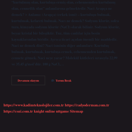
“kurtulmuş olan, kurtuluşa ermiş olan, cehennemden kurtulmuş
olan, cennetlik olan” anlamlarına gelmektedir. Naci Arapça ne
demek? > Anlamı: (Arapça) (erkek ismi) – kurtuluşu bulmak,
kurtulmak, kefareti bulmak. Nacı ne demek? Sodyum klorür, sofra
tuzu, kimyada sodyum klorür (NaCl) olarak bilinir. Sodyum klorür,
beyaz kristal bir bileşiktir. Tuz, tüm canlılar için besin
kaynaklarından biridir. Ayrıca ticari açıdan önemli bir maddedir.
Naci ne demek dini? Naci isminin diğer anlamları: Kurtuluş
bulmak, kurtulmak, kurtuluşa ermek, cehennemden kurtulmak,
cennete gitmek. Naci neye yarar? Molekül kütleleri sırasıyla 22,99
ve 35,45 g/mol’dür. 100 g NaCl,…
Naci
Devamını okuyun
Yorum Bırak
Olmak
Ne
Demek
https://www.kadimteknolojiler.com.tr
https://radyoderman.com.tr
https://cozi.com.tr
knight online
nttgame
Sitemap