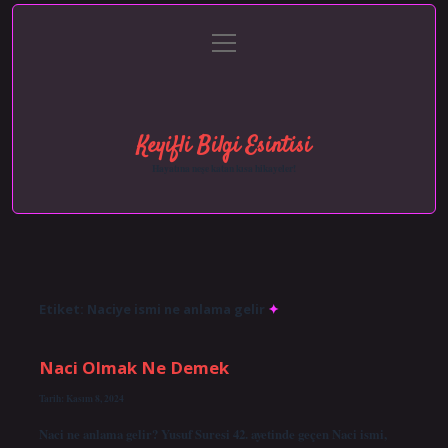
menüyü
Anasayfa
Gizlilik Politikası
Yasal Uyarı
aç
Hakkımızda
Keyifli Bilgi Esintisi
Hayatına neşe katan kısa hikayeler!
Etiket:
Naciye ismi ne anlama gelir
Naci Olmak Ne Demek
Tarih: Kasım 8, 2024
Naci ne anlama gelir? Yusuf Suresi 42. ayetinde geçen Naci ismi,