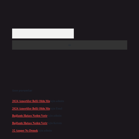
Arama
Son yorumlar
2024 Amortiler Belli Oldu Mu
için
admin
2024 Amortiler Belli Oldu Mu
için
Emel
Bağlantı Hatası Neden Verir
için
admin
Bağlantı Hatası Neden Verir
için
Kerem
32 Amper Ne Demek
için
admin