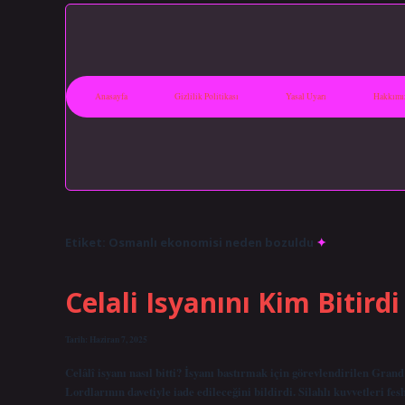
Anasayfa
Gizlilik Politikası
Yasal Uyarı
Hakkımı
Etiket:
Osmanlı ekonomisi neden bozuldu
Celali Isyanını Kim Bitirdi
Tarih: Haziran 7, 2025
Celâlî isyanı nasıl bitti? İsyanı bastırmak için görevlendirilen Gran
Lordlarının davetiyle iade edileceğini bildirdi. Silahlı kuvvetleri fe