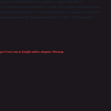
Karayazirin’in ölümünden sonra kardeşi ve diğer Daşbuklar’ın
ucu Murat Paşa tarafından Safevi’ye gitti. Yavuz Sultan Selim hangi isyanı
kabilelerinde memurlar ve Osmanlı yetkilisinin sert muamelesi. Osmanlı
a hangi isyanı bastırdı? Kuyucu Murad Paşa (Y. 1535 – 21 Haziran 1611,…
tps://cozi.com.tr
knight online
nttgame
Sitemap