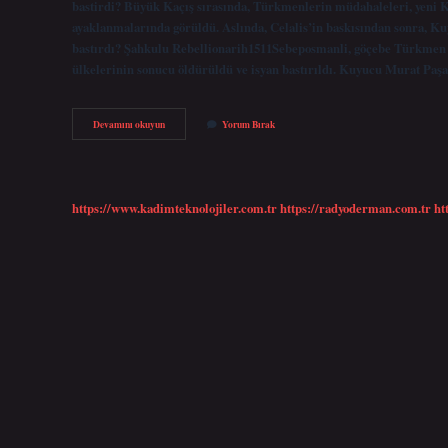
bastirdi? Büyük Kaçış sırasında, Türkmenlerin müdahaleleri, yeni 
ayaklanmalarında görüldü. Aslında, Celalis’in baskısından sonra, Kuy
bastırdı? Şahkulu Rebellionarih1511Sebeposmanli, göçebe Türkmen 
ülkelerinin sonucu öldürüldü ve isyan bastırıldı. Kuyucu Murat Paş
Celali
Devamını okuyun
Yorum Bırak
Isyanını
Kim
Bitirdi
https://www.kadimteknolojiler.com.tr
https://radyoderman.com.tr
ht