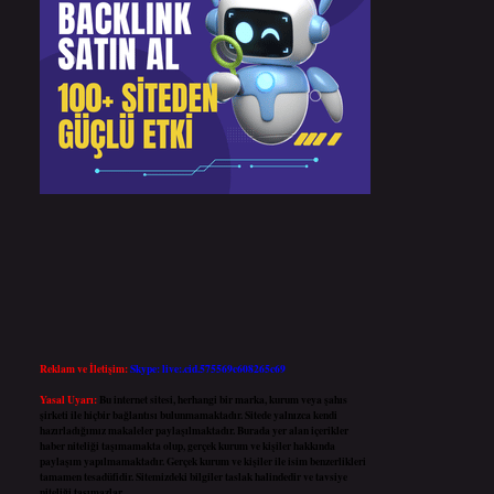
Reklam ve İletişim:
Skype: live:.cid.575569c608265c69
Yasal Uyarı:
Bu internet sitesi, herhangi bir marka, kurum veya şahıs
şirketi ile hiçbir bağlantısı bulunmamaktadır. Sitede yalnızca kendi
hazırladığımız makaleler paylaşılmaktadır. Burada yer alan içerikler
haber niteliği taşımamakta olup, gerçek kurum ve kişiler hakkında
paylaşım yapılmamaktadır. Gerçek kurum ve kişiler ile isim benzerlikleri
tamamen tesadüfidir. Sitemizdeki bilgiler taslak halindedir ve tavsiye
niteliği taşımazlar.