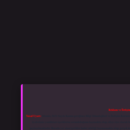
Reklam ve İletişi
Yasal Uyarı:
Sitemiz, 5651 Sayılı Kanun gereğince Bilgi Teknolojileri ve İletişim Kuru
üyelerimiz yazdıkları içeriklerin sorumluluğunu taşımakta olup, siteye üye olarak bu
paylaşılmaktadır. Burada yer alan içerikler haber niteliği taşımamakta olup, gerçek 