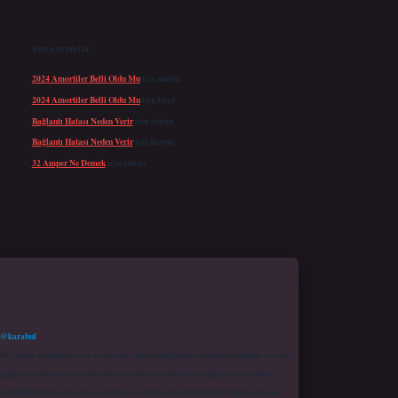
Son yorumlar
2024 Amortiler Belli Oldu Mu
için
admin
2024 Amortiler Belli Oldu Mu
için
Emel
Bağlantı Hatası Neden Verir
için
admin
Bağlantı Hatası Neden Verir
için
Kerem
32 Amper Ne Demek
için
admin
 @karabul
proaktif olarak denetleme veya araştırma yükümlülüğümüz bulunmamaktadır. Ancak,
r bağlantısı bulunmamaktadır. Sitede yalnızca kendi hazırladığımız makaleler
sadüfidir. Sitemiz, kar amacı gütmeyen ve tamamen ücretsiz bir bilgi paylaşım