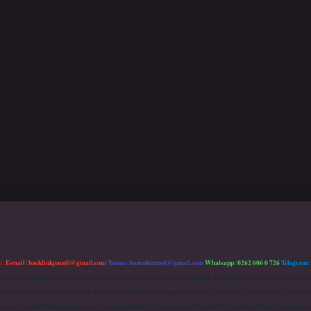
m:
E-mail:
backlinkpaneli@gmail.com
Teams:
forumhizmeti@gmail.com
Whatsapp: 0262 606 0 726
Telegram:
mu (BTK) tarafından onaylanmış bir Yer Sağlayıcı olarak hizmet vermektedir. Bu nedenle, sitedeki içerikleri 
 sorumluluğu kabul etmiş sayılırlar. Bu internet sitesi, herhangi bir marka, kurum veya şahıs şirketi ile hiçbi
kurum ve kişiler hakkında paylaşım yapılmamaktadır. Gerçek kurum ve kişiler ile isim benzerlikleri tamamen te