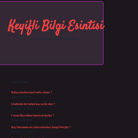
Keyifli Bilgi Esintisi
Hayatına neşe katan kısa hikayeler!
Sidebar
https://grandopera.bet/
ilbetgir.net
betexper giriş
betexper yeni giriş
Son Yazılar
Kulaç atarken nasıl nefes alınır ?
Ağustos 6, 2026
6 haftalık bir bebek kaç aylık olur ?
Temmuz 30, 2026
Canan Bayraktar bursu ne kadar ?
Temmuz 29, 2026
Koç burcunun en yakın arkadaşı hangi burçtur ?
Temmuz 27, 2026