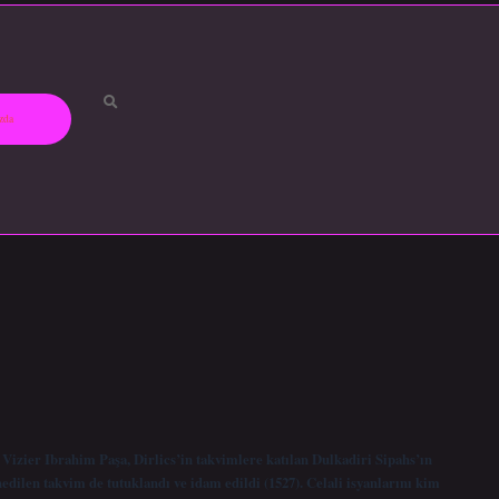
zda
d Vizier Ibrahim Paşa, Dirlics’in takvimlere katılan Dulkadiri Sipahs’ın
shedilen takvim de tutuklandı ve idam edildi (1527). Celali isyanlarını kim