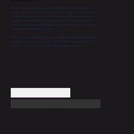
Sitemiz, 5651 Sayılı Kanun gereğince Bilgi Teknolojileri ve İletişim
Kurumu (BTK) tarafından onaylanmış bir Yer Sağlayıcı olarak hizmet
vermektedir. Bu nedenle, sitedeki içerikleri proaktif olarak denetleme veya
araştırma yükümlülüğümüz bulunmamaktadır. Ancak, üyelerimiz
yazdıkları içeriklerin sorumluluğunu taşımakta olup, siteye üye olarak bu
sorumluluğu kabul etmiş sayılırlar.
Hukuka ve yasal düzenlemelere aykırı olduğunu düşündüğünüz içerikleri,
backlinkpanelicomtr@gmail.com
adresine bildirmeniz halinde, ilgili
içerikler yasal süre içerisinde sitemizden kaldırılacaktır.
Arama