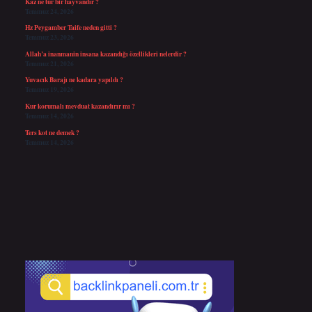
Kaz ne tür bir hayvandır ?
Temmuz 24, 2026
Hz Peygamber Taife neden gitti ?
Temmuz 23, 2026
Allah’a inanmanin insana kazandığı özellikleri nelerdir ?
Temmuz 21, 2026
Yuvacık Barajı ne kadara yapıldı ?
Temmuz 19, 2026
Kur korumalı mevduat kazandırır mı ?
Temmuz 14, 2026
Ters kot ne demek ?
Temmuz 14, 2026