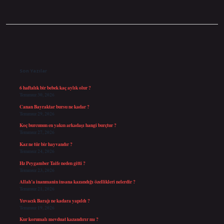
Sidebar
Son Yazılar
6 haftalık bir bebek kaç aylık olur ?
Temmuz 30, 2026
Canan Bayraktar bursu ne kadar ?
Temmuz 29, 2026
Koç burcunun en yakın arkadaşı hangi burçtur ?
Temmuz 27, 2026
Kaz ne tür bir hayvandır ?
Temmuz 24, 2026
Hz Peygamber Taife neden gitti ?
Temmuz 23, 2026
Allah’a inanmanin insana kazandığı özellikleri nelerdir ?
Temmuz 21, 2026
Yuvacık Barajı ne kadara yapıldı ?
Temmuz 19, 2026
Kur korumalı mevduat kazandırır mı ?