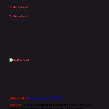
Temmuz 14, 2026
Ters kot ne demek ?
Temmuz 14, 2026
Ters kot ne demek ?
Temmuz 14, 2026
Reklam ve İletişim:
Skype: live:.cid.575569c608265c69
Yasal Uyarı:
Bu internet sitesi, herhangi bir marka, kurum veya şahıs şirketi ile hiçbir
bağlantısı bulunmamaktadır. Sitede yalnızca kendi hazırladığımız makaleler