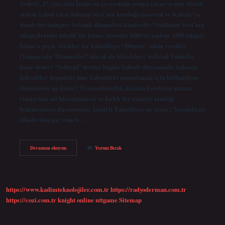
Avdeti), 17. yüzyılda İzmir ve çevresinde ortaya çıkan ve onu Mesih
olarak kabul eden Sabatay Sevi’nin kurduğu tasavvuf ve Kabala’ya
dayalı bir inançtır. Selanik dönmeleri kimlerdir? Sabbatay Sevi’nin
takipçilerinin büyük bir kısmı, örneğin 1686’da toplam 1500 takipçi,
İslam’a geçti. Türkler bu Yahudilere “Dönme” adını verdiler
(Yunancada “Dönmedes” olarak da bilinirler). Sefarad Yahudisi
kime denir? “Sefarad” terimi bugün Yahudi dünyasında Aşkenaz
kökenliler dışındaki tüm Yahudileri tanımlamak için kullanılıyor.
Dönmelere ne denir? Transseksüellik, kişinin kendisini atanan
cinsiyetine ait hissetmemesi ve farklı bir cinsiyet kimliği
benimsemesi durumudur. İzmirli Yahudilere ne denir? Yaşadıkları
ülkelerden göç etmek…
Sabetayist
Devamını okuyun
Yorum Bırak
Kime
Denir
https://www.kadimteknolojiler.com.tr
https://radyoderman.com.tr
https://cozi.com.tr
knight online
nttgame
Sitemap