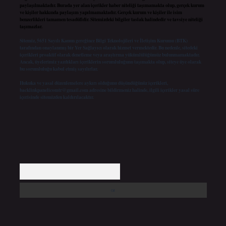
paylaşılmaktadır. Burada yer alan içerikler haber niteliği taşımamakta olup, gerçek kurum
ve kişiler hakkında paylaşım yapılmamaktadır. Gerçek kurum ve kişiler ile isim
benzerlikleri tamamen tesadüfidir. Sitemizdeki bilgiler taslak halindedir ve tavsiye niteliği
taşımazlar.
Sitemiz, 5651 Sayılı Kanun gereğince Bilgi Teknolojileri ve İletişim Kurumu (BTK)
tarafından onaylanmış bir Yer Sağlayıcı olarak hizmet vermektedir. Bu nedenle, sitedeki
içerikleri proaktif olarak denetleme veya araştırma yükümlülüğümüz bulunmamaktadır.
Ancak, üyelerimiz yazdıkları içeriklerin sorumluluğunu taşımakta olup, siteye üye olarak
bu sorumluluğu kabul etmiş sayılırlar.
Hukuka ve yasal düzenlemelere aykırı olduğunu düşündüğünüz içerikleri,
backlinkpanelicomtr@gmail.com
adresine bildirmeniz halinde, ilgili içerikler yasal süre
içerisinde sitemizden kaldırılacaktır.
Arama