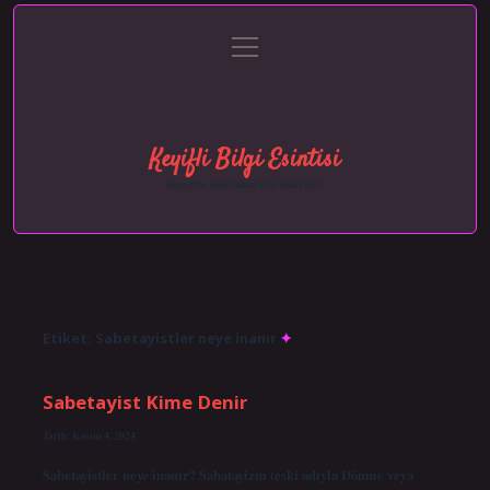
menüyü
Anasayfa
Gizlilik Politikası
Yasal Uyarı
aç
Hakkımızda
Keyifli Bilgi Esintisi
Hayatına neşe katan kısa hikayeler!
Etiket:
Sabetayistler neye inanır
Sabetayist Kime Denir
Tarih: Kasım 4, 2024
Sabetayistler neye inanır? Sabatayizm (eski adıyla Dönme veya