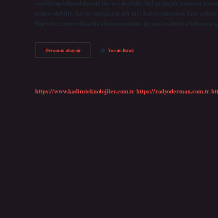
canlıların tüketebileceği bir şey değildir. Saf su hiçbir mineral içe
neden olabilir. Saf su sağlığa zararlı mı? Saf su tüketmek kısa vaded
Hücreler, aynı miktarda çözünen madde içeren sıvılarla etkileşime
Saf
Devamını okuyun
Yorum Bırak
Su
Içersek
Ne
Olur
https://www.kadimteknolojiler.com.tr
https://radyoderman.com.tr
ht