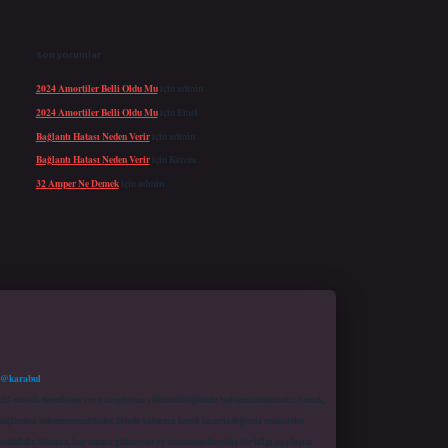
Son yorumlar
2024 Amortiler Belli Oldu Mu
için
admin
2024 Amortiler Belli Oldu Mu
için
Emel
Bağlantı Hatası Neden Verir
için
admin
Bağlantı Hatası Neden Verir
için
Kerem
32 Amper Ne Demek
için
admin
 @karabul
proaktif olarak denetleme veya araştırma yükümlülüğümüz bulunmamaktadır. Ancak,
r bağlantısı bulunmamaktadır. Sitede yalnızca kendi hazırladığımız makaleler
sadüfidir. Sitemiz, kar amacı gütmeyen ve tamamen ücretsiz bir bilgi paylaşım