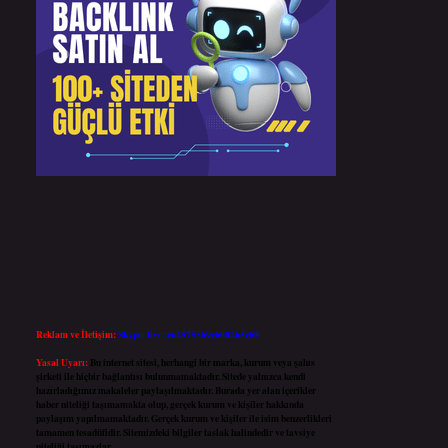
Reklam ve İletişim:
Skype: live:.cid.575569c608265c69
Yasal Uyarı:
Bu internet sitesi, herhangi bir marka, kurum veya şahıs
şirketi ile hiçbir bağlantısı bulunmamaktadır. Sitede yalnızca kendi
hazırladığımız makaleler paylaşılmaktadır. Burada yer alan içerikler
haber niteliği taşımamakta olup, gerçek kurum ve kişiler hakkında
paylaşım yapılmamaktadır. Gerçek kurum ve kişiler ile isim benzerlikleri
tamamen tesadüfidir. Sitemizdeki bilgiler taslak halindedir ve tavsiye
niteliği taşımazlar.