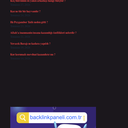
Koç burcunun en yakın arkadaşı hangi burçtur ?
Temmuz 27, 2026
Kaz ne tür bir hayvandır ?
Temmuz 24, 2026
Hz Peygamber Taife neden gitti ?
Temmuz 23, 2026
Allah’a inanmanin insana kazandığı özellikleri nelerdir ?
Temmuz 21, 2026
Yuvacık Barajı ne kadara yapıldı ?
Temmuz 19, 2026
Kur korumalı mevduat kazandırır mı ?
Temmuz 14, 2026