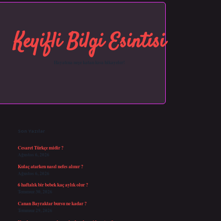
Keyifli Bilgi Esintisi
Hayatına neşe katan kısa hikayeler!
Sidebar
https://grandopera.bet/
ilbetgir.net
betexper giriş
betexper yeni giriş
Son Yazılar
Cesaret Türkçe midir ?
Ağustos 6, 2026
Kulaç atarken nasıl nefes alınır ?
Ağustos 6, 2026
6 haftalık bir bebek kaç aylık olur ?
Temmuz 30, 2026
Canan Bayraktar bursu ne kadar ?
Temmuz 29, 2026