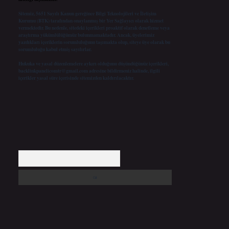
Sitemiz, 5651 Sayılı Kanun gereğince Bilgi Teknolojileri ve İletişim
Kurumu (BTK) tarafından onaylanmış bir Yer Sağlayıcı olarak hizmet
vermektedir. Bu nedenle, sitedeki içerikleri proaktif olarak denetleme veya
araştırma yükümlülüğümüz bulunmamaktadır. Ancak, üyelerimiz
yazdıkları içeriklerin sorumluluğunu taşımakta olup, siteye üye olarak bu
sorumluluğu kabul etmiş sayılırlar.
Hukuka ve yasal düzenlemelere aykırı olduğunu düşündüğünüz içerikleri,
backlinkpanelicomtr@gmail.com
adresine bildirmeniz halinde, ilgili
içerikler yasal süre içerisinde sitemizden kaldırılacaktır.
Arama