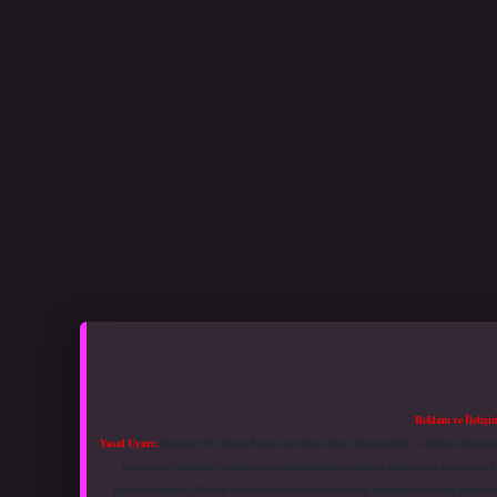
Reklam ve İletişi
Yasal Uyarı:
Sitemiz, 5651 Sayılı Kanun gereğince Bilgi Teknolojileri ve İletişim Kuru
üyelerimiz yazdıkları içeriklerin sorumluluğunu taşımakta olup, siteye üye olarak bu
paylaşılmaktadır. Burada yer alan içerikler haber niteliği taşımamakta olup, gerçek 