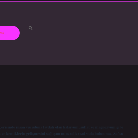
zda
içerisinde insan vücuduna faydalı olan kalsiyum, sülfat ve magnezyum gibi
 ve kemiklerin gelişmesini sağlayan mineraller saf suda bulunmaz. Saf su