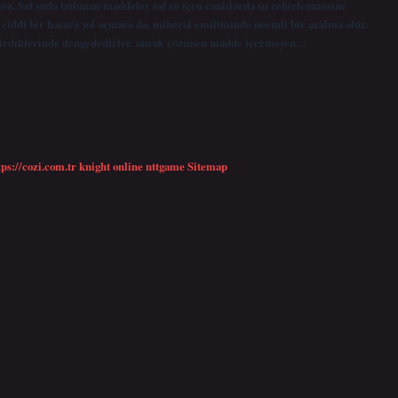
rmez. Saf suda bulunan maddeler saf su içen canlılarda su zehirlenmesine
e ciddi bir hasara yol açmasa da, mineral emiliminde önemli bir azalma olur.
 girdiklerinde dengededirler, ancak çözünen madde içermeyen…
tps://cozi.com.tr
knight online
nttgame
Sitemap