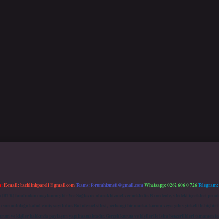
m:
E-mail:
backlinkpaneli@gmail.com
Teams:
forumhizmeti@gmail.com
Whatsapp: 0262 606 0 726
Telegram:
mu (BTK) tarafından onaylanmış bir Yer Sağlayıcı olarak hizmet vermektedir. Bu nedenle, sitedeki içerikleri 
 sorumluluğu kabul etmiş sayılırlar. Bu internet sitesi, herhangi bir marka, kurum veya şahıs şirketi ile hiçbi
kurum ve kişiler hakkında paylaşım yapılmamaktadır. Gerçek kurum ve kişiler ile isim benzerlikleri tamamen te