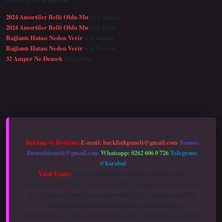
2024 Amortiler Belli Oldu Mu
için
admin
2024 Amortiler Belli Oldu Mu
için
Emel
Bağlantı Hatası Neden Verir
için
admin
Bağlantı Hatası Neden Verir
için
Kerem
32 Amper Ne Demek
için
admin
er yeni giriş
Reklam ve İletişim:
E-mail:
backlinkpaneli@gmail.com
Teams:
forumhizmeti@gmail.com
Whatsapp: 0262 606 0 726
Telegram:
@karabul
Yasal Uyarı:
Sitemiz, 5651 Sayılı Kanun gereğince Bilgi
Teknolojileri ve İletişim Kurumu (BTK) tarafından onaylanmış bir
Yer Sağlayıcı olarak hizmet vermektedir. Bu nedenle, sitedeki
içerikleri proaktif olarak denetleme veya araştırma
yükümlülüğümüz bulunmamaktadır. Ancak, üyelerimiz yazdıkları