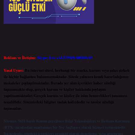
Reklam ve İletişim:
Skype: live:.cid.575569c608265c69
Yasal Uyarı:
Bu internet sitesi, herhangi bir marka, kurum veya şahıs şirketi
ile hiçbir bağlantısı bulunmamaktadır. Sitede yalnızca kendi hazırladığımız
makaleler paylaşılmaktadır. Burada yer alan içerikler haber niteliği
taşımamakta olup, gerçek kurum ve kişiler hakkında paylaşım
yapılmamaktadır. Gerçek kurum ve kişiler ile isim benzerlikleri tamamen
tesadüfidir. Sitemizdeki bilgiler taslak halindedir ve tavsiye niteliği
taşımazlar.
Sitemiz, 5651 Sayılı Kanun gereğince Bilgi Teknolojileri ve İletişim Kurumu
(BTK) tarafından onaylanmış bir Yer Sağlayıcı olarak hizmet vermektedir.
Bu nedenle, sitedeki içerikleri proaktif olarak denetleme veya araştırma