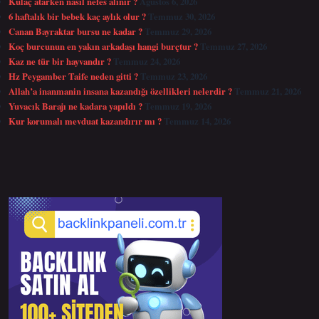
Kulaç atarken nasıl nefes alınır ?
Ağustos 6, 2026
6 haftalık bir bebek kaç aylık olur ?
Temmuz 30, 2026
Canan Bayraktar bursu ne kadar ?
Temmuz 29, 2026
Koç burcunun en yakın arkadaşı hangi burçtur ?
Temmuz 27, 2026
Kaz ne tür bir hayvandır ?
Temmuz 24, 2026
Hz Peygamber Taife neden gitti ?
Temmuz 23, 2026
Allah’a inanmanin insana kazandığı özellikleri nelerdir ?
Temmuz 21, 2026
Yuvacık Barajı ne kadara yapıldı ?
Temmuz 19, 2026
Kur korumalı mevduat kazandırır mı ?
Temmuz 14, 2026