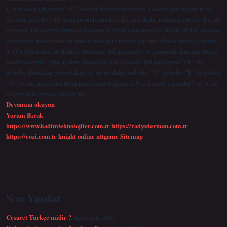
Ç sesi nasıl çıkarılır? “Ç” ünsüzü dişleri birbirine o kadar yakınlaştırır ki,
üst üste gelirler; dil ucunun ön kenarları iki sıra dişin arkasına yayılır. Bu, alt
çenenin düşmesiyle tutulan havanın serbest kalmasına ve dil ile dişler arasına
girmesine neden olur ve tonsuz patlayıcı bir ses yaratır. Ö sesi nasıl çıkarılır?
8- (T): Dilin ucu alt dişlere dokunur, dil gergindir ve yumuşak damağa doğru
kaldırılmıştır. Ağız açıktır, dudaklar yuvarlaktır. Dil pozisyonu “Ö” “E”
gibidir, dudaklar yuvarlaktır ve biraz daha öndedir, “O” gibidir. “E” sesinden
“Ö” sesine geçerken dilin pozisyonu değişmez. S sesi nasıl çıkarılır? /s/ ve /z/
seslerini üretirken iki farklı…
G
Devamını okuyun
Sesi
Yorum Bırak
Nasıl
https://www.kadimteknolojiler.com.tr
https://radyoderman.com.tr
Çıkartılır
https://cozi.com.tr
knight online
nttgame
Sitemap
Sidebar
Son Yazılar
Cesaret Türkçe midir ?
Ağustos 6, 2026