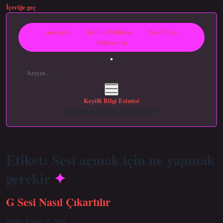
İçeriğe geç
Anasayfa
Gizlilik Politikası
Yasal Uyarı
Hakkımızda
Arama
menüyü
aç
Keyifli Bilgi Esintisi
Hayatına neşe katan kısa hikayeler!
Etiket:
Sesi açmak için ne yapmak
gerekir
G Sesi Nasıl Çıkartılır
Tarih: Kasım 10, 2024