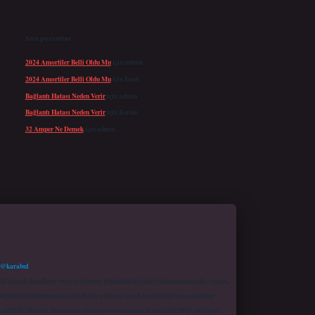
Son yorumlar
2024 Amortiler Belli Oldu Mu
için
admin
2024 Amortiler Belli Oldu Mu
için
Emel
Bağlantı Hatası Neden Verir
için
admin
Bağlantı Hatası Neden Verir
için
Kerem
32 Amper Ne Demek
için
admin
 @karabul
proaktif olarak denetleme veya araştırma yükümlülüğümüz bulunmamaktadır. Ancak,
r bağlantısı bulunmamaktadır. Sitede yalnızca kendi hazırladığımız makaleler
sadüfidir. Sitemiz, kar amacı gütmeyen ve tamamen ücretsiz bir bilgi paylaşım