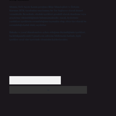
Sitemiz, 5651 Sayılı Kanun gereğince Bilgi Teknolojileri ve İletişim
Kurumu (BTK) tarafından onaylanmış bir Yer Sağlayıcı olarak hizmet
vermektedir. Bu nedenle, sitedeki içerikleri proaktif olarak denetleme veya
araştırma yükümlülüğümüz bulunmamaktadır. Ancak, üyelerimiz
yazdıkları içeriklerin sorumluluğunu taşımakta olup, siteye üye olarak bu
sorumluluğu kabul etmiş sayılırlar.
Hukuka ve yasal düzenlemelere aykırı olduğunu düşündüğünüz içerikleri,
backlinkpanelicomtr@gmail.com
adresine bildirmeniz halinde, ilgili
içerikler yasal süre içerisinde sitemizden kaldırılacaktır.
Arama