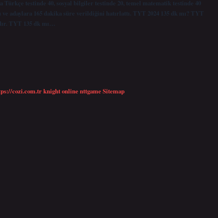
rkçe testinde 40, sosyal bilgiler testinde 20, temel matematik testinde 40
 ve adaylara 165 dakika süre verildiğini hatırlattı. TYT 2024 135 dk mı? TYT
kadır. TYT 135 dk mı…
tps://cozi.com.tr
knight online
nttgame
Sitemap