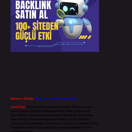
Reklam ve İletişim:
Skype: live:.cid.575569c608265c69
Yasal Uyarı:
Bu internet sitesi, herhangi bir marka, kurum veya şahıs
şirketi ile hiçbir bağlantısı bulunmamaktadır. Sitede yalnızca kendi
hazırladığımız makaleler paylaşılmaktadır. Burada yer alan içerikler
haber niteliği taşımamakta olup, gerçek kurum ve kişiler hakkında
paylaşım yapılmamaktadır. Gerçek kurum ve kişiler ile isim benzerlikleri
tamamen tesadüfidir. Sitemizdeki bilgiler taslak halindedir ve tavsiye
niteliği taşımazlar.