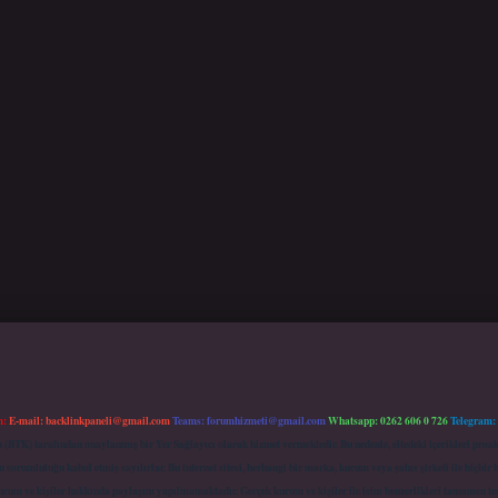
m:
E-mail:
backlinkpaneli@gmail.com
Teams:
forumhizmeti@gmail.com
Whatsapp: 0262 606 0 726
Telegram:
mu (BTK) tarafından onaylanmış bir Yer Sağlayıcı olarak hizmet vermektedir. Bu nedenle, sitedeki içerikleri 
 sorumluluğu kabul etmiş sayılırlar. Bu internet sitesi, herhangi bir marka, kurum veya şahıs şirketi ile hiçbi
kurum ve kişiler hakkında paylaşım yapılmamaktadır. Gerçek kurum ve kişiler ile isim benzerlikleri tamamen te