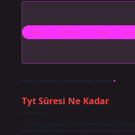
Anasayfa
Gizlilik Politikası
Yasal Uyarı
Hakkımı
Etiket:
Sınavın son 15 dakikası neden çıkılmaz
Tyt Süresi Ne Kadar
Tarih: Ocak 11, 2025
TYT süresi 2 saat 45 dk mı? TYT (Temel Yeterlilik Sınavı), YKS’nin 
bilimlerindeki temel becerilerini ölçmektedir. Bu bölümdeki sorular