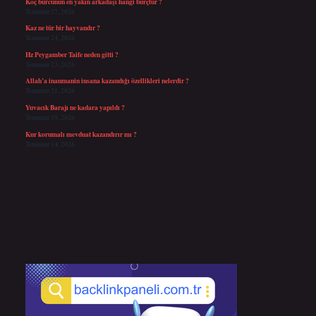
Koç burcunun en yakın arkadaşı hangi burçtur ?
Temmuz 27, 2026
Kaz ne tür bir hayvandır ?
Temmuz 24, 2026
Hz Peygamber Taife neden gitti ?
Temmuz 23, 2026
Allah’a inanmanin insana kazandığı özellikleri nelerdir ?
Temmuz 21, 2026
Yuvacık Barajı ne kadara yapıldı ?
Temmuz 19, 2026
Kur korumalı mevduat kazandırır mı ?
Temmuz 14, 2026