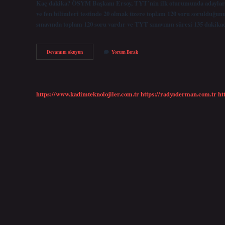
Kaç dakika? ÖSYM Başkanı Ersoy, TYT’nin ilk oturumunda adaylara Tü
ve fen bilimleri testinde 20 olmak üzere toplam 120 soru sorulduğunu
sınavında toplam 120 soru vardır ve TYT sınavının süresi 135 daki
Tyt
Devamını okuyun
Yorum Bırak
Süresi
Ne
Kadar
https://www.kadimteknolojiler.com.tr
https://radyoderman.com.tr
ht