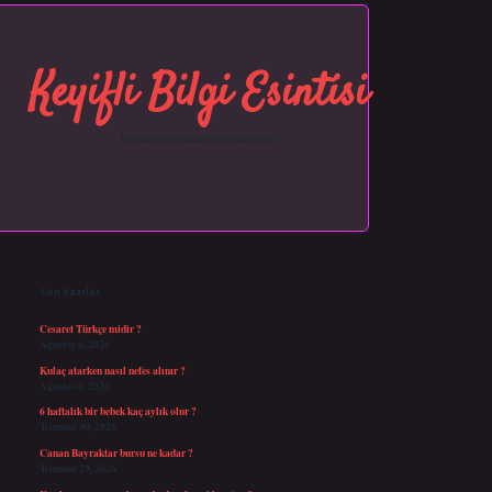
Keyifli Bilgi Esintisi
Hayatına neşe katan kısa hikayeler!
Sidebar
https://grandopera.bet/
ilbetgir.net
betexper giriş
betexper yeni giriş
Son Yazılar
Cesaret Türkçe midir ?
Ağustos 6, 2026
Kulaç atarken nasıl nefes alınır ?
Ağustos 6, 2026
6 haftalık bir bebek kaç aylık olur ?
Temmuz 30, 2026
Canan Bayraktar bursu ne kadar ?
Temmuz 29, 2026