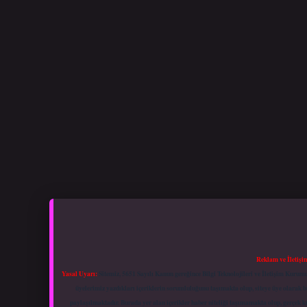
Reklam ve İletişi
Yasal Uyarı:
Sitemiz, 5651 Sayılı Kanun gereğince Bilgi Teknolojileri ve İletişim Kuru
üyelerimiz yazdıkları içeriklerin sorumluluğunu taşımakta olup, siteye üye olarak bu
paylaşılmaktadır. Burada yer alan içerikler haber niteliği taşımamakta olup, gerçek 