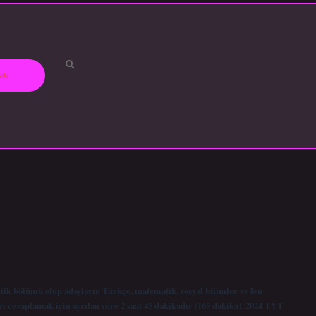
zda
ilk bölümü olup adayların Türkçe, matematik, sosyal bilimler ve fen
ı cevaplamak için ayrılan süre 2 saat 45 dakikadır (165 dakika). 2024 TYT